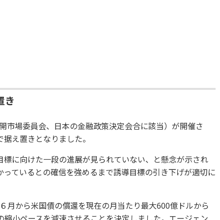
置き
邦公開市場委員会、日本の金融政策決定会合に該当）が開催さ
で据え置きとなりました。
目標に向けた一段の進展が見られていない、と懸念が示され
かっているとの確信を強めるまで誘導目標の引き下げが適切に
６月から米国債の償還を現在の月当たり最大600億ドルから
券の縮小ペースを減速させることを決定しました。エージェン