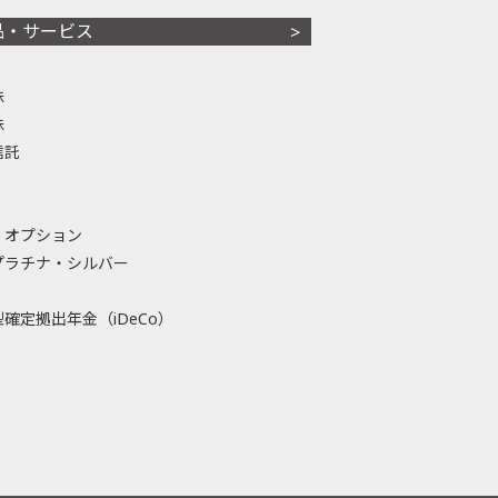
品・サービス
株
株
信託
・オプション
プラチナ・シルバー
確定拠出年金（iDeCo）