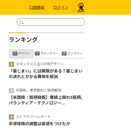
口座開設
ログイン
ランキング
デイリー
ウイークリー
マンスリー
マネックス人生100年デザイン
「墓じまい」には期限がある？墓じまい
の流れとかかる費用を解説
米国株、業界動向と銘柄解説
【米国株：銘柄発掘】業績上振れ5銘柄、
パランティア・テクノロジー...
ストラテジーレポート
半導体株の調整は底値をつけたか