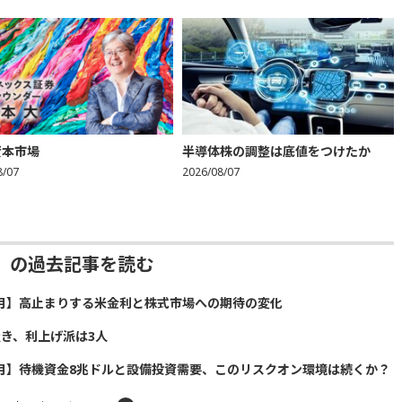
資本市場
半導体株の調整は底値をつけたか
8/07
2026/08/07
」の過去記事を読む
8月】高止まりする米金利と株式市場への期待の変化
置き、利上げ派は3人
7月】待機資金8兆ドルと設備投資需要、このリスクオン環境は続くか？