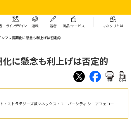
者
ライフデザイン
連載
著者
商
品・
サービス
マネクリとは
、インフレ長期化に懸念も利上げは否定的
期化に懸念も利上げは否定的
印刷
ｱﾝｹｰﾄ
ント・ストラテジーズ兼マネックス・ユニバーシティ シニアフェロー