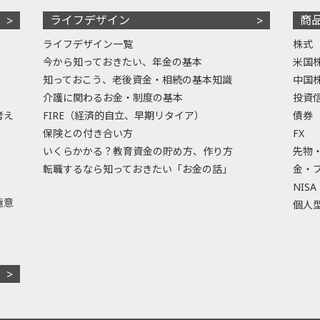
ライフデザイン
商
ライフデザイン一覧
株式
今から知っておきたい、年金の基本
米国
知っておこう、老後資金・相続の基本知識
中国
介護に関わるお金・制度の基本
投資
考え
FIRE（経済的自立、早期リタイア）
債券
保険との付き合い方
FX
いくらかかる？教育資金の貯め方、作り方
先物
転職するなら知っておきたい「お金の話」
金・
NISA
極意
個人型