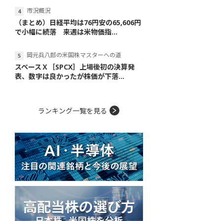
市況概況
（まとめ）日経平均は76円安の65,606円
で小幅に続落 来週は米物価指...
岡元兵八郎の米国株マスターへの道
スペースＸ［SPCX］上場後初の決算発
表、数字は良かったが株価が下落...
ランキング一覧を見る