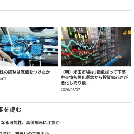
株の調整は底値をつけたか
（朝）米国市場は3指数揃って下落
中東情勢悪化懸念から投資家心理が
8/07
悪化し売り優...
2026/08/07
事を読む
となる可能性、高値掴みに注意か
り高は、株買いの主要因か