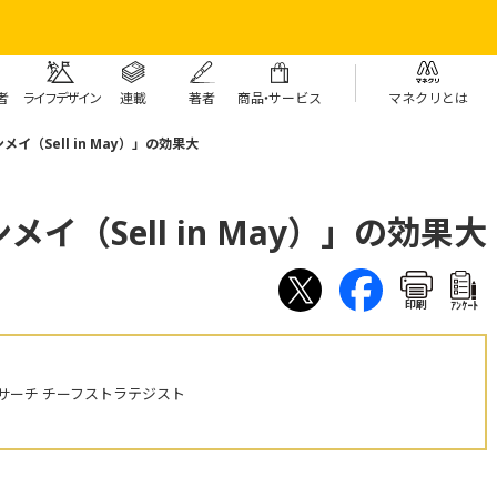
者
ライフデザイン
連載
著者
商
品・
サービス
マネクリとは
イ（Sell in May）」の効果大
イ（Sell in May）」の効果大
印刷
ｱﾝｹｰﾄ
サーチ チーフストラテジスト