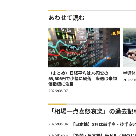
あわせて読む
（まとめ）日経平均は76円安の
半導体
65,606円で小幅に続落 来週は米物
2026/0
価指標に注目
2026/08/07
「相場一点喜怒哀楽」の過去記
2026/08/04
【日本株】8月は前半高・後半安
2026/07/28
【為替・日本株】米ドル／円のじ