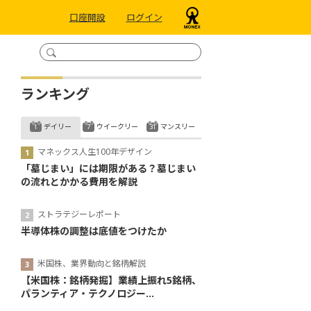
口座開設
ログイン
ランキング
デイリー
ウイークリー
マンスリー
マネックス人生100年デザイン
「墓じまい」には期限がある？墓じまい
の流れとかかる費用を解説
ストラテジーレポート
半導体株の調整は底値をつけたか
米国株、業界動向と銘柄解説
【米国株：銘柄発掘】業績上振れ5銘柄、
パランティア・テクノロジー...