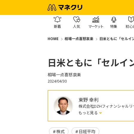
新着
人気
マーケット
特集
初心
HOME
相場一点喜怒哀楽
日米ともに「セルインメ
日米ともに「セルインメ
相場一点喜怒哀楽
2024/04/30
東野 幸利
株式会社DZHフィナンシャルリ
もっと見る
株式
日経平均