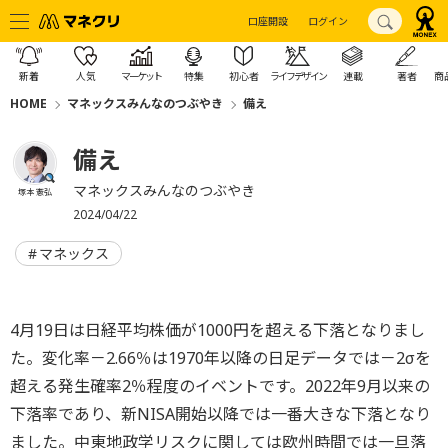
口座開設
ログイン
新着
人気
マーケット
特集
初心者
ライフデザイン
連載
著者
商
HOME
マネックスみんなのつぶやき
備え
備え
マネックスみんなのつぶやき
塚本 憲弘
2024/04/22
マネックス
4月19日は日経平均株価が1000円を超える下落となりまし
た。変化率－2.66％は1970年以降の日足データでは－2σを
超える発生確率2％程度のイベントです。2022年9月以来の
下落率であり、新NISA開始以降では一番大きな下落となり
ました。中東地政学リスクに関しては欧州時間では一旦落