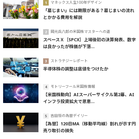
マネックス人生100年デザイン
「墓じまい」には期限がある？墓じまいの流れ
とかかる費用を解説
岡元兵八郎の米国株マスターへの道
スペースＸ［SPCX］上場後初の決算発表、数字
は良かったが株価が下落...
ストラテジーレポート
半導体株の調整は底値をつけたか
モトリーフール米国株情報
【米国株動向】AIスーパーサイクル第2幕、AI
インフラ投資拡大で恩恵...
吉田恒の為替デイリー
【為替】120日MA（移動平均線）割れが示す円
売り取引の損失