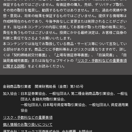
保証するものではございません。有価証券の購入、売却、デリバティブ取引、
その他の取引を推奨し、勧誘するものではありません。また、過去の実績や予
想・意見は、将来の結果を保証するものではございません。提供する情報等は
作成時現在のものであり、今後予告なしに変更または削除されることがござい
ます。当社は本コンテンツの内容に依拠してお客様が取った行動の結果に対し
責任を負うものではございません。投資にかかる最終決定は、お客様ご自身の
判断と責任でなさるようお願いいたします。
本コンテンツでは当社でお取扱している商品・サービス等について言及してい
る部分があります。商品ごとに手数料等およびリスクは異なりますので、詳し
くは「契約締結前交付書面」、「上場有価証券等書面」、「目論見書」、「目
論見書補完書面」または当社ウェブサイトの「
リスク・手数料などの重要事項
に関する説明
」をよくお読みください。
金融商品取引業者 関東財務局長（金商）第165号
日本証券業協会、一般社団法人 第二種金融商品取引業協会、一般社
団法人 金融先物取引業協会、
一般社団法人 日本暗号資産等取引業協会、一般社団法人 資産運用業
協会
リスク・手数料などの重要事項
個人情報のお取り扱いについて
マネックス証券株式会社
会社概要
お問合せ