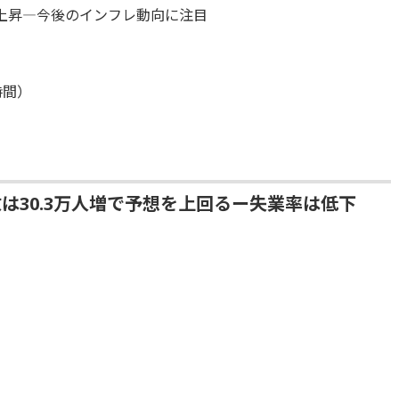
上昇―今後のインフレ動向に注目
時間）
は30.3万人増で予想を上回るー失業率は低下
）