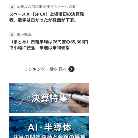
岡元兵八郎の米国株マスターへの道
スペースＸ［SPCX］上場後初の決算発
表、数字は良かったが株価が下落...
市況概況
（まとめ）日経平均は76円安の65,606円
で小幅に続落 来週は米物価指...
ランキング一覧を見る