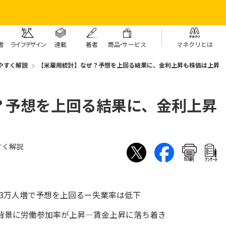
者
ライフデザイン
連載
著者
商
品・
サービス
マネクリとは
やすく解説
【米雇用統計】なぜ？予想を上回る結果に、金利上昇も株価は上昇
？予想を上回る結果に、金利上昇
すく解説
印刷
ｱﾝｹｰﾄ
.3万人増で予想を上回るー失業率は低下
背景に労働参加率が上昇―賃金上昇に落ち着き