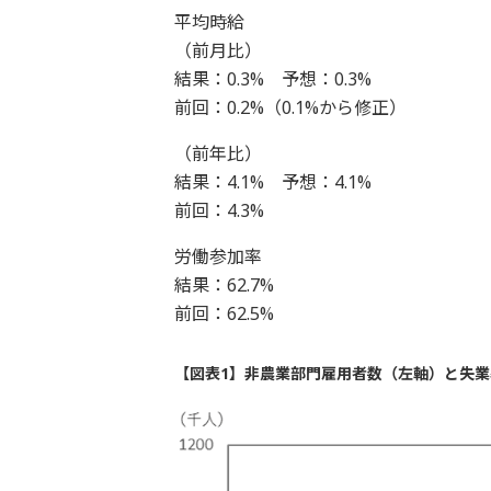
平均時給
（前月比）
結果：0.3% 予想：0.3%
前回：0.2%（0.1%から修正）
（前年比）
結果：4.1% 予想：4.1%
前回：4.3%
労働参加率
結果：62.7%
前回：62.5%
【図表1】非農業部門雇用者数（左軸）と失業