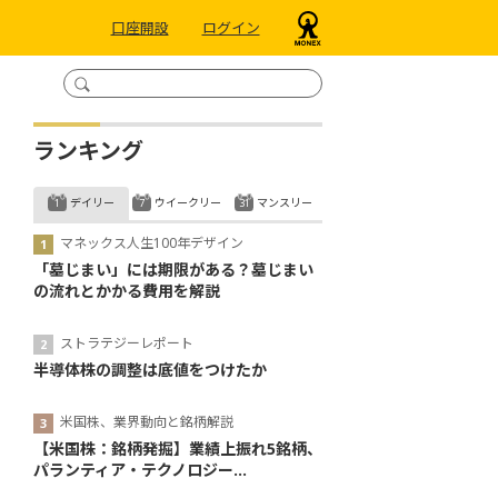
口座開設
ログイン
ランキング
デイリー
ウイークリー
マンスリー
マネックス人生100年デザイン
「墓じまい」には期限がある？墓じまい
の流れとかかる費用を解説
ストラテジーレポート
半導体株の調整は底値をつけたか
米国株、業界動向と銘柄解説
【米国株：銘柄発掘】業績上振れ5銘柄、
パランティア・テクノロジー...