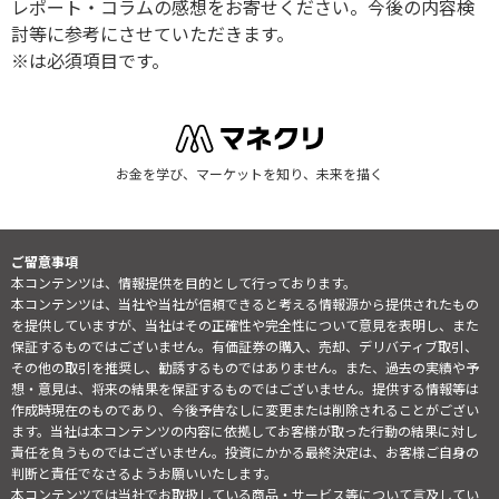
レポート・コラムの感想をお寄せください。今後の内容検
討等に参考にさせていただきます。
※は必須項目です。
お金を学び、マーケットを知り、未来を描く
ご留意事項
本コンテンツは、情報提供を目的として行っております。
本コンテンツは、当社や当社が信頼できると考える情報源から提供されたもの
を提供していますが、当社はその正確性や完全性について意見を表明し、また
保証するものではございません。有価証券の購入、売却、デリバティブ取引、
その他の取引を推奨し、勧誘するものではありません。また、過去の実績や予
想・意見は、将来の結果を保証するものではございません。提供する情報等は
作成時現在のものであり、今後予告なしに変更または削除されることがござい
ます。当社は本コンテンツの内容に依拠してお客様が取った行動の結果に対し
責任を負うものではございません。投資にかかる最終決定は、お客様ご自身の
判断と責任でなさるようお願いいたします。
本コンテンツでは当社でお取扱している商品・サービス等について言及してい