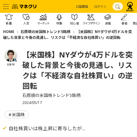
口座開設
ログイン
新着
人気
マーケット
特集
初心者
ライフデザイン
連載
著者
商
HOME
石原順の米国株トレンド5銘柄
【米国株】NYダウが4万ドルを突
破した背景と今後の見通し、リスクは「不経済な自社株買い」の逆回転
【米国株】NYダウが4万ドルを突
破した背景と今後の見通し、リス
石原 順
クは「不経済な自社株買い」の逆
回転
石原順の米国株トレンド5銘柄
2024/05/17
米国株
自社株買いは株上昇に寄与したが…