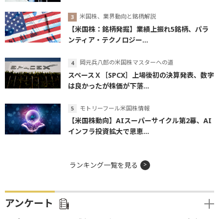
米国株、業界動向と銘柄解説
【米国株：銘柄発掘】業績上振れ5銘柄、パラ
ンティア・テクノロジー...
岡元兵八郎の米国株マスターへの道
スペースＸ［SPCX］上場後初の決算発表、数字
は良かったが株価が下落...
モトリーフール米国株情報
【米国株動向】AIスーパーサイクル第2幕、AI
インフラ投資拡大で恩恵...
ランキング一覧を見る
アンケート