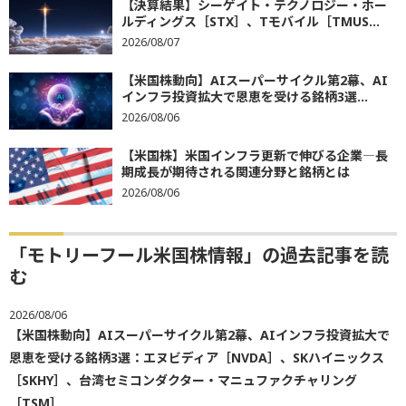
【決算結果】シーゲイト・テクノロジー・ホー
ルディングス［STX］、Tモバイル［TMUS...
2026/08/07
【米国株動向】AIスーパーサイクル第2幕、AI
インフラ投資拡大で恩恵を受ける銘柄3選...
2026/08/06
【米国株】米国インフラ更新で伸びる企業―長
期成長が期待される関連分野と銘柄とは
2026/08/06
「モトリーフール米国株情報」の過去記事を読
む
2026/08/06
【米国株動向】AIスーパーサイクル第2幕、AIインフラ投資拡大で
恩恵を受ける銘柄3選：エヌビディア［NVDA］、SKハイニックス
［SKHY］、台湾セミコンダクター・マニュファクチャリング
［TSM］