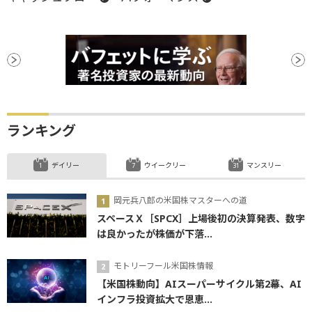
ランキング
デイリー
ウイークリー
マンスリー
岡元兵八郎の米国株マスターへの道
スペースＸ［SPCX］上場後初の決算発表、数字
は良かったが株価が下落...
モトリーフール米国株情報
【米国株動向】AIスーパーサイクル第2幕、AI
インフラ投資拡大で恩恵...