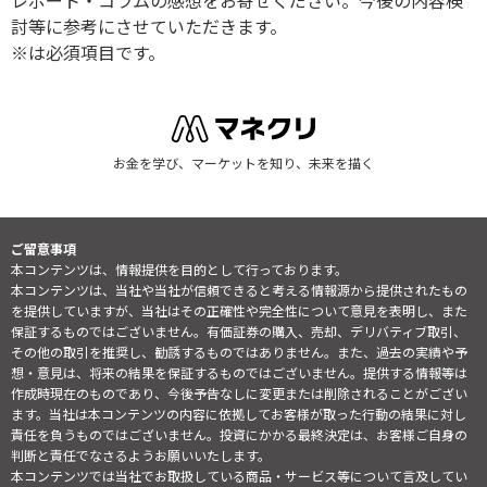
レポート・コラムの感想をお寄せください。今後の内容検
討等に参考にさせていただきます。
※は必須項目です。
お金を学び、マーケットを知り、未来を描く
ご留意事項
本コンテンツは、情報提供を目的として行っております。
本コンテンツは、当社や当社が信頼できると考える情報源から提供されたもの
を提供していますが、当社はその正確性や完全性について意見を表明し、また
保証するものではございません。有価証券の購入、売却、デリバティブ取引、
その他の取引を推奨し、勧誘するものではありません。また、過去の実績や予
想・意見は、将来の結果を保証するものではございません。提供する情報等は
作成時現在のものであり、今後予告なしに変更または削除されることがござい
ます。当社は本コンテンツの内容に依拠してお客様が取った行動の結果に対し
責任を負うものではございません。投資にかかる最終決定は、お客様ご自身の
判断と責任でなさるようお願いいたします。
本コンテンツでは当社でお取扱している商品・サービス等について言及してい