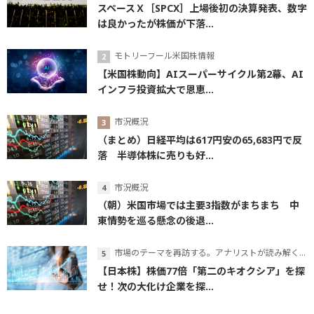
スペースＸ［SPCX］上場後初の決算発表、数字
は良かったが株価が下落...
モトリーフール米国株情報
【米国株動向】AIスーパーサイクル第2幕、AI
インフラ投資拡大で恩恵...
市況概況
（まとめ）日経平均は617円安の65,683円で反
落 半導体株に売りも好...
市況概況
（朝）米国市場では主要3指数がまちまち 中
東情勢を巡る懸念の後退...
市場のテーマを再訪する。アナリストが読み解くテーマの本質
【日本株】株価77倍「第二のキオクシア」を探
せ！次の大化け企業を探...