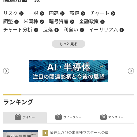
リスク
一服
円高
高値
チャート
調整
米国株
暗号資産
金融政策
チャート分析
反落
利食い
イーサリアム
押し目買い
金融政策決定会合
日銀
もっと見る
ビットコイン
ランキング
デイリー
ウイークリー
マンスリー
岡元兵八郎の米国株マスターへの道