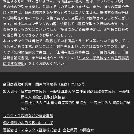
保証するものではございません。有価証券の購入、売却、デリバティブ取引、
その他の取引を推奨し、勧誘するものではありません。また、過去の実績や予
想・意見は、将来の結果を保証するものではございません。提供する情報等は
作成時現在のものであり、今後予告なしに変更または削除されることがござい
ます。当社は本コンテンツの内容に依拠してお客様が取った行動の結果に対し
責任を負うものではございません。投資にかかる最終決定は、お客様ご自身の
判断と責任でなさるようお願いいたします。
本コンテンツでは当社でお取扱している商品・サービス等について言及してい
る部分があります。商品ごとに手数料等およびリスクは異なりますので、詳し
くは「契約締結前交付書面」、「上場有価証券等書面」、「目論見書」、「目
論見書補完書面」または当社ウェブサイトの「
リスク・手数料などの重要事項
に関する説明
」をよくお読みください。
金融商品取引業者 関東財務局長（金商）第165号
日本証券業協会、一般社団法人 第二種金融商品取引業協会、一般社
団法人 金融先物取引業協会、
一般社団法人 日本暗号資産等取引業協会、一般社団法人 資産運用業
協会
リスク・手数料などの重要事項
個人情報のお取り扱いについて
マネックス証券株式会社
会社概要
お問合せ