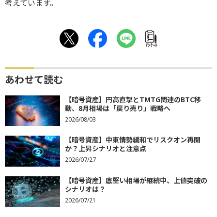
考えています。
ｱﾝｹｰﾄ
あわせて読む
【暗号資産】円高直撃とTMTG関連のBTC移
動、8月相場は「戻り売り」戦略へ
2026/08/03
【暗号資産】中東情勢緩和でリスクオン再開
か？上昇シナリオと注意点
2026/07/27
【暗号資産】底堅い相場が継続中、上値突破の
シナリオは？
2026/07/21