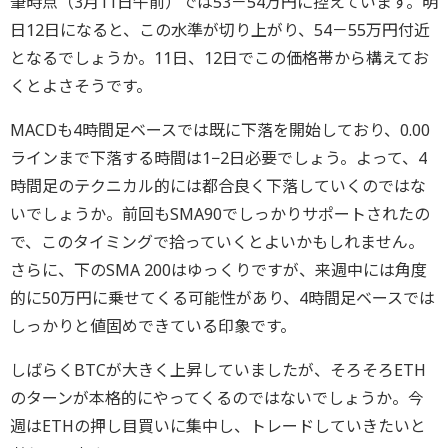
筆時点（3月11日午前）では53－54万円に控えています。明
日12日になると、この水準が切り上がり、54－55万円付近
となるでしょうか。11日、12日でこの価格帯から構えてお
くとよさそうです。
MACDも4時間足ベースでは既に下落を開始しており、0.00
ラインまで下落する時間は1−2日必要でしょう。よって、4
時間足のテクニカル的には都合良く下落していくのではな
いでしょうか。前回もSMA90でしっかりサポートされたの
で、このタイミングで拾っていくとよいかもしれません。
さらに、下のSMA 200はゆっくりですが、来週中には角度
的に50万円に乗せてくる可能性があり、4時間足ベースでは
しっかりと値固めできている印象です。
しばらくBTCが大きく上昇していましたが、そろそろETH
のターンが本格的にやってくるのではないでしょうか。今
週はETHの押し目買いに集中し、トレードしていきたいと