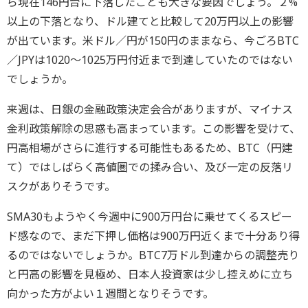
ら現在146円台に下落したことも大きな要因でしょう。２%
以上の下落となり、ドル建てと比較して20万円以上の影響
が出ています。米ドル／円が150円のままなら、今ごろBTC
／JPYは1020～1025万円付近まで到達していたのではない
でしょうか。
来週は、日銀の金融政策決定会合がありますが、マイナス
金利政策解除の思惑も高まっています。この影響を受けて、
円高相場がさらに進行する可能性もあるため、BTC（円建
て）ではしばらく高値圏での揉み合い、及び一定の反落リ
スクがありそうです。
SMA30もようやく今週中に900万円台に乗せてくるスピー
ド感なので、まだ下押し価格は900万円近くまで十分あり得
るのではないでしょうか。BTC7万ドル到達からの調整売り
と円高の影響を見極め、日本人投資家は少し控えめに立ち
向かった方がよい１週間となりそうです。