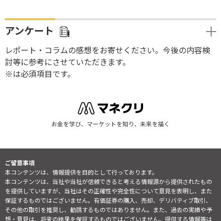
アンケート
レポート・コラムの感想をお寄せください。今後の内容検
討等に参考にさせていただきます。
※は必須項目です。
お金を学び、マーケットを知り、未来を描く
ご留意事項
本コンテンツは、情報提供を目的として行っております。
本コンテンツは、当社や当社が信頼できると考える情報源から提供されたもの
を提供していますが、当社はその正確性や完全性について意見を表明し、また
保証するものではございません。有価証券の購入、売却、デリバティブ取引、
その他の取引を推奨し、勧誘するものではありません。また、過去の実績や予
想・意見は、将来の結果を保証するものではございません。提供する情報等は