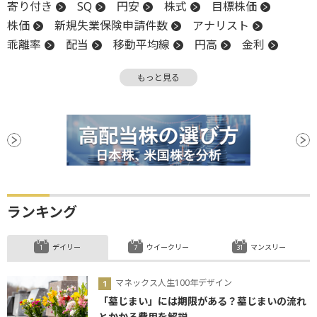
寄り付き
SQ
円安
株式
目標株価
株価
新規失業保険申請件数
アナリスト
乖離率
配当
移動平均線
円高
金利
グロース市場
高値
中央銀行
金融政策
もっと見る
反発
引け
米連邦準備制度理事会
ECB
上値
FRB
大台
株式分割
金融政策決定会合
堅調
後場
新興市場
CB
続落
調整
日銀
利下げ
ランキング
デイリー
ウイークリー
マンスリー
マネックス人生100年デザイン
「墓じまい」には期限がある？墓じまいの流れ
とかかる費用を解説