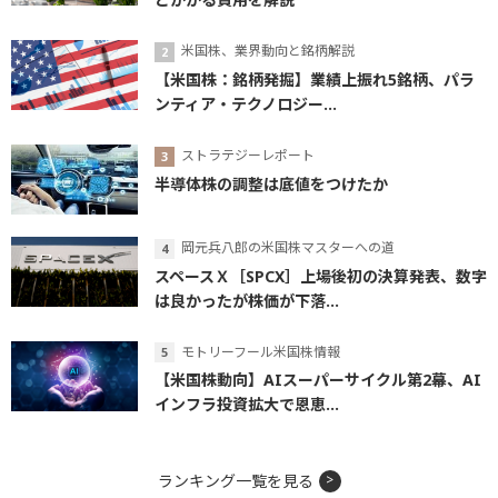
米国株、業界動向と銘柄解説
【米国株：銘柄発掘】業績上振れ5銘柄、パラ
ンティア・テクノロジー...
ストラテジーレポート
半導体株の調整は底値をつけたか
岡元兵八郎の米国株マスターへの道
スペースＸ［SPCX］上場後初の決算発表、数字
は良かったが株価が下落...
モトリーフール米国株情報
【米国株動向】AIスーパーサイクル第2幕、AI
インフラ投資拡大で恩恵...
ランキング一覧を見る