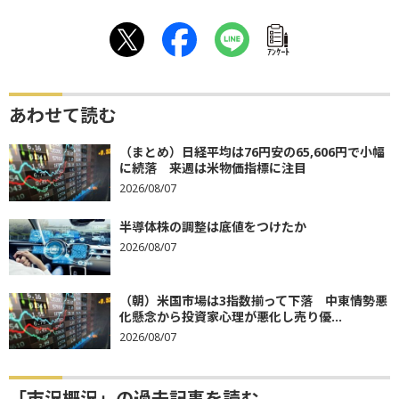
ｱﾝｹｰﾄ
あわせて読む
（まとめ）日経平均は76円安の65,606円で小幅
に続落 来週は米物価指標に注目
2026/08/07
半導体株の調整は底値をつけたか
2026/08/07
（朝）米国市場は3指数揃って下落 中東情勢悪
化懸念から投資家心理が悪化し売り優...
2026/08/07
「市況概況」の過去記事を読む