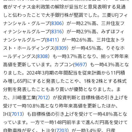
者がマイナス金利政策の解除が妥当だと意見表明する見通
しと伝わったことで大手銀行株が堅調でした。三菱UFJフィ
ナンシャル・グループ(
8306
）が一時2.2％高、三井住友フ
ィナンシャルグループ(
8316
）が一時2.9％高、みずほフィ
ナンシャルグループ(
8411
）が一時2.6％高、三井住友トラ
スト・ホールディングス(
8309
）が一時4.5％高、りそなホ
ールディングス(
8308
）も一時3.7％高となり、揃って昨年来
高値を更新しています。カプコン(
9697
）も一時4.3％高とな
りました。2024年3月期の年間配当を従来計画から11円積
み増し65円にすると発表したことや、1株を2株とする株式
分割を発表したこともあり買いが優勢となりました。ま
た、川崎重工業(
7012
）が投資判断と目標株価の引き上げを
受けて一時10.8％高となり昨年来高値を更新したほか、
IHI(
7013
）も目標株価の引き上げを受けて一時4.8％高とな
っています。一方で一時148円前半まで進んだ円高を受けて
自動車株が安く、トヨタ(
7203
）が一時3.4％安、日産