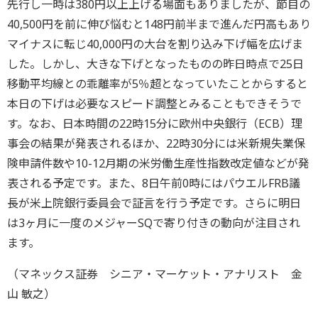
先行し一時は380円以上上げる場面もありましたが、節目の
40,500円を前に伸び悩むと148円前半まで進んだ円高もあり
マイナスに転じ40,000円の大台を割り込み下げ幅を広げま
した。しかし、大きな下げとなったものの昨日時点で25日
移動平均線との乖離率が5％超となっていたことからすると
本日の下げは必要なスピード調整とみることもできそうで
す。なお、日本時間の22時15分に欧州中央銀行（ECB）理
事会の結果が発表されるほか、22時30分には米新規失業保
険申請件数や10-12月期の米労働生産性指数改定値などが発
表される予定です。また、8日午前0時にはパウエルFRB議
長が米上院銀行委員会で証言を行う予定です。さらに明日
は3ヶ月に一度のメジャーSQで寄り付きの動向が注目され
ます。
（マネックス証券 シニア・マーケット・アナリスト 金
山 敏之）