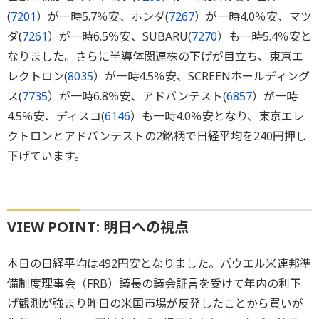
(
7201
）が一時5.7％安、ホンダ(
7267
）が一時4.0％安、マツ
ダ(
7261
）が一時6.5％安、SUBARU(
7270
）も一時5.4％安と
なりました。さらに半導体関連株の下げが目立ち、東京エ
レクトロン(
8035
）が一時4.5％安、SCREENホールディング
ス(
7735
）が一時6.8％安、アドバンテスト(
6857
）が一時
4.5％安、ディスコ(
6146
）も一時4.0％安となり、東京エレ
クトロンとアドバンテストの2銘柄で日経平均を240円押し
下げています。
VIEW POINT: 明日への視点
本日の日経平均は492円安となりました。パウエル米連邦準
備制度理事会（FRB）議長の議会証言を受けて年内の利下
げ観測が強まり昨日の米国市場が反発したことから買いが