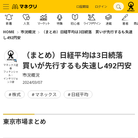
口座開設
ログイン
新着
人気
マーケット
特集
初心者
ライフデザイン
連載
著者
商
HOME
市況概況
（まとめ）日経平均は3日続落 買いが先行するも失速
し492円安
（まとめ）日経平均は3日続落
買いが先行するも失速し492円安
マネックス証
券
フィナンシャ
市況概況
ル・
インテリジェ
2024/03/07
ンス部
株式
マネックス
日経平均
東京市場まとめ