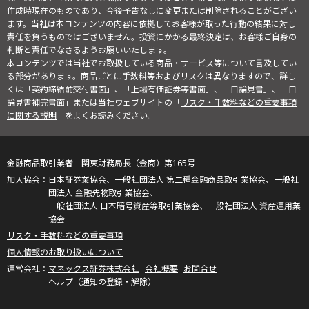
作成時現在のものであり、今後予告なしに変更または削除されることがござい
ます。当社は本コンテンツの内容に依拠してお客様が取った行動の結果に対し
責任を負うものではございません。投資にかかる最終決定は、お客様ご自身の
判断と責任でなさるようお願いいたします。
本コンテンツでは当社でお取扱している商品・サービス等について言及してい
る部分があります。商品ごとに手数料等およびリスクは異なりますので、詳し
くは「契約締結前交付書面」、「上場有価証券等書面」、「目論見書」、「目
論見書補完書面」または当社ウェブサイトの「
リスク・手数料などの重要事項
に関する説明
」をよくお読みください。
金融商品取引業者 関東財務局長（金商）第165号
日本証券業協会、一般社団法人 第二種金融商品取引業協会、一般社
団法人 金融先物取引業協会、
一般社団法人 日本暗号資産等取引業協会、一般社団法人 資産運用業
協会
リスク・手数料などの重要事項
個人情報のお取り扱いについて
マネックス証券株式会社
会社概要
お問合せ
ヘルプ（通知の登録・解除）