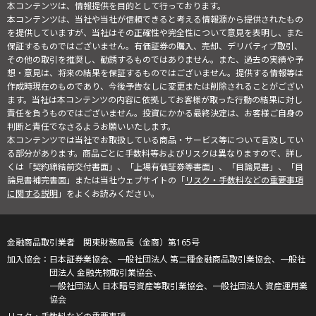
本コンテンツは、情報提供を目的として行っております。
本コンテンツは、当社や当社が信頼できると考える情報源から提供されたもの
を提供していますが、当社はその正確性や完全性について意見を表明し、また
保証するものではございません。有価証券の購入、売却、デリバティブ取引、
その他の取引を推奨し、勧誘するものではありません。また、過去の実績や予
想・意見は、将来の結果を保証するものではございません。提供する情報等は
作成時現在のものであり、今後予告なしに変更または削除されることがござい
ます。当社は本コンテンツの内容に依拠してお客様が取った行動の結果に対し
責任を負うものではございません。投資にかかる最終決定は、お客様ご自身の
判断と責任でなさるようお願いいたします。
本コンテンツでは当社でお取扱している商品・サービス等について言及してい
る部分があります。商品ごとに手数料等およびリスクは異なりますので、詳し
くは「契約締結前交付書面」、「上場有価証券等書面」、「目論見書」、「目
論見書補完書面」または当社ウェブサイトの「
リスク・手数料などの重要事項
に関する説明
」をよくお読みください。
金融商品取引業者 関東財務局長（金商）第165号
日本証券業協会、一般社団法人 第二種金融商品取引業協会、一般社
団法人 金融先物取引業協会、
一般社団法人 日本暗号資産等取引業協会、一般社団法人 資産運用業
協会