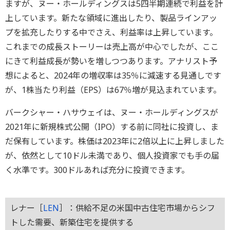
ますが、ヌー・ホールディングスは5四半期連続で利益を計
上しています。新たな領域に進出したり、製品ラインアッ
プを拡充したりする中でさえ、利益率は上昇しています。
これまでの成長ストーリーは売上高が中心でしたが、ここ
にきて利益成長が勢いを増しつつあります。アナリスト予
想によると、2024年の増収率は35％に減速する見通しです
が、1株当たり利益（EPS）は67％増が見込まれています。
バークシャー・ハサウェイは、ヌー・ホールディングスが
2021年に新規株式公開（IPO）する前に同社に投資し、ま
だ保有しています。株価は2023年に2倍以上に上昇しました
が、依然として10ドル未満であり、個人投資家でも手の届
く水準です。300ドルあれば充分に投資できます。
レナー［
LEN
］：供給不足の米国中古住宅市場からシフ
トした需要、新築住宅を提供する