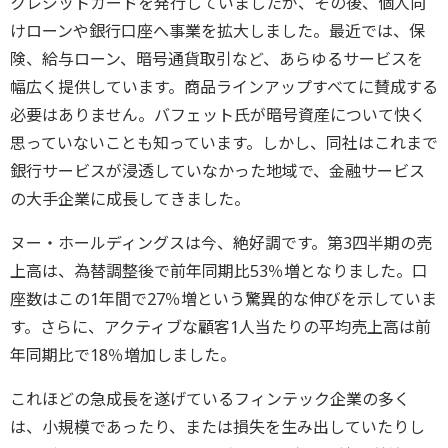
クレジットカードを発行していましたが、その後、個人向
けローンや銀行口座へ事業を拡大しました。最近では、保
険、給与ローン、暗号通貨取引など、あらゆるサービスを
幅広く提供しています。商品ラインアップすべてに賛成する
必要はありません。バフェット氏が暗号資産について快く
思っていないことも知っています。しかし、同社はこれまで
銀行サービスが浸透していなかった地域で、金融サービス
の大手企業に成長してきました。
ヌー・ホールディングスは今、絶好調です。第3四半期の売
上高は、為替調整後で前年同期比53％増となりました。口
座数はこの1年間で27％増という驚異的な伸びを示していま
す。さらに、アクティブな顧客1人当たりの平均売上高は前
年同期比で18％増加しました。
これほどの急成長を遂げているフィンテック企業の多く
は、小規模であったり、または損失を生み出していたりし