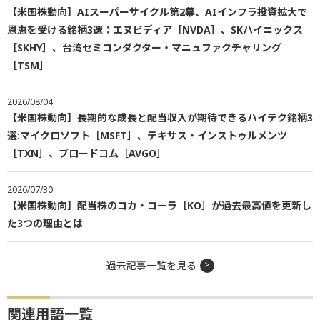
【米国株動向】AIスーパーサイクル第2幕、AIインフラ投資拡大で
恩恵を受ける銘柄3選：エヌビディア［NVDA］、SKハイニックス
［SKHY］、台湾セミコンダクター・マニュファクチャリング
［TSM］
2026/08/04
【米国株動向】長期的な成長と配当収入が期待できるハイテク銘柄3
選:マイクロソフト［MSFT］、テキサス・インストゥルメンツ
［TXN］、ブロードコム［AVGO］
2026/07/30
【米国株動向】配当株のコカ・コーラ［KO］が過去最高値を更新し
た3つの理由とは
過去記事一覧を見る
関連用語一覧