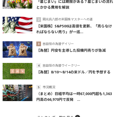
「墓じまい」には期限がある？墓じまいの流れ
とかかる費用を解説
岡元兵八郎の米国株マスターへの道
【米国株】S&P500は高値を更新、「売らなけ
ればならない売り」が一巡...
吉田恒の為替デイリー
【為替】円安を主導した投機円売りが急減
吉田恒の為替ウイークリー
【為替】8/10～8/14の米ドル／円を予想する
市況概況
（まとめ）日経平均は一時67,000円超も1,363
円高の66,970円で反発 ...