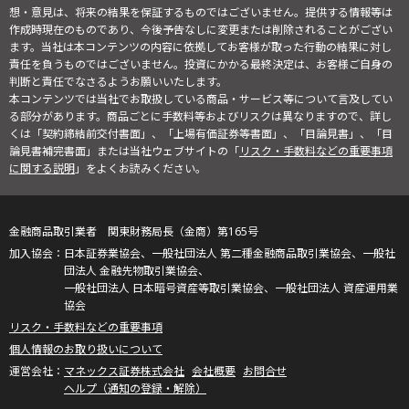
想・意見は、将来の結果を保証するものではございません。提供する情報等は
作成時現在のものであり、今後予告なしに変更または削除されることがござい
ます。当社は本コンテンツの内容に依拠してお客様が取った行動の結果に対し
責任を負うものではございません。投資にかかる最終決定は、お客様ご自身の
判断と責任でなさるようお願いいたします。
本コンテンツでは当社でお取扱している商品・サービス等について言及してい
る部分があります。商品ごとに手数料等およびリスクは異なりますので、詳し
くは「契約締結前交付書面」、「上場有価証券等書面」、「目論見書」、「目
論見書補完書面」または当社ウェブサイトの「
リスク・手数料などの重要事項
に関する説明
」をよくお読みください。
金融商品取引業者 関東財務局長（金商）第165号
日本証券業協会、一般社団法人 第二種金融商品取引業協会、一般社
団法人 金融先物取引業協会、
一般社団法人 日本暗号資産等取引業協会、一般社団法人 資産運用業
協会
リスク・手数料などの重要事項
個人情報のお取り扱いについて
マネックス証券株式会社
会社概要
お問合せ
ヘルプ（通知の登録・解除）