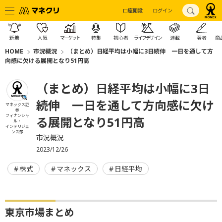
口座開設
ログイン
新着
人気
マーケット
特集
初心者
ライフデザイン
連載
著者
商
HOME
市況概況
（まとめ）日経平均は小幅に3日続伸 一日を通して方
向感に欠ける展開となり51円高
（まとめ）日経平均は小幅に3日
続伸 一日を通して方向感に欠け
マネックス証
券
フィナンシャ
る展開となり51円高
ル・
インテリジェ
ンス部
市況概況
2023/12/26
株式
マネックス
日経平均
東京市場まとめ