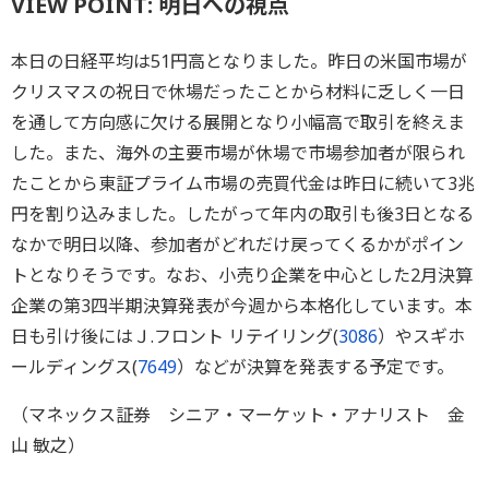
VIEW POINT: 明日への視点
本日の日経平均は51円高となりました。昨日の米国市場が
クリスマスの祝日で休場だったことから材料に乏しく一日
を通して方向感に欠ける展開となり小幅高で取引を終えま
した。また、海外の主要市場が休場で市場参加者が限られ
たことから東証プライム市場の売買代金は昨日に続いて3兆
円を割り込みました。したがって年内の取引も後3日となる
なかで明日以降、参加者がどれだけ戻ってくるかがポイン
トとなりそうです。なお、小売り企業を中心とした2月決算
企業の第3四半期決算発表が今週から本格化しています。本
日も引け後にはＪ.フロント リテイリング(
3086
）やスギホ
ールディングス(
7649
）などが決算を発表する予定です。
（マネックス証券 シニア・マーケット・アナリスト 金
山 敏之）