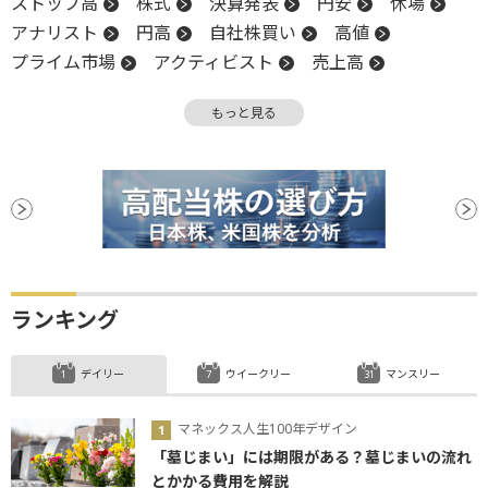
ストップ高
株式
決算発表
円安
休場
アナリスト
円高
自社株買い
高値
プライム市場
アクティビスト
売上高
グロース市場
四半期決算
上方修正
増益
もっと見る
営業利益
終値
株主
堅調
前場
年初来高値
引け
決算
後場
材料
新興市場
CEO
続伸
大量保有報告書
売買代金
ファンド
ランキング
デイリー
ウイークリー
マンスリー
マネックス人生100年デザイン
「墓じまい」には期限がある？墓じまいの流れ
とかかる費用を解説