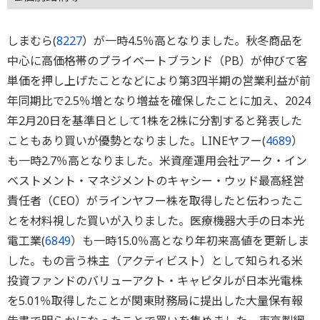
しまむら(
8227
）が一時4.5％高となりました。秋冬商品を
中心に高価格帯のプライベートブランド（PB）が伸びて客
単価を押し上げたことなどにより第3四半期の営業利益が前
年同期比で2.5％増となり増益を確保したことに加え、2024
年2月20日を基準日として1株を2株に分割すると発表した
こともあり買いが優勢となりました。LINEヤフー(
4689
）
も一時2.7％高となりました。米資産運用会社アーク・イン
ベストメント・マネジメントのキャシー・ウッド最高経営
責任者（CEO）がラインヤフー株を取得したと伝わったこ
とを材料視した買いが入りました。医療機器大手の日本光
電工業(
6849
）も一時15.0％高となり年初来高値を更新しま
した。もの言う株主（アクティビスト）として知られる米
投資ファンドのバリューアクト・キャピタルが日本光電株
を5.01％取得したことが関東財務局に提出した大量保有報