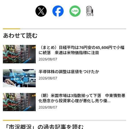
ｱﾝｹｰﾄ
あわせて読む
（まとめ）日経平均は76円安の65,606円で小幅
に続落 来週は米物価指標に注目
2026/08/07
半導体株の調整は底値をつけたか
2026/08/07
（朝）米国市場は3指数揃って下落 中東情勢悪
化懸念から投資家心理が悪化し売り優...
2026/08/07
「市況概況」の過去記事を読む