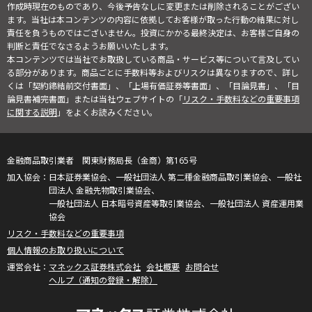
作成時現在のものであり、今後予告なしに変更または削除されることがござい
ます。当社は本コンテンツの内容に依拠してお客様が取った行動の結果に対し
責任を負うものではございません。投資にかかる最終決定は、お客様ご自身の
判断と責任でなさるようお願いいたします。
本コンテンツでは当社でお取扱している商品・サービス等について言及してい
る部分があります。商品ごとに手数料等およびリスクは異なりますので、詳し
くは「契約締結前交付書面」、「上場有価証券等書面」、「目論見書」、「目
論見書補完書面」または当社ウェブサイトの「
リスク・手数料などの重要事項
に関する説明
」をよくお読みください。
金融商品取引業者 関東財務局長（金商）第165号
日本証券業協会、一般社団法人 第二種金融商品取引業協会、一般社
団法人 金融先物取引業協会、
一般社団法人 日本暗号資産等取引業協会、一般社団法人 資産運用業
協会
リスク・手数料などの重要事項
個人情報のお取り扱いについて
マネックス証券株式会社
会社概要
お問合せ
ヘルプ（通知の登録・解除）