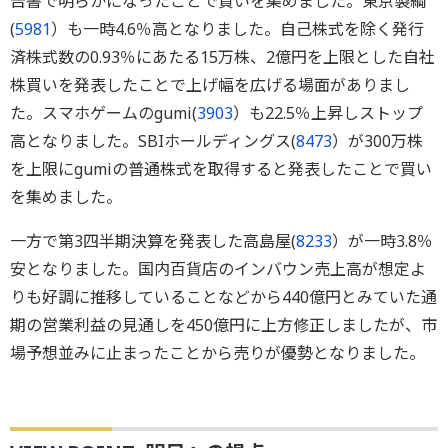
告書で明らかになったことで買いを集めました。東京製綱
(
5981
）も一時4.6％高となりました。自己株式を除く発行
済株式数の0.93％にあたる15万株、2億円を上限とした自社
株買いを発表したことで上げ幅を広げる場面がありまし
た。スマホゲームのgumi(
3903
）も22.5％上昇しストップ
高となりました。SBIホールディングス(
8473
）が300万株
を上限にgumiの普通株式を取得すると発表したことで買い
を集めました。
一方で第3四半期決算を発表した高島屋(
8233
）が一時3.8％
安となりました。国内百貨店のインバウン売上高が想定よ
りも好調に推移していることなどから440億円とみていた通
期の営業利益の見通しを450億円に上方修正しましたが、市
場予想並みに止まったことから売りが優勢となりました。