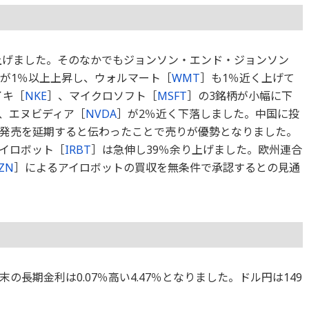
が上げました。そのなかでもジョンソン・エンド・ジョンソン
が1％以上上昇し、ウォルマート［
WMT
］も1％近く上げて
イキ［
NKE
］、マイクロソフト［
MSFT
］の3銘柄が小幅に下
、エヌビディア［
NVDA
］が2％近く下落しました。中国に投
の発売を延期すると伝わったことで売りが優勢となりました。
イロボット［
IRBT
］は急伸し39％余り上げました。欧州連合
ZN
］によるアイロボットの買収を無条件で承認するとの見通
長期金利は0.07％高い4.47％となりました。ドル円は149