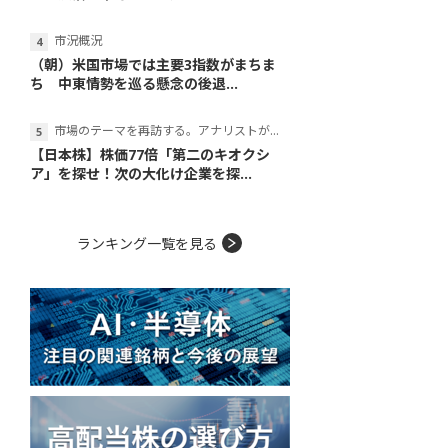
市況概況
（朝）米国市場では主要3指数がまちま
ち 中東情勢を巡る懸念の後退...
市場のテーマを再訪する。アナリストが読み解くテーマの本質
【日本株】株価77倍「第二のキオクシ
ア」を探せ！次の大化け企業を探...
ランキング一覧を見る