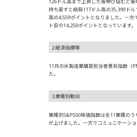
126ドル高まで上昇した後伸び悩むと
持ち直すと結局117ドル高の35,390ド
高の4,559ポイントとなりました。一
ト安の14,250ポイントとなっています。
2.経済指標等
11月の米製造業購買担当者景気指数（P
た。
3.業種別動向
業種別S&P500株価指数は全11業種
が上げました。一方でコミュニケーショ