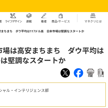
者
ライフデザイン
連載
著者
商
品・
サービス
マネクリとは
まちまち ダウ平均は117ドル高 日本市場は堅調なスタートか
市場は高安まちまち ダウ平均は
場は堅調なスタートか
印刷
ｱﾝｹｰﾄ
シャル・インテリジェンス部