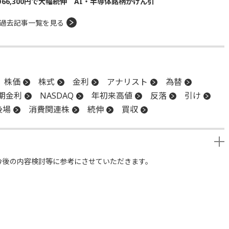
の66,300円で大幅続伸 AI・半導体銘柄がけん引
過去記事一覧を見る
株価
株式
金利
アナリスト
為替
期金利
NASDAQ
年初来高値
反落
引け
後場
消費関連株
続伸
買収
今後の内容検討等に参考にさせていただきます。