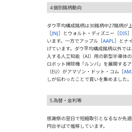
4.個別銘柄動向
ダウ平均構成銘柄は30銘柄中27銘柄
［
JNJ
］とウォルト・ディズニー［
DIS
］
います。一方でアップル［
AAPL
］とナ
げています。ダウ平均構成銘柄以外では
入する人工知能（AI）用の新型半導体
ロボット掃除機「ルンバ」を展開するア
（EU）がアマゾン・ドット・コム［
AM
しが伝わったことで買いを集めました。
5.為替・金利等
感謝祭の翌日で短縮取引となるなか先週末の
円台半ばで推移しています。