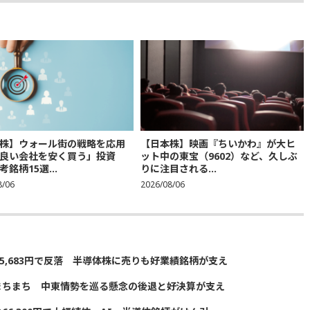
株】ウォール街の戦略を応用
【日本株】映画『ちいかわ』が大ヒ
良い会社を安く買う」投資
ット中の東宝（9602）など、久しぶ
銘柄15選...
りに注目される...
8/06
2026/08/06
5,683円で反落 半導体株に売りも好業績銘柄が支え
まちまち 中東情勢を巡る懸念の後退と好決算が支え