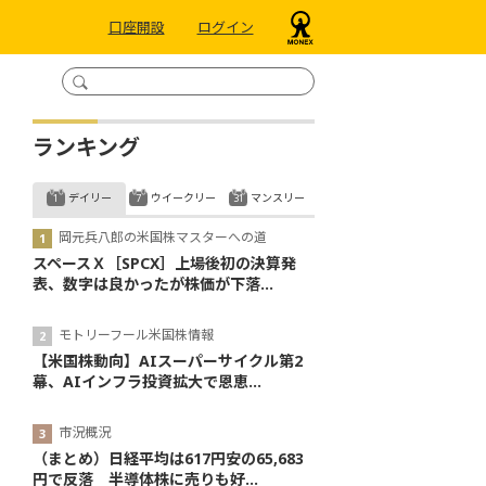
口座開設
ログイン
ランキング
デイリー
ウイークリー
マンスリー
岡元兵八郎の米国株マスターへの道
スペースＸ［SPCX］上場後初の決算発
表、数字は良かったが株価が下落...
モトリーフール米国株情報
【米国株動向】AIスーパーサイクル第2
幕、AIインフラ投資拡大で恩恵...
市況概況
（まとめ）日経平均は617円安の65,683
円で反落 半導体株に売りも好...