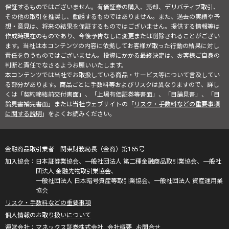
保証するものではございません。有価証券の購入、売却、デリバティブ取引、
その他の取引を推奨し、勧誘するものではありません。また、過去の実績や予
想・意見は、将来の結果を保証するものではございません。提供する情報等は
作成時現在のものであり、今後予告なしに変更または削除されることがござい
ます。当社は本コンテンツの内容に依拠してお客様が取った行動の結果に対し
責任を負うものではございません。投資にかかる最終決定は、お客様ご自身の
判断と責任でなさるようお願いいたします。
本コンテンツでは当社でお取扱している商品・サービス等について言及してい
る部分があります。商品ごとに手数料等およびリスクは異なりますので、詳し
くは「契約締結前交付書面」、「上場有価証券等書面」、「目論見書」、「目
論見書補完書面」または当社ウェブサイトの「
リスク・手数料などの重要事項
に関する説明
」をよくお読みください。
金融商品取引業者 関東財務局長（金商）第165号
日本証券業協会、一般社団法人 第二種金融商品取引業協会、一般社
団法人 金融先物取引業協会、
一般社団法人 日本暗号資産等取引業協会、一般社団法人 資産運用業
協会
リスク・手数料などの重要事項
個人情報のお取り扱いについて
マネックス証券株式会社
会社概要
お問合せ