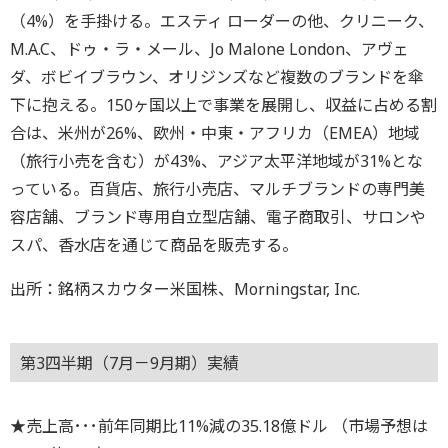
（4%）を手掛ける。エスティ ローダーの他、クリニーク、
M.A.C、ドゥ・ラ・メール、Jo Malone London、アヴェ
ダ、ボビイブラウン、オリジンズなど複数のブランドを傘
下に抱える。150ヶ国以上で事業を展開し、収益に占める割
合は、米州が26%、欧州・中東・アフリカ（EMEA）地域
（旅行小売を含む）が43%、アジア太平洋地域が31%とな
っている。百貨店、旅行小売店、マルチブランドの専門美
容店舗、ブランド専用自立型店舗、電子商取引、サロンや
スパ、香水店を通じて商品を販売する。
出所：銘柄スカウター米国株、Morningstar, Inc.
第3四半期（7月－9月期）実績
★売上高･･･前年同期比11%減の35.18億ドル （市場予想は