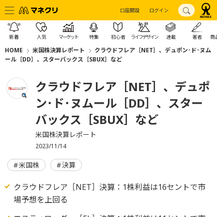
口座開設
ログイン
新着
人気
マーケット
特集
初心者
ライフデザイン
連載
著者
商
HOME
米国株決算レポート
クラウドフレア［NET］、デュポン･ド･ヌム
ール［DD］、スターバックス［SBUX］など
クラウドフレア［NET］、デュポ
ン･ド･ヌムール［DD］、スター
バックス［SBUX］など
米国株決算レポート
2023/11/14
米国株
決算
クラウドフレア［NET］決算：1株利益は16セントで市
場予想を上回る