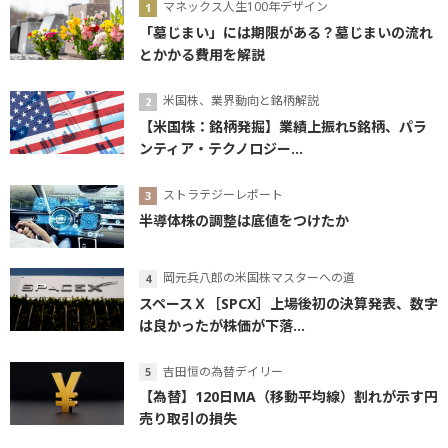
マネックス人生100年デザイン
「墓じまい」には期限がある？墓じまいの流れ
とかかる費用を解説
米国株、業界動向と銘柄解説
【米国株：銘柄発掘】業績上振れ5銘柄、パラ
ンティア・テクノロジー...
ストラテジーレポート
半導体株の調整は底値をつけたか
岡元兵八郎の米国株マスターへの道
スペースＸ［SPCX］上場後初の決算発表、数字
は良かったが株価が下落...
吉田恒の為替デイリー
【為替】120日MA（移動平均線）割れが示す円
売り取引の損失