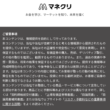
お金を学び、マーケットを知り、未来を描く
ご留意事項
本コンテンツは、情報提供を目的として行っております。
本コンテンツは、当社や当社が信頼できると考える情報源から提供されたもの
を提供していますが、当社はその正確性や完全性について意見を表明し、また
保証するものではございません。有価証券の購入、売却、デリバティブ取引、
その他の取引を推奨し、勧誘するものではありません。また、過去の実績や予
想・意見は、将来の結果を保証するものではございません。提供する情報等は
作成時現在のものであり、今後予告なしに変更または削除されることがござい
ます。当社は本コンテンツの内容に依拠してお客様が取った行動の結果に対し
責任を負うものではございません。投資にかかる最終決定は、お客様ご自身の
判断と責任でなさるようお願いいたします。
本コンテンツでは当社でお取扱している商品・サービス等について言及してい
る部分があります。商品ごとに手数料等およびリスクは異なりますので、詳し
くは「契約締結前交付書面」、「上場有価証券等書面」、「目論見書」、「目
論見書補完書面」または当社ウェブサイトの「
リスク・手数料などの重要事項
に関する説明
」をよくお読みください。