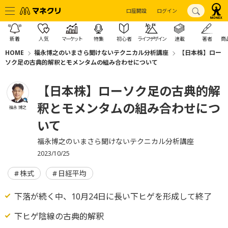
口座開設
ログイン
新着
人気
マーケット
特集
初心者
ライフデザイン
連載
著者
商
HOME
福永博之のいまさら聞けないテクニカル分析講座
【日本株】ロー
ソク足の古典的解釈とモメンタムの組み合わせについて
【日本株】ローソク足の古典的解
釈とモメンタムの組み合わせにつ
福永 博之
いて
福永博之のいまさら聞けないテクニカル分析講座
2023/10/25
株式
日経平均
下落が続く中、10月24日に長い下ヒゲを形成して終了
下ヒゲ陰線の古典的解釈