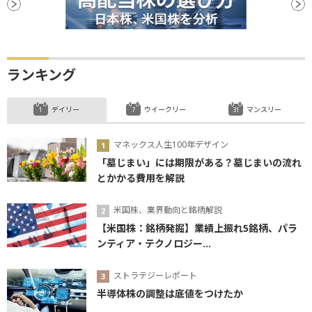
ランキング
デイリー
ウイークリー
マンスリー
マネックス人生100年デザイン
「墓じまい」には期限がある？墓じまいの流れ
とかかる費用を解説
米国株、業界動向と銘柄解説
【米国株：銘柄発掘】業績上振れ5銘柄、パラ
ンティア・テクノロジー...
ストラテジーレポート
半導体株の調整は底値をつけたか