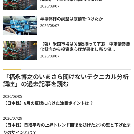
2026/08/07
半導体株の調整は底値をつけたか
2026/08/07
（朝）米国市場は3指数揃って下落 中東情勢悪
化懸念から投資家心理が悪化し売り優...
2026/08/07
「福永博之のいまさら聞けないテクニカル分析
講座」の過去記事を読む
2026/08/05
【日本株】8月の反騰に向けた注目ポイントは？
2026/07/29
【日本株】日経平均の上昇トレンド回復を妨げた2つの壁と下げ止ま
りのサインとは？