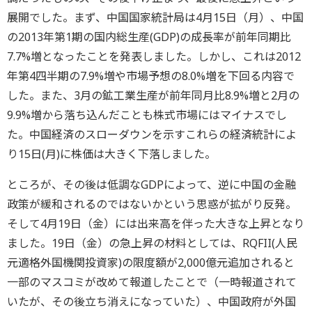
展開でした。まず、中国国家統計局は4月15日（月）、中国
の2013年第1期の国内総生産(GDP)の成長率が前年同期比
7.7%増となったことを発表しました。しかし、これは2012
年第4四半期の7.9%増や市場予想の8.0%増を下回る内容で
した。また、3月の鉱工業生産が前年同月比8.9%増と2月の
9.9%増から落ち込んだことも株式市場にはマイナスでし
た。中国経済のスローダウンを示すこれらの経済統計によ
り15日(月)に株価は大きく下落しました。
ところが、その後は低調なGDPによって、逆に中国の金融
政策が緩和されるのではないかという思惑が拡がり反発。
そして4月19日（金）には出来高を伴った大きな上昇となり
ました。19日（金）の急上昇の材料としては、RQFII(人民
元適格外国機関投資家)の限度額が2,000億元追加されると
一部のマスコミが改めて報道したことで（一時報道されて
いたが、その後立ち消えになっていた）、中国政府が外国