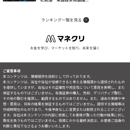
ランキング一覧を見る
お金を学び、マーケットを知り、未来を描く
ご留意事項
本コンテンツは、情報提供を目的として行っております。
本コンテンツは、当社や当社が信頼できると考える情報源から提供されたもの
を提供していますが、当社はその正確性や完全性について意見を表明し、また
保証するものではございません。有価証券の購入、売却、デリバティブ取引、
その他の取引を推奨し、勧誘するものではありません。また、過去の実績や予
想・意見は、将来の結果を保証するものではございません。提供する情報等は
作成時現在のものであり、今後予告なしに変更または削除されることがござい
ます。当社は本コンテンツの内容に依拠してお客様が取った行動の結果に対し
責任を負うものではございません。投資にかかる最終決定は、お客様ご自身の
判断と責任でなさるようお願いいたします。