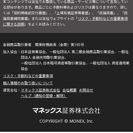
本コンテンツでは当社でお取扱している商品・サービス等について言及してい
る部分があります。商品ごとに手数料等およびリスクは異なりますので、詳し
くは「契約締結前交付書面」、「上場有価証券等書面」、「目論見書」、「目
論見書補完書面」または当社ウェブサイトの「
リスク・手数料などの重要事項
に関する説明
」をよくお読みください。
金融商品取引業者 関東財務局長（金商）第165号
日本証券業協会、一般社団法人 第二種金融商品取引業協会、一般社
団法人 金融先物取引業協会、
一般社団法人 日本暗号資産等取引業協会、一般社団法人 資産運用業
協会
リスク・手数料などの重要事項
個人情報のお取り扱いについて
マネックス証券株式会社
会社概要
お問合せ
ヘルプ（通知の登録・解除）
COPYRIGHT © MONEX, Inc.