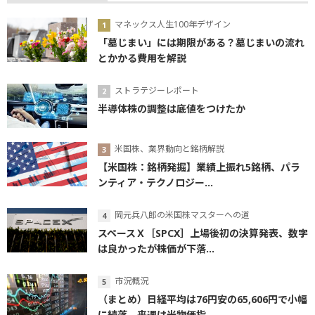
マネックス人生100年デザイン
「墓じまい」には期限がある？墓じまいの流れ
とかかる費用を解説
ストラテジーレポート
半導体株の調整は底値をつけたか
米国株、業界動向と銘柄解説
【米国株：銘柄発掘】業績上振れ5銘柄、パラ
ンティア・テクノロジー...
岡元兵八郎の米国株マスターへの道
スペースＸ［SPCX］上場後初の決算発表、数字
は良かったが株価が下落...
市況概況
（まとめ）日経平均は76円安の65,606円で小幅
に続落 来週は米物価指...