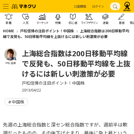
口座開設
ログイン
新着
人気
マーケット
特集
初心者
ライフデザイン
連載
著者
商
HOME
戸松信博の注目ポイント！中国株
上海総合指数は200日移動平均
線で反発も、50日移動平均線を上抜けるには新しい刺激策が必要
上海総合指数は200日移動平均線
で反発も、50日移動平均線を上抜
戸松 信博
けるには新しい刺激策が必要
戸松信博の注目ポイント！中国株
2013/04/22
中国株
先週の上海総合指数と深セン総合指数ですが、週前半は軟
調だったものの、その後下げ止まり、最後に急上昇という