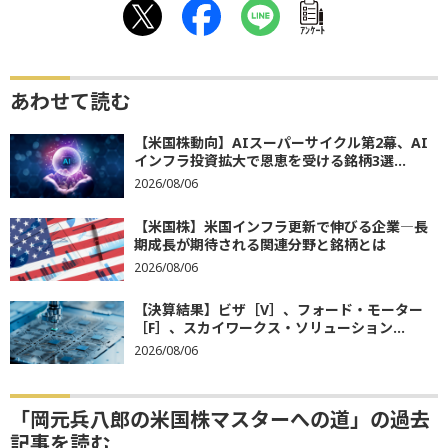
ｱﾝｹｰﾄ
あわせて読む
【米国株動向】AIスーパーサイクル第2幕、AI
インフラ投資拡大で恩恵を受ける銘柄3選...
2026/08/06
【米国株】米国インフラ更新で伸びる企業―長
期成長が期待される関連分野と銘柄とは
2026/08/06
【決算結果】ビザ［V］、フォード・モーター
［F］、スカイワークス・ソリューション...
2026/08/06
「岡元兵八郎の米国株マスターへの道」の過去
記事を読む