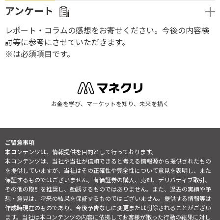
アンケート
レポート・コラムの感想をお寄せください。今後の内容検
討等に参考にさせていただきます。
※は必須項目です。
お金を学び、マーケットを知り、未来を描く
ご留意事項
本コンテンツは、情報提供を目的として行っております。
本コンテンツは、当社や当社が信頼できると考える情報源から提供されたもの
を提供していますが、当社はその正確性や完全性について意見を表明し、また
保証するものではございません。有価証券の購入、売却、デリバティブ取引、
その他の取引を推奨し、勧誘するものではありません。また、過去の実績や予
想・意見は、将来の結果を保証するものではございません。提供する情報等は
作成時現在のものであり、今後予告なしに変更または削除されることがござい
ます。当社は本コンテンツの内容に依拠してお客様が取った行動の結果に対し