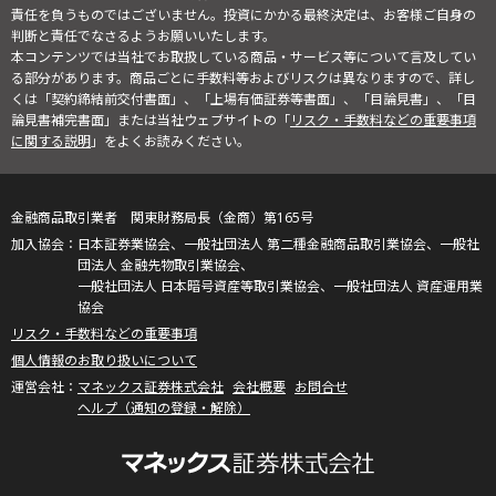
責任を負うものではございません。投資にかかる最終決定は、お客様ご自身の
判断と責任でなさるようお願いいたします。
本コンテンツでは当社でお取扱している商品・サービス等について言及してい
る部分があります。商品ごとに手数料等およびリスクは異なりますので、詳し
くは「契約締結前交付書面」、「上場有価証券等書面」、「目論見書」、「目
論見書補完書面」または当社ウェブサイトの「
リスク・手数料などの重要事項
に関する説明
」をよくお読みください。
金融商品取引業者 関東財務局長（金商）第165号
日本証券業協会、一般社団法人 第二種金融商品取引業協会、一般社
団法人 金融先物取引業協会、
一般社団法人 日本暗号資産等取引業協会、一般社団法人 資産運用業
協会
リスク・手数料などの重要事項
個人情報のお取り扱いについて
マネックス証券株式会社
会社概要
お問合せ
ヘルプ（通知の登録・解除）