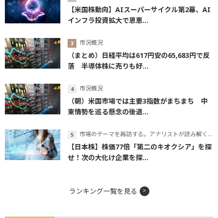
【米国株動向】AIスーパーサイクル第2幕、AI
インフラ投資拡大で恩恵...
市況概況
（まとめ）日経平均は617円安の65,683円で反
落 半導体株に売りも好...
市況概況
（朝）米国市場では主要3指数がまちまち 中
東情勢を巡る懸念の後退...
市場のテーマを再訪する。アナリストが読み解くテーマの本質
【日本株】株価77倍「第二のキオクシア」を探
せ！次の大化け企業を探...
ランキング一覧を見る