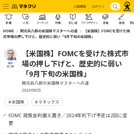
口座開設
ログイン
新着
人気
マーケット
特集
初心者
ライフデザイン
連載
著者
商
HOME
岡元兵八郎の米国株マスターへの道
【米国株】FOMCを受けた株
式市場の押し下げと、歴史的に弱い「9月下旬の米国株」
【米国株】FOMCを受けた株式市
場の押し下げと、歴史的に弱い
岡元
兵八郎
「9月下旬の米国株」
岡元兵八郎の米国株マスターへの道
2023/09/25
米国株
マネックス
FOMC 政策金利据え置き／2024年利下げ予定は2回に変
更