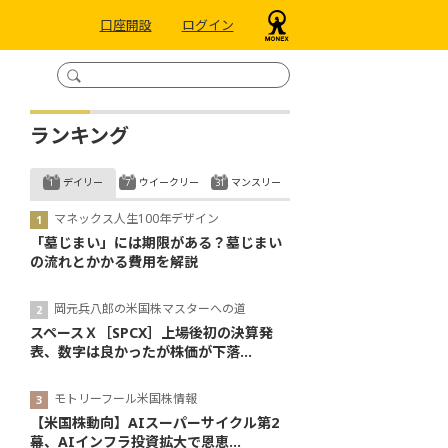
口座開設
ログイン
ランキング
デイリー
ウイークリー
マンスリー
マネックス人生100年デザイン
「墓じまい」には期限がある？墓じまい
の流れとかかる費用を解説
岡元兵八郎の米国株マスターへの道
スペースＸ［SPCX］上場後初の決算発
表、数字は良かったが株価が下落...
モトリーフール米国株情報
【米国株動向】AIスーパーサイクル第2
幕、AIインフラ投資拡大で恩恵...