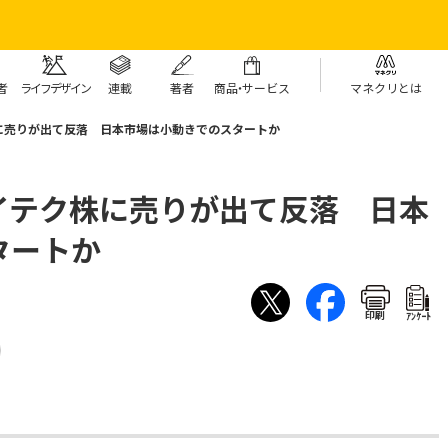
者
ライフデザイン
連載
著者
商
品・
サービス
マネクリとは
に売りが出て反落 日本市場は小動きでのスタートか
イテク株に売りが出て反落 日本
タートか
印刷
ｱﾝｹｰﾄ