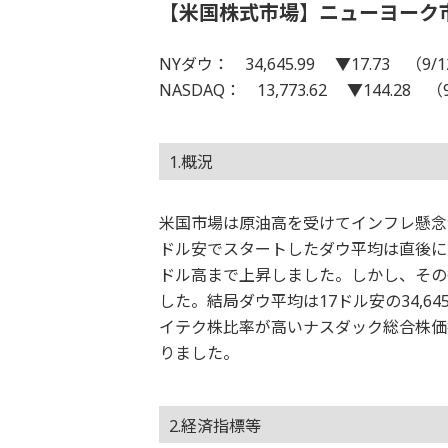
【米国株式市場】ニューヨーク
NYダウ： 34,645.99 ▼17.73 （9/
NASDAQ： 13,773.62 ▼144.28 （
1.概況
米国市場は原油高を受けてインフレ懸念
ドル安でスタートしたダウ平均は直後に1
ドル高まで上昇しました。しかし、その
した。結局ダウ平均は17ドル安の34,
イテク株比率が高いナスダック総合株価指
りました。
2.経済指標等