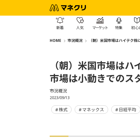
新着
人気
マーケット
特集
初心
HOME
市況概況
（朝）米国市場はハイテク株
（朝）米国市場はハ
市場は小動きでのス
市況概況
2023/09/13
株式
マネックス
日経平均