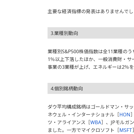
主要な経済指標の発表はありませんでし
3.業種別動向
業種別S&P500株価指数は全11業種
1％以上下落したほか、一般消費財・サ
事業の3業種が上げ、エネルギーは2％
4.個別銘柄動向
ダウ平均構成銘柄はゴールドマン・サッ
ネウェル・インターナショナル［
HON
ツ・アライアンス［
WBA
］、JPモルガ
ました。一方でマイクロソフト［
MSFT