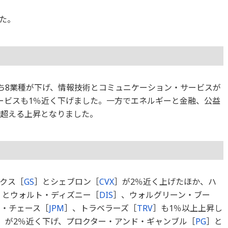
た。
のうち8業種が下げ、情報技術とコミュニケーション・サービスが
ービスも1％近く下げました。一方でエネルギーと金融、公益
を超える上昇となりました。
クス［
GS
］とシェブロン［
CVX
］が2％近く上げたほか、ハ
］とウォルト・ディズニー［
DIS
］、ウォルグリーン・ブー
ン・チェース［
JPM
］、トラベラーズ［
TRV
］も1％以上上昇し
］が2％近く下げ、プロクター・アンド・ギャンブル［
PG
］と