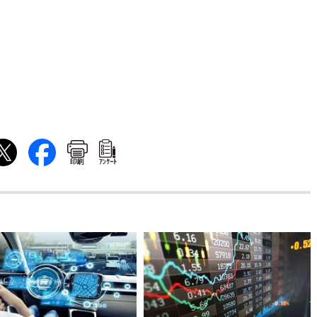
印刷
ｱﾝｹｰﾄ