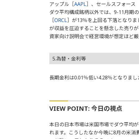
アップル［
AAPL
］、セールスフォース
ダウ平均構成銘柄以外では、9-11月
［
ORCL
］が13％を上回る下落となりま
が収益を圧迫することを懸念した売りが
資家向け説明会で経営環境が想定ほど厳
5.為替・金利等
長期金利は0.01％低い4.28％となり
VIEW POINT: 今日の視点
本日の日本市場は米国市場でダウ平均が
れます。こうしたなか今晩に8月の米消