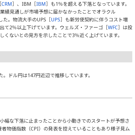
［
CRM
］、IBM［
IBM
］も1％を超える下落となっています。
期の業績見通しが市場予想に届かなかったことでオラクル
した。物流大手のUPS［
UPS
］も新労使契約に伴うコスト増
出て2％以上下げています。ウェルズ・ファーゴ［
WFC
］は投
しくないとの見方を示したことで3％近く上げています。
ました。ドル円は147円近辺で推移しています。
小幅な下落に止まったことから小動きでのスタートが予想さ
費者物価指数（CPI）の発表を控えていることもあり様子見ム