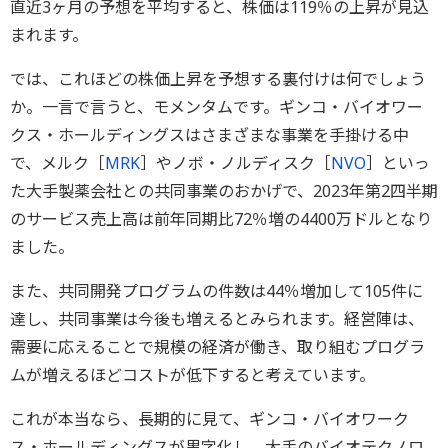
直近3ヶ月の予想を平均すると、株価は119％の上昇が見込
まれます。
では、これほどの株価上昇を予想する裏付けは何でしょう
か。一言で言うと、モメンタムです。ギンコ・バイオワー
クス・ホールディングスはさまざまな事業を手掛ける中
で、メルク［
MRK
］やノボ・ノルディスク［
NVO
］といっ
た大手製薬会社との共同事業のおかげで、2023年第2四半期
のサービス売上高は前年同期比72％増の4400万ドルとなり
ました。
また、共同開発プログラムの件数は44％増加して105件に
達し、共同事業は今後も増えるとみられます。経営陣は、
需要に応えることで規模の経済が働き、取り組むプログラ
ムが増えるほどコストが低下すると考えています。
これが本当なら、長期的に見て、ギンコ・バイオワーク
ス・ホールディングスが黒字化し、大手のバイオテクノロ