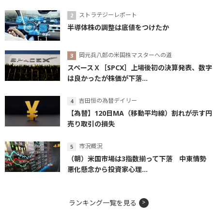
ストラテジーレポート
半導体株の調整は底値をつけたか
岡元兵八郎の米国株マスターへの道
スペースＸ［SPCX］上場後初の決算発表、数字
は良かったが株価が下落...
吉田恒の為替デイリー
【為替】120日MA（移動平均線）割れが示す円
売り取引の損失
市況概況
（朝）米国市場は3指数揃って下落 中東情勢
悪化懸念から投資家心理...
ランキング一覧を見る