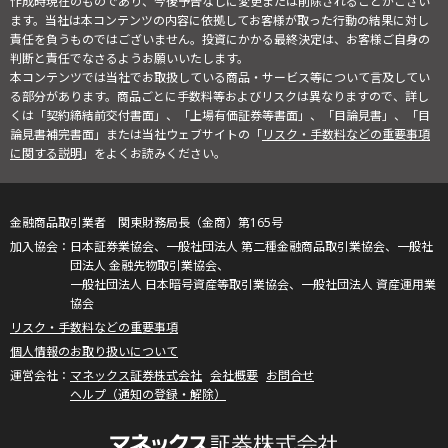
作成時現在のものであり、今後予告なしに変更または削除されることがござい
ます。当社は本コンテンツの内容に依拠してお客様が取った行動の結果に対し
責任を負うものではございません。投資にかかる最終決定は、お客様ご自身の
判断と責任でなさるようお願いいたします。
本コンテンツでは当社でお取扱している商品・サービス等について言及してい
る部分があります。商品ごとに手数料等およびリスクは異なりますので、詳し
くは「契約締結前交付書面」、「上場有価証券等書面」、「目論見書」、「目
論見書補完書面」または当社ウェブサイトの「
リスク・手数料などの重要事項
に関する説明
」をよくお読みください。
金融商品取引業者 関東財務局長（金商）第165号
日本証券業協会、一般社団法人 第二種金融商品取引業協会、一般社
団法人 金融先物取引業協会、
一般社団法人 日本暗号資産等取引業協会、一般社団法人 資産運用業
協会
リスク・手数料などの重要事項
個人情報のお取り扱いについて
マネックス証券株式会社
会社概要
お問合せ
ヘルプ（通知の登録・解除）