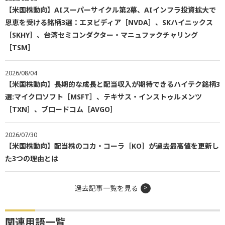
【米国株動向】AIスーパーサイクル第2幕、AIインフラ投資拡大で
恩恵を受ける銘柄3選：エヌビディア［NVDA］、SKハイニックス
［SKHY］、台湾セミコンダクター・マニュファクチャリング
［TSM］
2026/08/04
【米国株動向】長期的な成長と配当収入が期待できるハイテク銘柄3
選:マイクロソフト［MSFT］、テキサス・インストゥルメンツ
［TXN］、ブロードコム［AVGO］
2026/07/30
【米国株動向】配当株のコカ・コーラ［KO］が過去最高値を更新し
た3つの理由とは
過去記事一覧を見る
関連用語一覧