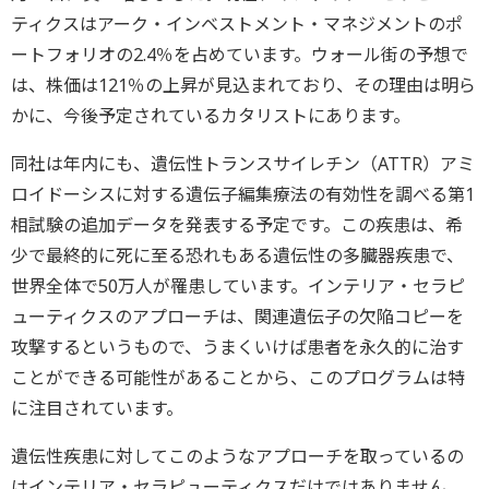
ティクスはアーク・インベストメント・マネジメントのポ
ートフォリオの2.4％を占めています。ウォール街の予想で
は、株価は121％の上昇が見込まれており、その理由は明ら
かに、今後予定されているカタリストにあります。
同社は年内にも、遺伝性トランスサイレチン（ATTR）アミ
ロイドーシスに対する遺伝子編集療法の有効性を調べる第1
相試験の追加データを発表する予定です。この疾患は、希
少で最終的に死に至る恐れもある遺伝性の多臓器疾患で、
世界全体で50万人が罹患しています。インテリア・セラピ
ューティクスのアプローチは、関連遺伝子の欠陥コピーを
攻撃するというもので、うまくいけば患者を永久的に治す
ことができる可能性があることから、このプログラムは特
に注目されています。
遺伝性疾患に対してこのようなアプローチを取っているの
はインテリア・セラピューティクスだけではありません