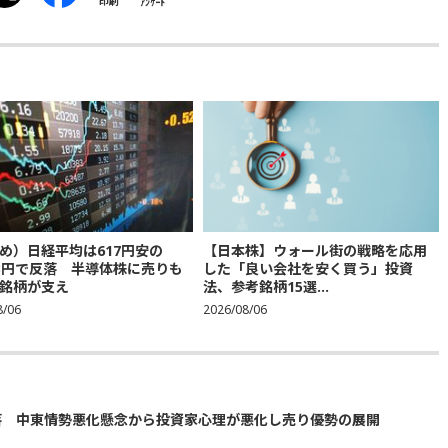
印刷
ｱﾝｹｰﾄ
め）日経平均は617円安の
【日本株】ウォール街の戦略を応用
683円で反落 半導体株に売りも
した「良い会社を安く買う」投資
銘柄が支え
法、参考銘柄15選...
8/06
2026/08/06
落 中東情勢悪化懸念から投資家心理が悪化し売り優勢の展開