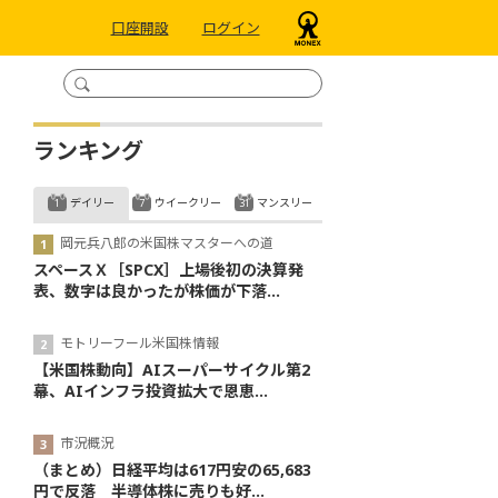
口座開設
ログイン
ランキング
デイリー
ウイークリー
マンスリー
岡元兵八郎の米国株マスターへの道
スペースＸ［SPCX］上場後初の決算発
表、数字は良かったが株価が下落...
モトリーフール米国株情報
【米国株動向】AIスーパーサイクル第2
幕、AIインフラ投資拡大で恩恵...
市況概況
（まとめ）日経平均は617円安の65,683
円で反落 半導体株に売りも好...