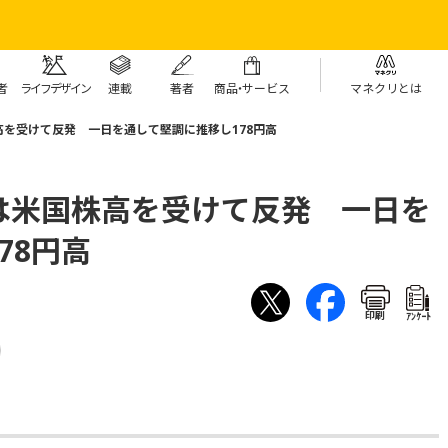
者
ライフデザイン
連載
著者
商
品・
サービス
マネクリとは
を受けて反発 一日を通して堅調に推移し178円高
は米国株高を受けて反発 一日を
78円高
印刷
ｱﾝｹｰﾄ