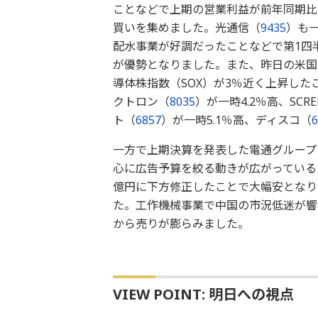
ことなどで上期の営業利益が前年同期比
買いを集めました。光通信（
9435
）も一
配水事業が好調だったことなどで第1四半
が優勢となりました。また、昨日の米国
導体株指数（SOX）が3％近く上昇し
クトロン（
8035
）が一時4.2％高、SC
ト（
6857
）が一時5.1％高、ディスコ（
6
一方で上期決算を発表した電通グループ
心に広告予算を絞る動きが広がっているこ
億円に下方修正したことで大幅安となり
た。工作機械事業で中国の市況低迷が響
から売りが膨らみました。
VIEW POINT: 明日への視点