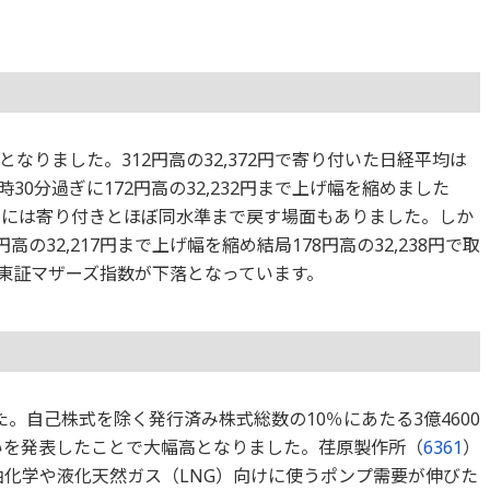
なりました。312円高の32,372円で寄り付いた日経平均は
0時30分過ぎに172円高の32,232円まで上げ幅を縮めました
ぎには寄り付きとほぼ同水準まで戻す場面もありました。しか
の32,217円まで上げ幅を縮め結局178円高の32,238円で取
東証マザーズ指数が下落となっています。
た。自己株式を除く発行済み株式総数の10％にあたる3億4600
買いを発表したことで大幅高となりました。荏原製作所（
6361
）
油化学や液化天然ガス（LNG）向けに使うポンプ需要が伸びた