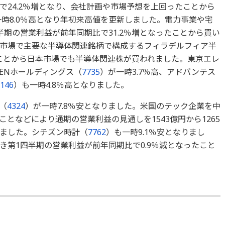
で24.2％増となり、会社計画や市場予想を上回ったことから
時8.0％高となり年初来高値を更新しました。電力事業や宅
期の営業利益が前年同期比で31.2％増となったことから買い
市場で主要な半導体関連銘柄で構成するフィラデルフィア半
たことから日本市場でも半導体関連株が買われました。東京エレ
REENホールディングス（
7735
）が一時3.7％高、アドバンテス
146
）も一時4.8％高となりました。
（
4324
）が一時7.8％安となりました。米国のテック企業を中
となどにより通期の営業利益の見通しを1543億円から1265
ました。シチズン時計（
7762
）も一時9.1％安となりまし
き第1四半期の営業利益が前年同期比で0.9％減となったこと