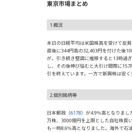
東京市場まとめ
1.概況
本日の日経平均は米国株高を受けて反発と
直後に344円高の32,403円を付けた後1
が、引き続き堅調に推移すると13時過
し、その後伸び悩むと大引け間際に157円高
引を終えています。一方で新興株は安く
2.個別銘柄等
日本郵政（
6178
）が4.9％高となりまし
万株、3000億円を上限とした自社株
も一時8.6％高となりました。海外で石