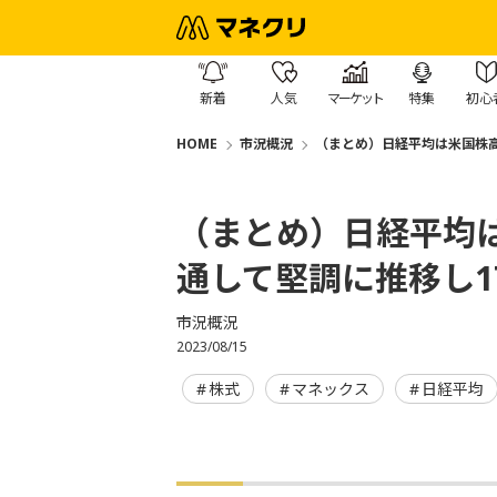
新着
人気
マーケット
特集
初心
HOME
市況概況
（まとめ）日経平均は米国株高
（まとめ）日経平均
通して堅調に推移し1
市況概況
2023/08/15
株式
マネックス
日経平均