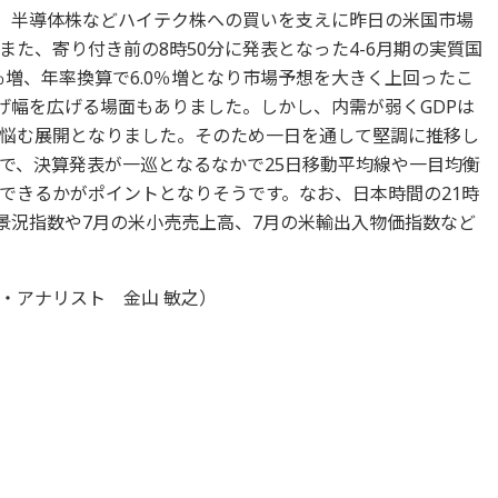
た。半導体株などハイテク株への買いを支えに昨日の米国市場
た、寄り付き前の8時50分に発表となった4-6月期の実質国
5％増、年率換算で6.0％増となり市場予想を大きく上回ったこ
げ幅を広げる場面もありました。しかし、内需が弱くGDPは
悩む展開となりました。そのため一日を通して堅調に推移し
で、決算発表が一巡となるなかで25日移動平均線や一目均衡
できるかがポイントとなりそうです。なお、日本時間の21時
業景況指数や7月の米小売売上高、7月の米輸出入物価指数など
・アナリスト 金山 敏之）