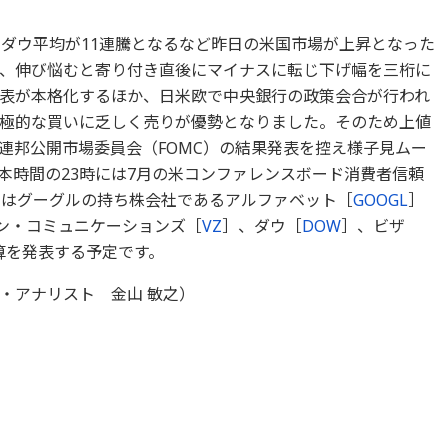
。ダウ平均が11連騰となるなど昨日の米国市場が上昇となった
、伸び悩むと寄り付き直後にマイナスに転じ下げ幅を三桁に
表が本格化するほか、日米欧で中央銀行の政策会合が行われ
極的な買いに乏しく売りが優勢となりました。そのため上値
連邦公開市場委員会（FOMC）の結果発表を控え様子見ムー
本時間の23時には7月の米コンファレンスボード消費者信頼
ではグーグルの持ち株会社であるアルファベット［
GOOGL
］
ン・コミュニケーションズ［
VZ
］、ダウ［
DOW
］、ビザ
算を発表する予定です。
・アナリスト 金山 敏之）