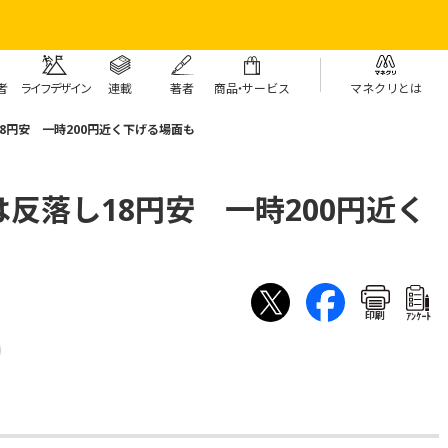
者
ライフデザイン
連載
著者
商
品・
サービス
マネクリとは
8円安 一時200円近く下げる場面も
反落し18円安 一時200円近く
印刷
ｱﾝｹｰﾄ