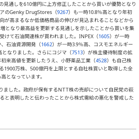
益の見通しを610億円に上方修正したことから買いが優勢となり
nky DrugStores（
9267
）も一時10.8％高となり年初
向が高まるなか低価格商品の伸びが見込まれることなどから
.3％増となり最高益を更新する見通しを示したことから買いを集
けて石油関連株が買われました。INPEX（
1605
）が一時
か、石油資源開発（
1662
）が一時3.9％高、コスモエネルギー
％高となりました。さらにコジマ（
7513
）が株主優待制度の拡
り年初来高値を更新したうえ、小野薬品工業（
4528
）も自己株
る1900万株、500億円を上限とする自社株買いと取得した全
％高となっています。
なりました。政府が保有するNTT株の売却について自民党の萩
ると表明したと伝わったことから株式需給の悪化を警戒した