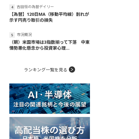
吉田恒の為替デイリー
【為替】120日MA（移動平均線）割れが
示す円売り取引の損失
市況概況
（朝）米国市場は3指数揃って下落 中東
情勢悪化懸念から投資家心理...
ランキング一覧を見る