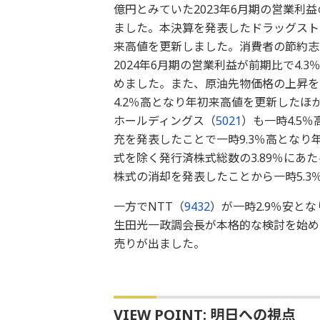
億円とみていた2023年6月期の営業利
ました。本決算を発表したドラッグストアのGe
来高値を更新しました。消費者の節約志
2024年6月期の営業利益が前期比で4
めました。また、原油先物価格の上昇を受
4.2％高となり年初来高値を更新したほ
ホールディングス（
5021
）も一時4.5
充を発表したことで一時9.3％高とな
式を除く発行済株式総数の3.89％にあた
株式の消却を発表したことから一時5.3
一方でNTT（
9432
）が一時2.9％安と
生田光一政調会長が本格的な検討を始め
売りが出ました。
VIEW POINT: 明日への視点