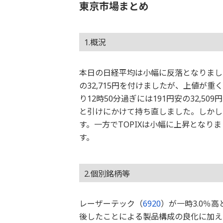
東京市場まとめ
1.概況
本日の日経平均は小幅に反落となりました
の32,715円を付けましたが、上値が
り12時50分過ぎには191円安の32,5
と引けにかけて持ち直しました。しかし、
す。一方でTOPIXは小幅に上昇となり
す。
2.個別銘柄等
レーザーテック（
6920
）が一時3.0％
後したことによる製品構成の良化に加え