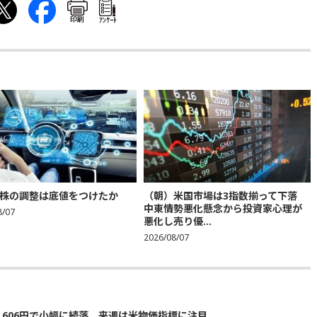
印刷
ｱﾝｹｰﾄ
株の調整は底値をつけたか
（朝）米国市場は3指数揃って下落
中東情勢悪化懸念から投資家心理が
8/07
悪化し売り優...
2026/08/07
5,606円で小幅に続落 来週は米物価指標に注目