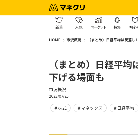
新着
人気
マーケット
特集
初心
HOME
市況概況
（まとめ）日経平均は反落し1
（まとめ）日経平均は
下げる場面も
市況概況
2023/07/25
株式
マネックス
日経平均