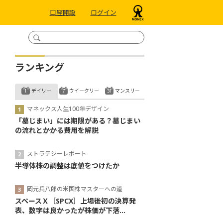
口座開設
ログイン
ランキング
デイリー
ウイークリー
マンスリー
マネックス人生100年デザイン
「墓じまい」には期限がある？墓じまい
の流れとかかる費用を解説
ストラテジーレポート
半導体株の調整は底値をつけたか
岡元兵八郎の米国株マスターへの道
スペースＸ［SPCX］上場後初の決算発
表、数字は良かったが株価が下落...