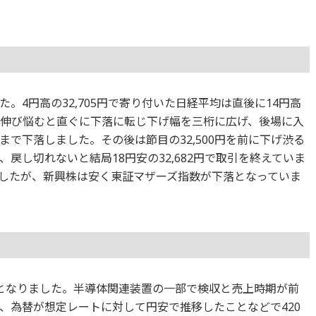
。4円高の32,705円で寄り付いた日経平均は直後に14円高
重く伸び悩むと直ぐに下落に転じ下げ幅を三桁に広げ、後場に入
09円まで下落しました。その後は節目の32,500円を前に下げ渋る
戻し切れないと結局18円安の32,682円で取引を終えていま
ましたが、新興株は安く東証マザーズ指数が下落となっていま
高となりました。半導体関連装置の一部で検収と売上時期が前
、為替が想定レートに対して円安で推移したことなどで420