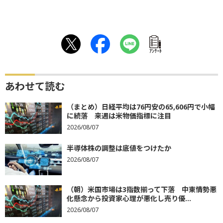
ｱﾝｹｰﾄ
あわせて読む
（まとめ）日経平均は76円安の65,606円で小幅
に続落 来週は米物価指標に注目
2026/08/07
半導体株の調整は底値をつけたか
2026/08/07
（朝）米国市場は3指数揃って下落 中東情勢悪
化懸念から投資家心理が悪化し売り優...
2026/08/07