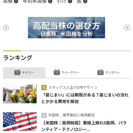
高値
年初来高値
引け
底
ランキング
デイリー
ウイークリー
マンスリー
マネックス人生100年デザイン
「墓じまい」には期限がある？墓じまいの流れ
とかかる費用を解説
米国株、業界動向と銘柄解説
【米国株：銘柄発掘】業績上振れ5銘柄、パラ
ンティア・テクノロジー...