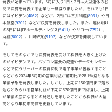
発表が始まっています。5月に入り1日と2日は大型連休の谷
間で決算を発表する企業も一旦減りましたが、それでも1日
にはイビデン(
4062
）などが、2日には三井物産(
8031
）や日
本航空(
9201
）などが決算を発表しました。また、連休明け
の8日にはJFEホールディングス(
5411
）やリコー(
7752
）、
丸紅(
8002
）、川崎汽船(
9107
）などが決算を発表していま
す。
そしてそのなかでも決算発表を受けて株価を大きく上げた
のがイビデンです。パソコン需要の減速やデータセンター
などで使うサーバーの投資抑制で電子事業が苦戦すること
などから2024年3月期の営業利益が前期比で28.1％減となる
業績予想を発表しました。しかし、上期に150億円まで落ち
込むとみられる営業利益が下期に370億円まで回復し、上期
が業績の底になるとの見通しを示したことから株価が大幅
高となり年初来高値を更新しています。