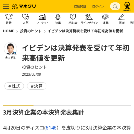
口座開設
ログイン
新着
人気
マーケット
特集
初心者
ライフデザイン
連載
著者
商
HOME
投資のヒント
イビデンは決算発表を受けて年初来高値を更新
イビデンは決算発表を受けて年初
来高値を更新
金山 敏之
投資のヒント
2023/05/09
株式
決算
3月決算企業の本決算発表集計
4月20日のディスコ(
6146
）を皮切りに3月決算企業の本決算