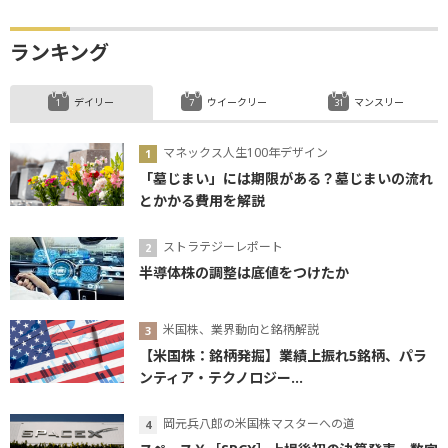
ランキング
デイリー
ウイークリー
マンスリー
マネックス人生100年デザイン
「墓じまい」には期限がある？墓じまいの流れ
とかかる費用を解説
ストラテジーレポート
半導体株の調整は底値をつけたか
米国株、業界動向と銘柄解説
【米国株：銘柄発掘】業績上振れ5銘柄、パラ
ンティア・テクノロジー...
岡元兵八郎の米国株マスターへの道