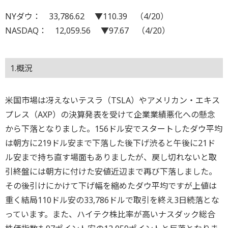
NYダウ： 33,786.62 ▼110.39 （4/20）
NASDAQ： 12,059.56 ▼97.67 （4/20）
1.概況
米国市場は冴えないテスラ（TSLA）やアメリカン・エキス
プレス（AXP）の決算発表を受けて企業業績悪化への懸念
から下落となりました。156ドル安でスタートしたダウ平均
は朝方に219ドル安まで下落した後下げ渋ると午後に21ド
ル安まで持ち直す場面もありましたが、戻し切れないと取
引終盤には朝方に付けた安値近辺まで再び下落しました。
その後引けにかけて下げ幅を縮めたダウ平均ですが上値は
重く結局110ドル安の33,786ドルで取引を終え3日続落とな
っています。また、ハイテク株比率が高いナスダック総合