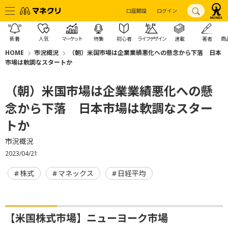
口座開設
ログイン
新着
人気
マーケット
特集
初心者
ライフデザイン
連載
著者
商
HOME
市況概況
（朝）米国市場は企業業績悪化への懸念から下落 日本
市場は軟調なスタートか
（朝）米国市場は企業業績悪化への懸
念から下落 日本市場は軟調なスター
トか
市況概況
2023/04/21
株式
マネックス
日経平均
【米国株式市場】ニューヨーク市場