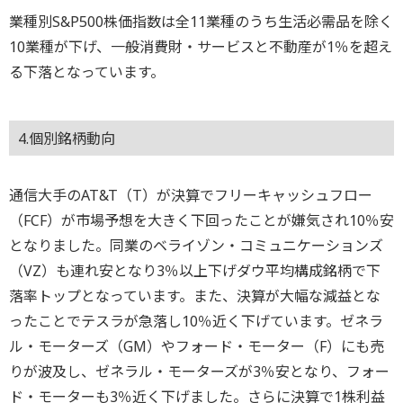
業種別S&P500株価指数は全11業種のうち生活必需品を除く
10業種が下げ、一般消費財・サービスと不動産が1％を超え
る下落となっています。
4.個別銘柄動向
通信大手のAT&T（T）が決算でフリーキャッシュフロー
（FCF）が市場予想を大きく下回ったことが嫌気され10％安
となりました。同業のベライゾン・コミュニケーションズ
（VZ）も連れ安となり3％以上下げダウ平均構成銘柄で下
落率トップとなっています。また、決算が大幅な減益とな
ったことでテスラが急落し10％近く下げています。ゼネラ
ル・モーターズ（GM）やフォード・モーター（F）にも売
りが波及し、ゼネラル・モーターズが3％安となり、フォー
ド・モーターも3％近く下げました。さらに決算で1株利益