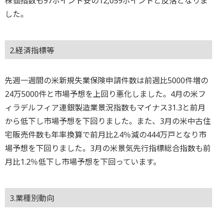
株価指数も97ポイント安の12,059ポイントと反落となりま
した。
2.経済指標等
先週一週間の米新規失業保険申請件数は前週比5000件増の
24万5000件と市場予想を上回り悪化しました。4月の米フ
ィラデルフィア連銀製造業景況指数もマイナス31.3と前月
から低下し市場予想を下回りました。また、3月の米中古住
宅販売件数も年率換算で前月比2.4％減の444万戸となり市
場予想を下回りました。3月の米景気先行指標総合指数も前
月比1.2％低下し市場予想を下回っています。
3.業種別動向