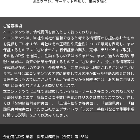
お金を学び、マーケットを知り、未来を描く
ご留意事項
本コンテンツは、情報提供を目的として行っております。
本コンテンツは、当社や当社が信頼できると考える情報源から提供されたもの
を提供していますが、当社はその正確性や完全性について意見を表明し、また
保証するものではございません。有価証券の購入、売却、デリバティブ取引、
その他の取引を推奨し、勧誘するものではありません。また、過去の実績や予
想・意見は、将来の結果を保証するものではございません。提供する情報等は
作成時現在のものであり、今後予告なしに変更または削除されることがござい
ます。当社は本コンテンツの内容に依拠してお客様が取った行動の結果に対し
責任を負うものではございません。投資にかかる最終決定は、お客様ご自身の
判断と責任でなさるようお願いいたします。
本コンテンツでは当社でお取扱している商品・サービス等について言及してい
る部分があります。商品ごとに手数料等およびリスクは異なりますので、詳し
くは「契約締結前交付書面」、「上場有価証券等書面」、「目論見書」、「目
論見書補完書面」または当社ウェブサイトの「
リスク・手数料などの重要事項
に関する説明
」をよくお読みください。
金融商品取引業者 関東財務局長（金商）第165号