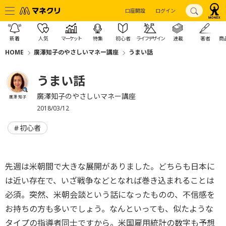
口座開設
ログイン
新着
人気
マーケット
特集
初心者
ライフデザイン
連載
著者
商
HOME
廣澤知子のやさしいマネー講座
うまい話
うまい話
廣澤知子のやさしいマネー講座
廣澤 知子
2018/03/12
初心者
先週は米朝間で大きな展開がありました。どちらも日本に
は近い存在で、いざ戦争などとなれば巻き込まれることは
必須。突然、米朝会談という話になったものの、不信感を
お持ちの方も多いでしょう。なんといっても、似たような
タイプの指導者同士ですから。米国雇用統計の数字も予想