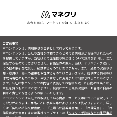
お金を学び、マーケットを知り、未来を描く
ご留意事項
本コンテンツは、情報提供を目的として行っております。
本コンテンツは、当社や当社が信頼できると考える情報源から提供されたもの
を提供していますが、当社はその正確性や完全性について意見を表明し、また
保証するものではございません。有価証券の購入、売却、デリバティブ取引、
その他の取引を推奨し、勧誘するものではありません。また、過去の実績や予
想・意見は、将来の結果を保証するものではございません。提供する情報等は
作成時現在のものであり、今後予告なしに変更または削除されることがござい
ます。当社は本コンテンツの内容に依拠してお客様が取った行動の結果に対し
責任を負うものではございません。投資にかかる最終決定は、お客様ご自身の
判断と責任でなさるようお願いいたします。
本コンテンツでは当社でお取扱している商品・サービス等について言及してい
る部分があります。商品ごとに手数料等およびリスクは異なりますので、詳し
くは「契約締結前交付書面」、「上場有価証券等書面」、「目論見書」、「目
論見書補完書面」または当社ウェブサイトの「
リスク・手数料などの重要事項