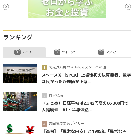
ランキング
デイリー
ウイークリー
マンスリー
岡元兵八郎の米国株マスターへの道
スペースＸ［SPCX］上場後初の決算発表、数字
は良かったが株価が下落...
市況概況
（まとめ）日経平均は2,342円高の66,300円で
大幅続伸 AI・半導体銘...
吉田恒の為替デイリー
【為替】「異常な円安」と1995年「異常な円