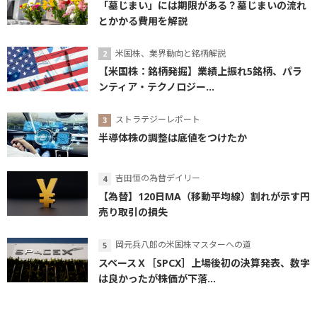
「墓じまい」には期限がある？墓じまいの流れ
とかかる費用を解説
米国株、業界動向と銘柄解説
【米国株：銘柄発掘】業績上振れ5銘柄、パラ
ンティア・テクノロジー...
ストラテジーレポート
半導体株の調整は底値をつけたか
吉田恒の為替デイリー
【為替】120日MA（移動平均線）割れが示す円
売り取引の損失
岡元兵八郎の米国株マスターへの道
スペースＸ［SPCX］上場後初の決算発表、数字
は良かったが株価が下落...