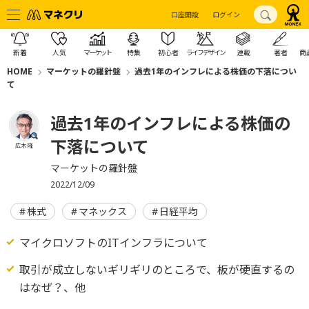
口座開設
ログイン
新着
人気
マーケット
特集
初心者
ライフデザイン
連載
著者
商
HOME
マーケットの羅針盤
過去1年のインフレによる株価の下落につい
て
過去1年のインフレによる株価の
下落について
広木 隆
マーケットの羅針盤
2022/12/09
株式
マネックス
日経平均
マイクロソフトのITインフラについて
取引が成立しないギリギリのところで、板が硬直するの
はなぜ？、他