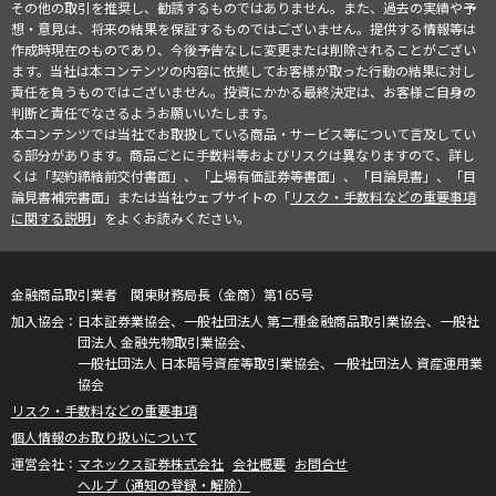
その他の取引を推奨し、勧誘するものではありません。また、過去の実績や予
想・意見は、将来の結果を保証するものではございません。提供する情報等は
作成時現在のものであり、今後予告なしに変更または削除されることがござい
ます。当社は本コンテンツの内容に依拠してお客様が取った行動の結果に対し
責任を負うものではございません。投資にかかる最終決定は、お客様ご自身の
判断と責任でなさるようお願いいたします。
本コンテンツでは当社でお取扱している商品・サービス等について言及してい
る部分があります。商品ごとに手数料等およびリスクは異なりますので、詳し
くは「契約締結前交付書面」、「上場有価証券等書面」、「目論見書」、「目
論見書補完書面」または当社ウェブサイトの「
リスク・手数料などの重要事項
に関する説明
」をよくお読みください。
金融商品取引業者 関東財務局長（金商）第165号
日本証券業協会、一般社団法人 第二種金融商品取引業協会、一般社
団法人 金融先物取引業協会、
一般社団法人 日本暗号資産等取引業協会、一般社団法人 資産運用業
協会
リスク・手数料などの重要事項
個人情報のお取り扱いについて
マネックス証券株式会社
会社概要
お問合せ
ヘルプ（通知の登録・解除）