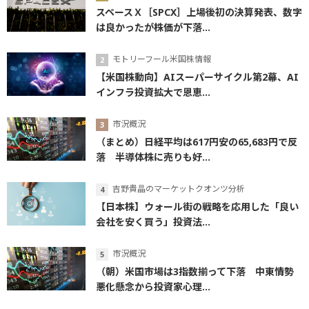
スペースＸ［SPCX］上場後初の決算発表、数字
は良かったが株価が下落...
モトリーフール米国株情報
【米国株動向】AIスーパーサイクル第2幕、AI
インフラ投資拡大で恩恵...
市況概況
（まとめ）日経平均は617円安の65,683円で反
落 半導体株に売りも好...
吉野貴晶のマーケットクオンツ分析
【日本株】ウォール街の戦略を応用した「良い
会社を安く買う」投資法...
市況概況
（朝）米国市場は3指数揃って下落 中東情勢
悪化懸念から投資家心理...