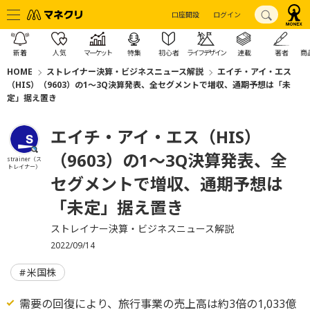
口座開設
ログイン
新着
人気
マーケット
特集
初心者
ライフデザイン
連載
著者
商
HOME
ストレイナー決算・ビジネスニュース解説
エイチ・アイ・エス
（HIS）（9603）の1〜3Q決算発表、全セグメントで増収、通期予想は「未
定」据え置き
エイチ・アイ・エス（HIS）
（9603）の1〜3Q決算発表、全
strainer（ス
トレイナー）
セグメントで増収、通期予想は
「未定」据え置き
ストレイナー決算・ビジネスニュース解説
2022/09/14
米国株
需要の回復により、旅行事業の売上高は約3倍の1,033億