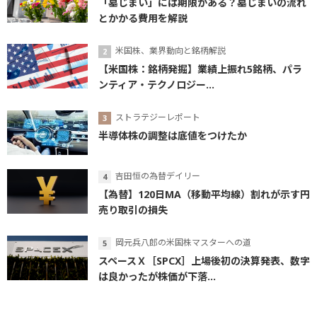
「墓じまい」には期限がある？墓じまいの流れ
とかかる費用を解説
米国株、業界動向と銘柄解説
【米国株：銘柄発掘】業績上振れ5銘柄、パラ
ンティア・テクノロジー...
ストラテジーレポート
半導体株の調整は底値をつけたか
吉田恒の為替デイリー
【為替】120日MA（移動平均線）割れが示す円
売り取引の損失
岡元兵八郎の米国株マスターへの道
スペースＸ［SPCX］上場後初の決算発表、数字
は良かったが株価が下落...