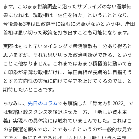
ます。このまま世論調査に沿ったサプライズのない選挙結
果になれば、現政権は「信任を得た」ということとなり、
今後最長3年は国政選挙に臨むに必要がないという中、岸田
首相は思い切った政策を打ち出すことも可能になります。
実際はもっと早いタイミングで衆院解散も十分あり得ると
思いますが、それも思い切った政治判断ができる、という
ことに他なりません。これまではあまり積極的に動いてき
た印象が希薄な政権だけに、岸田首相が長期的に目指そう
とする方向性の実現に向けてギアを上げてくるのでは、と
期待したいところです。
ちなみに、
先日のコラム
でも解説した「骨太方針2022」で
は緊縮財政スタンスを後退させた一方、「新しい資本主
義」実現への具体策には触れていませんでした。これはこ
の参院選を睨んでのことであったというのが一般的な見立
てです。仮にそうであれば、いよいよ「新しい資本主義」