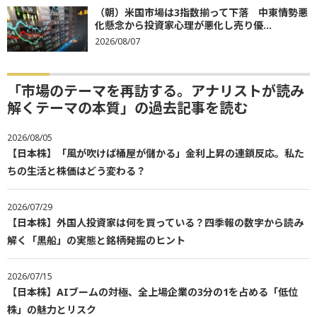
（朝）米国市場は3指数揃って下落 中東情勢悪
化懸念から投資家心理が悪化し売り優...
2026/08/07
「市場のテーマを再訪する。アナリストが読み
解くテーマの本質」の過去記事を読む
2026/08/05
【日本株】「風が吹けば桶屋が儲かる」金利上昇の連鎖反応。私た
ちの生活と株価はどう変わる？
2026/07/29
【日本株】外国人投資家は何を買っている？四季報の数字から読み
解く「黒船」の実態と銘柄発掘のヒント
2026/07/15
【日本株】AIブームの対極、全上場企業の3分の1を占める「低位
株」の魅力とリスク