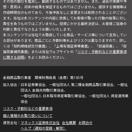
その他の取引を推奨し、勧誘するものではありません。また、過去の実績や予
想・意見は、将来の結果を保証するものではございません。提供する情報等は
作成時現在のものであり、今後予告なしに変更または削除されることがござい
ます。当社は本コンテンツの内容に依拠してお客様が取った行動の結果に対し
責任を負うものではございません。投資にかかる最終決定は、お客様ご自身の
判断と責任でなさるようお願いいたします。
本コンテンツでは当社でお取扱している商品・サービス等について言及してい
る部分があります。商品ごとに手数料等およびリスクは異なりますので、詳し
くは「契約締結前交付書面」、「上場有価証券等書面」、「目論見書」、「目
論見書補完書面」または当社ウェブサイトの「
リスク・手数料などの重要事項
に関する説明
」をよくお読みください。
金融商品取引業者 関東財務局長（金商）第165号
日本証券業協会、一般社団法人 第二種金融商品取引業協会、一般社
団法人 金融先物取引業協会、
一般社団法人 日本暗号資産等取引業協会、一般社団法人 資産運用業
協会
リスク・手数料などの重要事項
個人情報のお取り扱いについて
マネックス証券株式会社
会社概要
お問合せ
ヘルプ（通知の登録・解除）