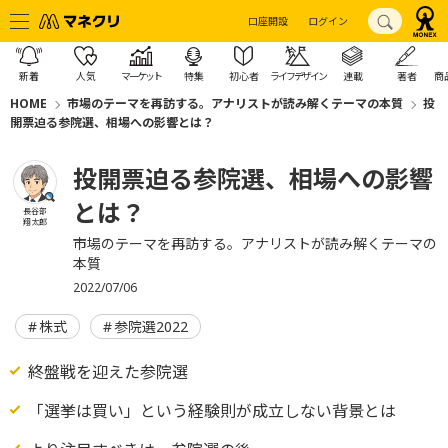
口座開設
ログイン
新着
人気
マーケット
特集
初心者
ライフデザイン
連載
著者
商
HOME
市場のテーマを再訪する。アナリストが読み解くテーマの本質
投
開票迫る参院選、相場への影響とは？
投開票迫る参院選、相場への影響
とは？
長谷部
翔太郎
市場のテーマを再訪する。アナリストが読み解くテーマの
本質
2022/07/06
株式
参院選2022
終盤戦を迎えた参院選
「選挙は買い」という経験則が成立しない背景とは