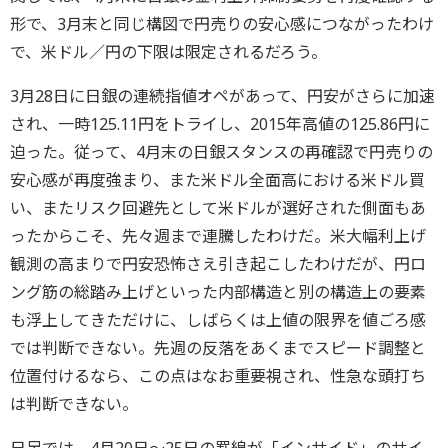
形で、3月末と同じ構図で円売りの安心感につながったわけ
で、米ドル／円の下限は限定されるだろう。
3月28日に日銀の連続指値オペがあって、円安がさらに加速
され、一時125.11円をトライし、2015年高値の125.86円に
迫った。従って、4月末の日銀スタンスの再確認で円売りの
安心感が再度強まり、また米ドル全面高における米ドル買
い、またリスク回避先として米ドルが選好された側面もあ
ったからこそ、先々週まで連騰したわけだ。米大幅利上げ
観測の高まりで円安恐怖さえ引き起こしたわけだが、円ロ
ング筋の総踏み上げといった内部構造と別の構造上の要素
も浮上してきただけに、しばらくは上値の限界を値ごろ感
では判断できない。先週の反落をあくまでスピード調整と
位置付けるなら、この点はなお重要視され、性急な頭打ち
は判断できない。