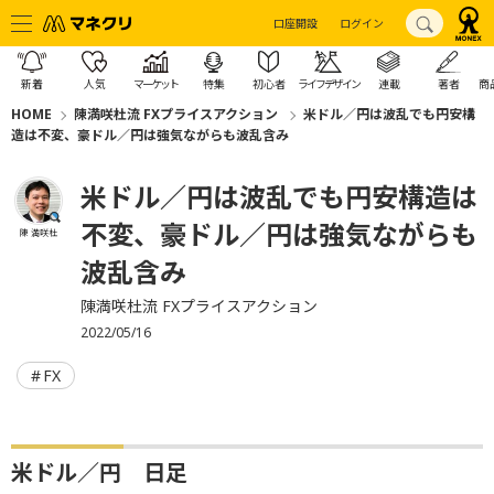
口座開設
ログイン
新着
人気
マーケット
特集
初心者
ライフデザイン
連載
著者
商
HOME
陳満咲杜流 FXプライスアクション
米ドル／円は波乱でも円安構
造は不変、豪ドル／円は強気ながらも波乱含み
米ドル／円は波乱でも円安構造は
不変、豪ドル／円は強気ながらも
陳 満咲杜
波乱含み
陳満咲杜流 FXプライスアクション
2022/05/16
FX
米ドル／円 日足