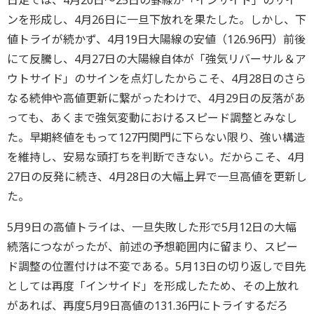
日足では、4月20日～25日の罫線が「インサイド」のサイ
ンを形成し、4月26日に一旦下放れを果たした。しかし、下
値トライが続かず、4月19日大陽線の安値（126.96円）前後
にて反騰し、4月27日の大陽線自体が「強気リバーサル＆ア
ウトサイド」のサインを点灯したからこそ、4月28日のさら
なる続伸や高値更新に繋がったわけで、4月29日の反落があ
っても、あくまで強気変動におけるスピード調整とみなし
た。早期終値をもって127円関門に下らない限り、強い構造
を維持し、安易な頭打ちを判断できない。だからこそ、4月
27日の反発に続き、4月28日の大幅上昇で一旦高値を更新し
た。
5月9日の高値トライは、一旦失敗した形で5月12日の大幅
続落につながったが、前述の予想範囲内に留まり、スピー
ド調整の位置付けは不変である。5月13日の切り返しで目先
としては再度「インサイド」を形成したため、その上放れ
があれば、再度5月9日高値の131.36円にトライするだろ