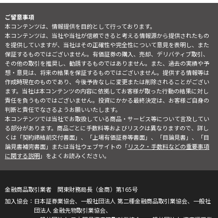
ご留意事項
本コンテンツは、情報提供を目的として行っております。
本コンテンツは、当社や当社が信頼できると考える情報源から提供されたもの
を提供していますが、当社はその正確性や完全性について意見を表明し、また
保証するものではございません。有価証券の購入、売却、デリバティブ取引、
その他の取引を推奨し、勧誘するものではありません。また、過去の実績や予
想・意見は、将来の結果を保証するものではございません。提供する情報等は
作成時現在のものであり、今後予告なしに変更または削除されることがござい
ます。当社は本コンテンツの内容に依拠してお客様が取った行動の結果に対し
責任を負うものではございません。投資にかかる最終決定は、お客様ご自身の
判断と責任でなさるようお願いいたします。
本コンテンツでは当社でお取扱している商品・サービス等について言及してい
る部分があります。商品ごとに手数料等およびリスクは異なりますので、詳し
くは「契約締結前交付書面」、「上場有価証券等書面」、「目論見書」、「目
論見書補完書面」または当社ウェブサイトの「
リスク・手数料などの重要事項
に関する説明
」をよくお読みください。
金融商品取引業者 関東財務局長（金商）第165号
日本証券業協会、一般社団法人 第二種金融商品取引業協会、一般社
団法人 金融先物取引業協会、