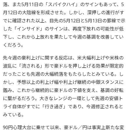
落、また5月11日の「スパイクハイ」のサインもあって、5
月12日の大陰線を形成させた。しかし、深押しの進行がす
でに確認された以上、目先の5月12日と5月13日の罫線で示
した「インサイド」のサインは、再度下放れの可能性が低
下し、これから上放れを果たして今週の基調を改善してい
くだろう。
先々週の豪利上げに関する反応は、米大幅利上げや米株の
波乱に「流される」形で豪ドルを押し上げる効果が限定的
だったことも先週の大幅続落をもたらしたとみている。し
かし、予想以上の利上げ幅や利上げ継続の中銀スタンスに
鑑み、これから継続的に豪ドルの下値を支え、基調の好転
に繋がるだろう。大きなレンジの一環として先週の安値ト
ライ自体がすでに「行き過ぎ」であり、今週修正されると
みている。
90円心理大台に乗せて以来、豪ドル／円は事実上新たな変