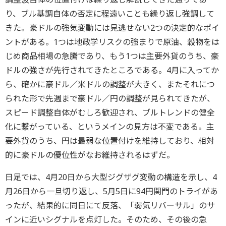
り、ブル基調自体の否定に程遠いことも繰り返し強調して
きた。豪ドルの強気変動には見逃せない2つの決定的なポイ
ントがある。1つは地政学リスクの強まりで原油、穀物をは
じめ商品相場の急騰であり、もう1つは主要外貨のうち、豪
ドルの強さが先行されてきたところである。4月に入ってか
ら、確かに豪ドル／米ドルの調整が大きく、またそれにつ
られた形で先週まで豪ドル／円の調整が見られてきたが、
スピード調整自体がむしろ歓迎され、ブルトレンドの健全
化に繋がっている、というメインの見方は不変である。主
要外貨のうち、円は最弱な位置付けを維持しており、相対
的に豪ドルの優位性がなお維持されるはずだ。
日足では、4月20日から大型ジグザグ変動の構造を示し、4
月26日から一旦切り返し、5月5日に94円関門のトライがあ
ったが、結果的に同日にて反落、「弱気リバーサル」のサ
インに近いシグナルを点灯した。そのため、その後の急