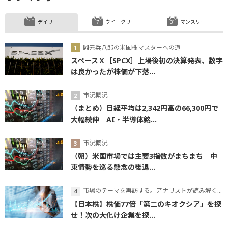
デイリー
ウイークリー
マンスリー
岡元兵八郎の米国株マスターへの道
スペースＸ［SPCX］上場後初の決算発表、数字
は良かったが株価が下落...
市況概況
（まとめ）日経平均は2,342円高の66,300円で
大幅続伸 AI・半導体銘...
市況概況
（朝）米国市場では主要3指数がまちまち 中
東情勢を巡る懸念の後退...
市場のテーマを再訪する。アナリストが読み解くテーマの本質
【日本株】株価77倍「第二のキオクシア」を探
せ！次の大化け企業を探...