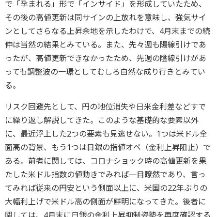
で「孕まれる」形で「インサイド」を形成していたため、
その後の高値更新は同サインの上放れを意味し、強気サイ
ンとしてさらなる上昇余地を示したわけで、4月末までの続
伸は当然の結果とみている。また、先々週も陽線引けであ
ったが、高値更新できなかったため、先週の陰線引けがあ
っても調整波の一環としてむしろ自然な成り行きとみてい
る。
リスク回避先として、円の地位消失や日米金利差などすで
に繰り返し解説してきた。このような基礎的な要素以外
に、最近浮上した2つの要素も見逃せない。1つは米ドル全
面高の背景、もう1つは日銀の指値オペ（金利上昇阻止）で
ある。前者に関しては、コロナショック時の高値更新を果
たした米ドル指数の値動きでみれば一目瞭然であり、言っ
てみれば従来の円安という側面以上に、米国の22年ぶりの
大幅利上げで米ドル高の側面が鮮明になってきた。後者に
関しては、4月末に日銀の金利上昇抑制姿勢を再度確認する