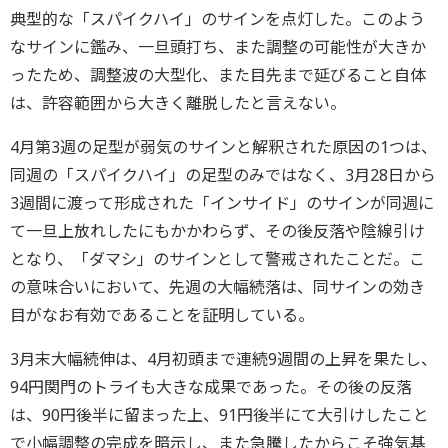
典型的な「スパイクハイ」のサインを点灯した。このよう
なサインに鑑み、一旦頭打ち、また調整の可能性が大きか
ったため、調整波の大型化、また目先まで延びること自体
は、許容範囲から大きく離脱したと言えない。
4月第3週の足型が弱気のサインと解釈された原因の1つは、
同週の「スパイクハイ」の足型のみではなく、3月28日から
3週間に渡って形成された「インサイド」のサインが同週に
て一旦上放れしたにもかかわらず、その後反落や陰線引け
となり、「ダマシ」のサインとして警戒されたことだ。こ
の意味合いにおいて、先週の大幅続落は、同サインの効き
目がなお有効であることを証明している。
3月末大幅続伸は、4月初頭まで連続9週間の上昇を果たし、
94円関門のトライも大きな成果であった。その後の反落
は、90円後半に留まった上、91円後半にて大引けしたこと
で小幅調整の完成を暗示し、また急騰したからこそ強気基