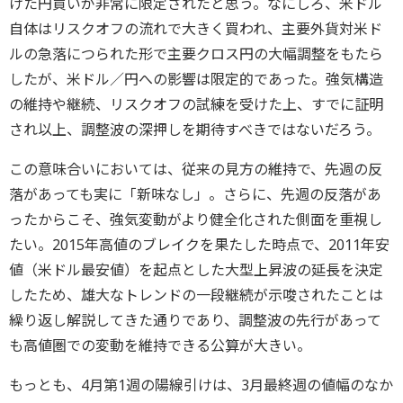
けた円買いが非常に限定されたと思う。なにしろ、米ドル
自体はリスクオフの流れで大きく買われ、主要外貨対米ド
ルの急落につられた形で主要クロス円の大幅調整をもたら
したが、米ドル／円への影響は限定的であった。強気構造
の維持や継続、リスクオフの試練を受けた上、すでに証明
され以上、調整波の深押しを期待すべきではないだろう。
この意味合いにおいては、従来の見方の維持で、先週の反
落があっても実に「新味なし」。さらに、先週の反落があ
ったからこそ、強気変動がより健全化された側面を重視し
たい。2015年高値のブレイクを果たした時点で、2011年安
値（米ドル最安値）を起点とした大型上昇波の延長を決定
したため、雄大なトレンドの一段継続が示唆されたことは
繰り返し解説してきた通りであり、調整波の先行があって
も高値圏での変動を維持できる公算が大きい。
もっとも、4月第1週の陽線引けは、3月最終週の値幅のなか