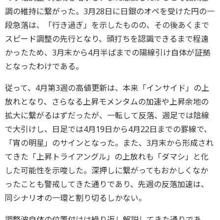
調の維持に繋がった。3月28日に日銀のオペを受けた円の一
段急落は、「行き過ぎ」を示したものの、その後あくまで
スピード調整の先行となり、頭打ちを認識できるまで程遠
かったため、3月末から4月半ばまでの陽線引け自体が証拠
となったわけである。
従って、4月第3週の高値更新は、本来「インサイド」の上
放れとなり、さらなる上昇モメンタムの加速や上昇余地の
拡大に繋がるはずだったが、一転して反落、週足では陰線
で大引けし、日足では4月19日から4月22日までの罫線で、
「宵の明星」のサインとなった。また、3月末から形成され
てきた「上昇トライアングル」の上放れも「ダマシ」と化
した可能性を示唆した。深押しに繋がってもおかしくなか
ったことも警戒してきた通りであり、先週の反落加速は、
同シナリオの一環と割り切るしかない。
調整波自体の位置付けは繰り返し解説してきた通りであ