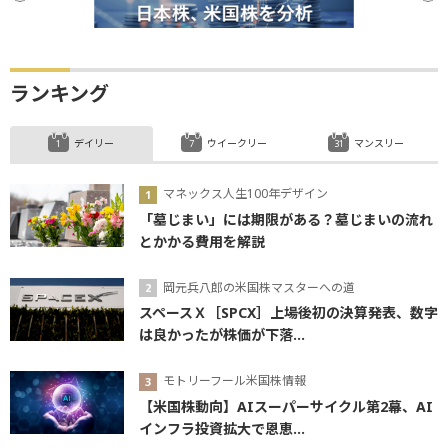
ランキング
デイリー
ウイークリー
マンスリー
マネックス人生100年デザイン
「墓じまい」には期限がある？墓じまいの流れ
とかかる費用を解説
岡元兵八郎の米国株マスターへの道
スペースＸ［SPCX］上場後初の決算発表、数字
は良かったが株価が下落...
モトリーフール米国株情報
【米国株動向】AIスーパーサイクル第2幕、AI
インフラ投資拡大で恩恵...