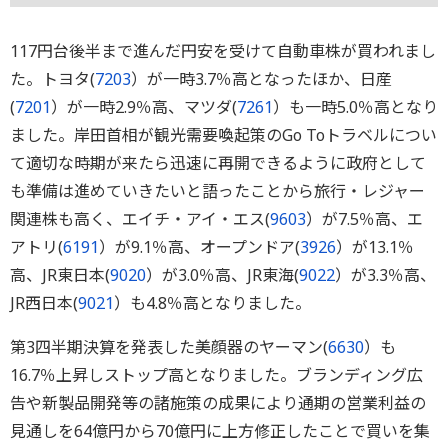
117円台後半まで進んだ円安を受けて自動車株が買われまし
た。トヨタ(
7203
）が一時3.7％高となったほか、日産
(
7201
）が一時2.9％高、マツダ(
7261
）も一時5.0％高となり
ました。岸田首相が観光需要喚起策のGo Toトラベルについ
て適切な時期が来たら迅速に再開できるように政府として
も準備は進めていきたいと語ったことから旅行・レジャー
関連株も高く、エイチ・アイ・エス(
9603
）が7.5％高、エ
アトリ(
6191
）が9.1％高、オープンドア(
3926
）が13.1％
高、JR東日本(
9020
）が3.0％高、JR東海(
9022
）が3.3％高、
JR西日本(
9021
）も4.8％高となりました。
第3四半期決算を発表した美顔器のヤーマン(
6630
）も
16.7％上昇しストップ高となりました。ブランディング広
告や新製品開発等の諸施策の成果により通期の営業利益の
見通しを64億円から70億円に上方修正したことで買いを集