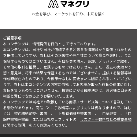
お金を学び、マーケットを知り、未来を描く
ご留意事項
本コンテンツは、情報提供を目的として行っております。
本コンテンツは、当社や当社が信頼できると考える情報源から提供されたもの
を提供していますが、当社はその正確性や完全性について意見を表明し、また
保証するものではございません。有価証券の購入、売却、デリバティブ取引、
その他の取引を推奨し、勧誘するものではありません。また、過去の実績や予
想・意見は、将来の結果を保証するものではございません。提供する情報等は
作成時現在のものであり、今後予告なしに変更または削除されることがござい
ます。当社は本コンテンツの内容に依拠してお客様が取った行動の結果に対し
責任を負うものではございません。投資にかかる最終決定は、お客様ご自身の
判断と責任でなさるようお願いいたします。
本コンテンツでは当社でお取扱している商品・サービス等について言及してい
る部分があります。商品ごとに手数料等およびリスクは異なりますので、詳し
くは「契約締結前交付書面」、「上場有価証券等書面」、「目論見書」、「目
論見書補完書面」または当社ウェブサイトの「
リスク・手数料などの重要事項
に関する説明
」をよくお読みください。