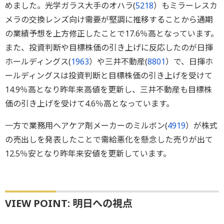
めました。光学ガラス大手のオハラ(
5218
）もミラーレスカ
メラの交換レンズ向け需要が堅調に推移することから通期
の業績予想を上方修正したことで17.6％高となっています。
また、投資判断や目標株価の引き上げに反応したのが日揮
ホールディングス(
1963
）や三井不動産(
8801
）で、日揮ホ
ールディングスは投資判断と目標株価の引き上げを受けて
14.9％高となり昨年来高値を更新し、三井不動産も目標株
価の引き上げを受けて4.6％高となっています。
一方で業務用ヘアケア剤メーカーのミルボン(
4919
）が株式
の売出しを発表したことで需給悪化を懸念した売りが出て
12.5％安となり昨年来安値を更新しています。
VIEW POINT: 明日への視点