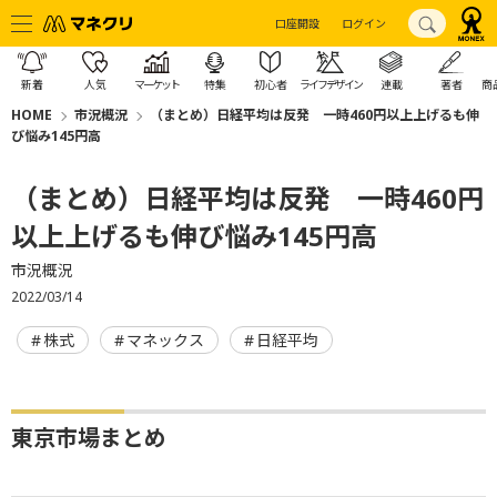
口座開設
ログイン
新着
人気
マーケット
特集
初心者
ライフデザイン
連載
著者
商
HOME
市況概況
（まとめ）日経平均は反発 一時460円以上上げるも伸
び悩み145円高
（まとめ）日経平均は反発 一時460円
以上上げるも伸び悩み145円高
市況概況
2022/03/14
株式
マネックス
日経平均
東京市場まとめ