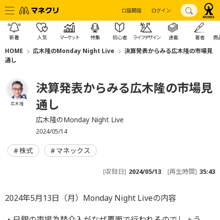
口座開設
ログイン
新着
人気
マーケット
特集
初心者
ライフデザイン
連載
著者
商
HOME
広木隆のMonday Night Live
決算発表からみる広木隆の市場見
通し
決算発表からみる広木隆の市場見
通し
広木 隆
広木隆のMonday Night Live
2024/05/14
株式
マネックス
[収録日]
2024/05/13
[再生時間]
35:43
2024年5月13日（月）Monday Night Liveの内容
・日銀の市場為替介入がなぜ覆面で行われるのでしょう