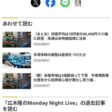
ｱﾝｹｰﾄ
あわせて読む
（まとめ）日経平均は76円安の65,606円で小幅
に続落 来週は米物価指標に注目
2026/08/07
半導体株の調整は底値をつけたか
2026/08/07
（朝）米国市場は3指数揃って下落 中東情勢悪
化懸念から投資家心理が悪化し売り優...
2026/08/07
「広木隆のMonday Night Live」の過去記事
を読む