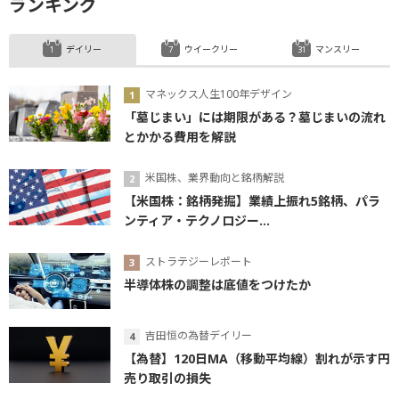
ランキング
デイリー
ウイークリー
マンスリー
マネックス人生100年デザイン
「墓じまい」には期限がある？墓じまいの流れ
とかかる費用を解説
米国株、業界動向と銘柄解説
【米国株：銘柄発掘】業績上振れ5銘柄、パラ
ンティア・テクノロジー...
ストラテジーレポート
半導体株の調整は底値をつけたか
吉田恒の為替デイリー
【為替】120日MA（移動平均線）割れが示す円
売り取引の損失