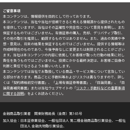
ご留意事項
本コンテンツは、情報提供を目的として行っております。
本コンテンツは、当社や当社が信頼できると考える情報源から提供されたもの
を提供していますが、当社はその正確性や完全性について意見を表明し、また
保証するものではございません。有価証券の購入、売却、デリバティブ取引、
その他の取引を推奨し、勧誘するものではありません。また、過去の実績や予
想・意見は、将来の結果を保証するものではございません。提供する情報等は
作成時現在のものであり、今後予告なしに変更または削除されることがござい
ます。当社は本コンテンツの内容に依拠してお客様が取った行動の結果に対し
責任を負うものではございません。投資にかかる最終決定は、お客様ご自身の
判断と責任でなさるようお願いいたします。
本コンテンツでは当社でお取扱している商品・サービス等について言及してい
る部分があります。商品ごとに手数料等およびリスクは異なりますので、詳し
くは「契約締結前交付書面」、「上場有価証券等書面」、「目論見書」、「目
論見書補完書面」または当社ウェブサイトの「
リスク・手数料などの重要事項
に関する説明
」をよくお読みください。
金融商品取引業者 関東財務局長（金商）第165号
日本証券業協会、一般社団法人 第二種金融商品取引業協会、一般社
団法人 金融先物取引業協会、