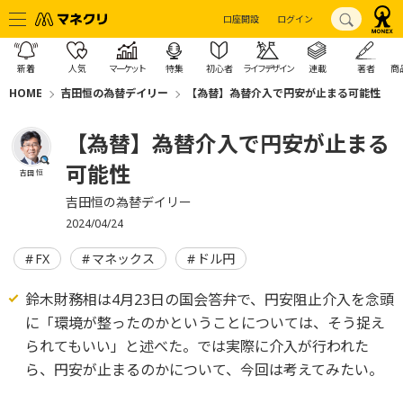
口座開設
ログイン
新着
人気
マーケット
特集
初心者
ライフデザイン
連載
著者
商
HOME
吉田恒の為替デイリー
【為替】為替介入で円安が止まる可能性
【為替】為替介入で円安が止まる
可能性
吉田 恒
吉田恒の為替デイリー
2024/04/24
FX
マネックス
ドル円
鈴木財務相は4月23日の国会答弁で、円安阻止介入を念頭
に「環境が整ったのかということについては、そう捉え
られてもいい」と述べた。では実際に介入が行われた
ら、円安が止まるのかについて、今回は考えてみたい。