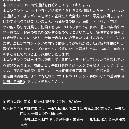
本コンテンツは、情報提供を目的として行っております。
本コンテンツは、当社や当社が信頼できると考える情報源から提供されたもの
を提供していますが、当社はその正確性や完全性について意見を表明し、また
保証するものではございません。有価証券の購入、売却、デリバティブ取引、
その他の取引を推奨し、勧誘するものではありません。また、過去の実績や予
想・意見は、将来の結果を保証するものではございません。提供する情報等は
作成時現在のものであり、今後予告なしに変更または削除されることがござい
ます。当社は本コンテンツの内容に依拠してお客様が取った行動の結果に対し
責任を負うものではございません。投資にかかる最終決定は、お客様ご自身の
判断と責任でなさるようお願いいたします。
本コンテンツでは当社でお取扱している商品・サービス等について言及してい
る部分があります。商品ごとに手数料等およびリスクは異なりますので、詳し
くは「契約締結前交付書面」、「上場有価証券等書面」、「目論見書」、「目
論見書補完書面」または当社ウェブサイトの「
リスク・手数料などの重要事項
に関する説明
」をよくお読みください。
金融商品取引業者 関東財務局長（金商）第165号
日本証券業協会、一般社団法人 第二種金融商品取引業協会、一般社
団法人 金融先物取引業協会、
一般社団法人 日本暗号資産等取引業協会、一般社団法人 資産運用業
協会