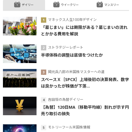
デイリー
ウイークリー
マンスリー
マネックス人生100年デザイン
「墓じまい」には期限がある？墓じまいの流れ
とかかる費用を解説
ストラテジーレポート
半導体株の調整は底値をつけたか
岡元兵八郎の米国株マスターへの道
スペースＸ［SPCX］上場後初の決算発表、数字
は良かったが株価が下落...
吉田恒の為替デイリー
【為替】120日MA（移動平均線）割れが示す円
売り取引の損失
モトリーフール米国株情報