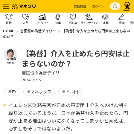
口座開設
ログイン
新着
人気
マーケット
特集
初心者
ライフデザイン
連載
著者
商
HOME
吉田恒の為替デイリー
【為替】介入を止めたら円安は止まらない
のか？
【為替】介入を止めたら円安は止
まらないのか？
吉田 恒
吉田恒の為替デイリー
2024/05/15
FX
マネックス
ドル円
イエレン米財務長官が日本の円安阻止介入へのけん制を
繰り返しているようだ。日本が為替介入を止めたら、円
安が止まる理由はついになくなってしまうかと言えば、
必ずしもそうではないようだ。