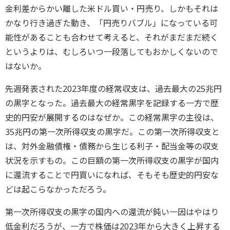
金利差からかい離した米ドル買い・円売り、しかもそれは
かなり行き過ぎた動き、「円売りバブル」になっている可
能性があることも合わせて考えると、それがまだまだ続く
というよりは、むしろいつ一段落してもおかしくないので
はないか。
先週発表された2023年度の経常収支は、過去最大の25兆円
の黒字となった。過去最大の経常黒字を記録する一方で歴
史的円安が展開するのはなぜか。この経常黒字の主役は、
35兆円の第一次所得収支の黒字だ。この第一次所得収支と
は、対外金融債権・債務から生じる利子・配当金等の収支
状況を示すもの。この巨額の第一次所得収支の黒字が国内
に還流することで円買いになれば、そもそも歴史的円安な
どは起こらなかっただろう。
第一次所得収支の黒字の国内への還流が鈍い一因はやはり
低金利だろうが、一方で株価は2023年から大きく上昇する