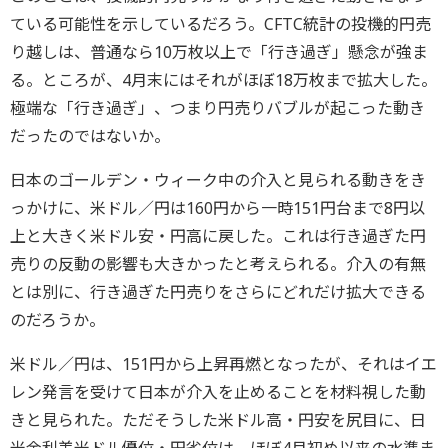
ている可能性を示しているだろう。CFTC統計の投機的円売
り越しは、普通なら10万枚以上で「行き過ぎ」懸念が強ま
る。ところが、4月末にはそれがほぼ18万枚まで拡大した。
極端な「行き過ぎ」、つまり円売りバブルが起こった動き
だったのではないか。
日本のゴールデン・ウィーク中の介入と見られる動きをき
っかけに、米ドル／円は160円から一時151円台まで8円以
上と大きく米ドル安・円高に戻した。これは行き過ぎた円
売りの反動の影響も大きかったと考えられる。介入の有無
とは別に、行き過ぎた円売りをさらにどれだけ拡大できる
のだろうか。
米ドル／円は、151円から上昇再燃となったが、それはイエ
レン発言を受けて日本が介入を止めることを材料視した動
きと見られた。ただそうした米ドル高・円安を尻目に、日
米金利差米ドル優位・円劣位は、ほぼ4月初め以来の水準ま