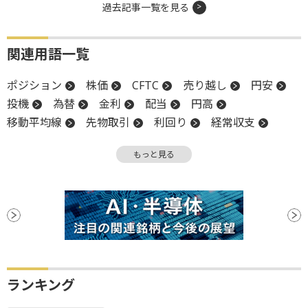
過去記事一覧を見る
関連用語一覧
ポジション
株価
CFTC
売り越し
円安
投機
為替
金利
配当
円高
移動平均線
先物取引
利回り
経常収支
材料
もっと見る
ランキング