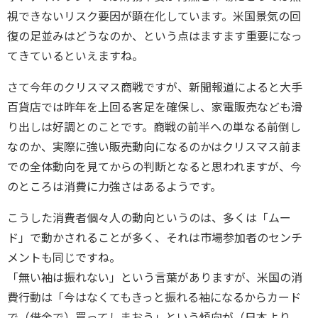
視できないリスク要因が顕在化しています。米国景気の回
復の足並みはどうなのか、という点はますます重要になっ
てきているといえますね。
さて今年のクリスマス商戦ですが、新聞報道によると大手
百貨店では昨年を上回る客足を確保し、家電販売なども滑
り出しは好調とのことです。商戦の前半への単なる前倒し
なのか、実際に強い販売動向になるのかはクリスマス前ま
での全体動向を見てからの判断となると思われますが、今
のところは消費に力強さはあるようです。
こうした消費者個々人の動向というのは、多くは「ムー
ド」で動かされることが多く、それは市場参加者のセンチ
メントも同じですね。
「無い袖は振れない」という言葉がありますが、米国の消
費行動は「今はなくてもきっと振れる袖になるからカード
で（借金で）買ってしまおう」という傾向が（日本より