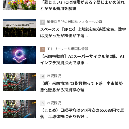
「墓じまい」には期限がある？墓じまいの流れ
とかかる費用を解説
岡元兵八郎の米国株マスターへの道
スペースＸ［SPCX］上場後初の決算発表、数字
は良かったが株価が下落...
モトリーフール米国株情報
【米国株動向】AIスーパーサイクル第2幕、AI
インフラ投資拡大で恩恵...
市況概況
（朝）米国市場は3指数揃って下落 中東情勢
悪化懸念から投資家心理...
市況概況
（まとめ）日経平均は617円安の65,683円で反
落 半導体株に売りも好...