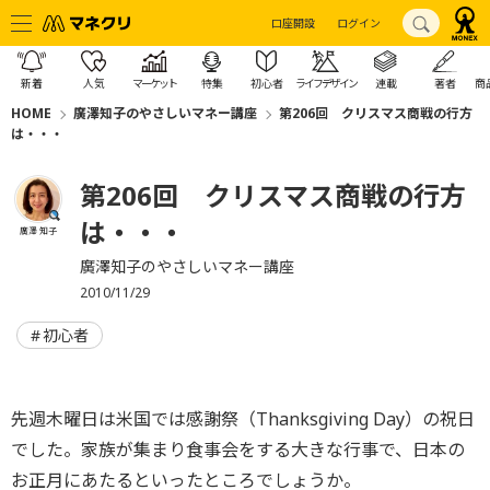
口座開設
ログイン
新着
人気
マーケット
特集
初心者
ライフデザイン
連載
著者
商
HOME
廣澤知子のやさしいマネー講座
第206回 クリスマス商戦の行方
は・・・
第206回 クリスマス商戦の行方
は・・・
廣澤 知子
廣澤知子のやさしいマネー講座
2010/11/29
初心者
先週木曜日は米国では感謝祭（Thanksgiving Day）の祝日
でした。家族が集まり食事会をする大きな行事で、日本の
お正月にあたるといったところでしょうか。