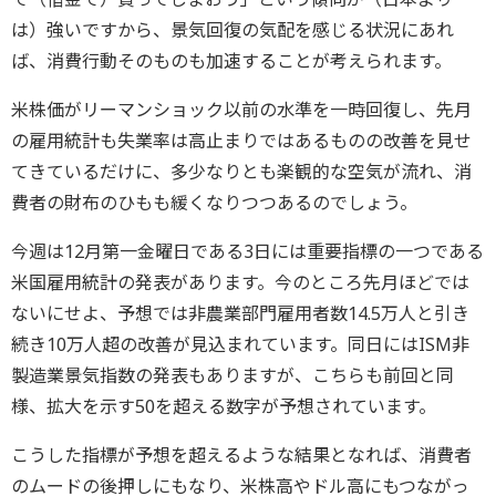
は）強いですから、景気回復の気配を感じる状況にあれ
ば、消費行動そのものも加速することが考えられます。
米株価がリーマンショック以前の水準を一時回復し、先月
の雇用統計も失業率は高止まりではあるものの改善を見せ
てきているだけに、多少なりとも楽観的な空気が流れ、消
費者の財布のひもも緩くなりつつあるのでしょう。
今週は12月第一金曜日である3日には重要指標の一つである
米国雇用統計の発表があります。今のところ先月ほどでは
ないにせよ、予想では非農業部門雇用者数14.5万人と引き
続き10万人超の改善が見込まれています。同日にはISM非
製造業景気指数の発表もありますが、こちらも前回と同
様、拡大を示す50を超える数字が予想されています。
こうした指標が予想を超えるような結果となれば、消費者
のムードの後押しにもなり、米株高やドル高にもつながっ