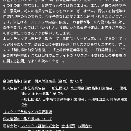
その他の取引を推奨し、勧誘するものではありません。また、過去の実績や予
想・意見は、将来の結果を保証するものではございません。提供する情報等は
作成時現在のものであり、今後予告なしに変更または削除されることがござい
ます。当社は本コンテンツの内容に依拠してお客様が取った行動の結果に対し
責任を負うものではございません。投資にかかる最終決定は、お客様ご自身の
判断と責任でなさるようお願いいたします。
本コンテンツでは当社でお取扱している商品・サービス等について言及してい
る部分があります。商品ごとに手数料等およびリスクは異なりますので、詳し
くは「契約締結前交付書面」、「上場有価証券等書面」、「目論見書」、「目
論見書補完書面」または当社ウェブサイトの「
リスク・手数料などの重要事項
に関する説明
」をよくお読みください。
金融商品取引業者 関東財務局長（金商）第165号
日本証券業協会、一般社団法人 第二種金融商品取引業協会、一般社
団法人 金融先物取引業協会、
一般社団法人 日本暗号資産等取引業協会、一般社団法人 資産運用業
協会
リスク・手数料などの重要事項
個人情報のお取り扱いについて
マネックス証券株式会社
会社概要
お問合せ