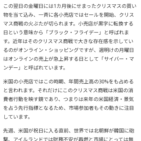
この翌日の金曜日には1カ月後にせまったクリスマスの買い
物を当て込み、一斉に各小売店ではセールを開始、クリス
マス商戦の火ぶたが切られます。小売店が黒字に転換する
日という意味から「ブラック・フライデー」と呼ばれま
す。近年はそのクリスマス商戦で大きな存在感を示してい
るのがオンライン・ショッピングですが、週明けの月曜日
はオンラインの売上が急上昇する日として「サイバー・マ
ンデー」と呼ばれています。
米国の小売店ではこの時期、年間売上高の30%をも占める
と言われます。それだけにこのクリスマス商戦は米国の消
費者行動を映す鏡であり、つまりは来年の米国経済・景気
を占う先行指標となるため、市場参加者もその動きに注目
しています。
先週、米国が祝日に入る直前、世界では北朝鮮が韓国に砲
撃、アイルランドでは財務不安が再燃と市場にとっては無