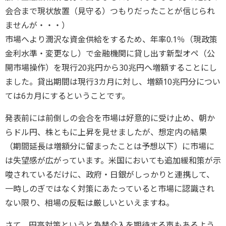
会合まで現状放置（見守る）つもりだったことが信じられ
ませんが・・・）
市場へより潤沢な資金供給をするため、年率0.1％（現政策
金利水準・変更なし）で金融機関に貸し出す新型オペ（公
開市場操作）を現行20兆円から30兆円へ増額することにし
ました。貸出期間は現行3カ月に対し、増額10兆円分につい
ては6カ月にするということです。
発表前には前倒しの会合を市場は好意的に受け止め、朝か
らドル円、株ともに上昇を見せましたが、想定内の結果
（期間延長は増額分に留まったことは予想以下）に市場に
は失望感が広がっています。米国においても追加緩和策が示
唆されているだけに、政府・日銀がしっかりと連携して、
一時しのぎではなく対策にあたっていると市場に認識され
ない限り、相場の反転は厳しいといえますね。
さて、円高対策というと為替介入を期待する声もあるよう