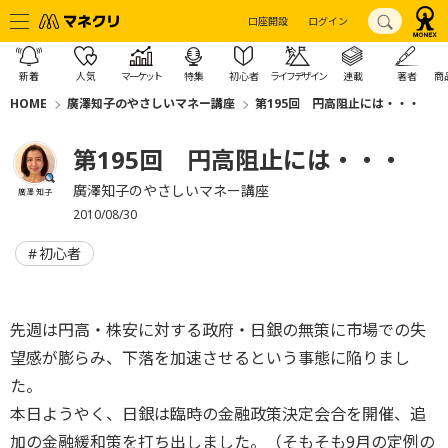
口座開設
ログイン
新着
人気
マーケット
特集
初心者
ライフデザイン
連載
著者
商
HOME
廣澤知子のやさしいマネー講座
第195回 円高阻止には・・・
第195回 円高阻止には・・・
廣澤知子のやさしいマネー講座
廣澤 知子
2010/08/30
初心者
先週は円高・株安に対する政府・日銀の無策に市場での失
望感が膨らみ、下落を加速させるという事態に陥りまし
た。
本日ようやく、日銀は臨時の金融政策決定会合を開催、追
加の金融緩和策を打ち出しました。（そもそも9月の定例の