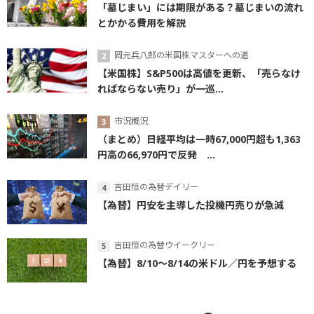
「墓じまい」には期限がある？墓じまいの流れ
とかかる費用を解説
岡元兵八郎の米国株マスターへの道
【米国株】S&P500は高値を更新、「売らなけ
ればならない売り」が一巡...
市況概況
（まとめ）日経平均は一時67,000円超も1,363
円高の66,970円で反発 ...
吉田恒の為替デイリー
【為替】円安を主導した投機円売りが急減
吉田恒の為替ウイークリー
【為替】8/10～8/14の米ドル／円を予想する