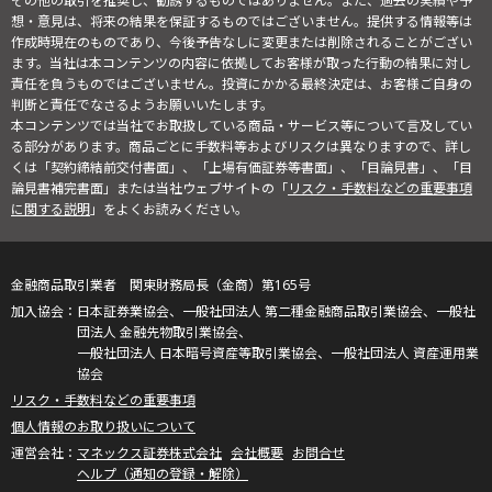
その他の取引を推奨し、勧誘するものではありません。また、過去の実績や予
想・意見は、将来の結果を保証するものではございません。提供する情報等は
作成時現在のものであり、今後予告なしに変更または削除されることがござい
ます。当社は本コンテンツの内容に依拠してお客様が取った行動の結果に対し
責任を負うものではございません。投資にかかる最終決定は、お客様ご自身の
判断と責任でなさるようお願いいたします。
本コンテンツでは当社でお取扱している商品・サービス等について言及してい
る部分があります。商品ごとに手数料等およびリスクは異なりますので、詳し
くは「契約締結前交付書面」、「上場有価証券等書面」、「目論見書」、「目
論見書補完書面」または当社ウェブサイトの「
リスク・手数料などの重要事項
に関する説明
」をよくお読みください。
金融商品取引業者 関東財務局長（金商）第165号
日本証券業協会、一般社団法人 第二種金融商品取引業協会、一般社
団法人 金融先物取引業協会、
一般社団法人 日本暗号資産等取引業協会、一般社団法人 資産運用業
協会
リスク・手数料などの重要事項
個人情報のお取り扱いについて
マネックス証券株式会社
会社概要
お問合せ
ヘルプ（通知の登録・解除）