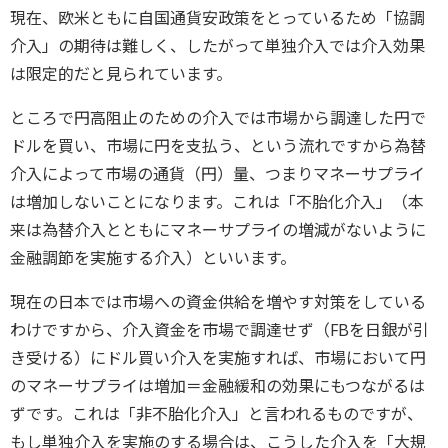
現在、欧米ともに自国通貨安政策をとっているため「協調
介入」の期待は難しく、したがって単独介入では介入効果
は限定的だと見られています。
ところで円高阻止のための介入では市場から調達した円で
ドルを買い、市場に円を支払う、という流れですから為替
介入によって市場の通貨（円）量、つまりマネーサプライ
は増加しないことになります。これは「不胎化介入」（本
来は為替介入とともにマネーサプライの増減がないように
金融調節を実施する介入）といいます。
現在の日本では市場への資金供給を増やす対策をしている
わけですから、介入資金を市場で調達せず（FBを日銀が引
き受ける）にドル買い介入を実施すれば、市場において円
のマネーサプライは増加＝金融緩和の効果にもつながるは
ずです。これは「非不胎化介入」と言われるものですが、
もし単独介入を実施のする場合は、こうした介入を「大規