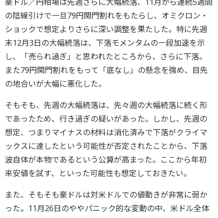
豪ドル／円相場は先週さらに大幅続落、11月から連続5週間
の陰線引けで一旦79円関門割れをもたらし、オミクロン・
ショックで想定よりさらに深い調整を果たした。特に先週
末12月3日の大幅続落は、下落モメンタムの一段加速を示
し、「売られ過ぎ」と思われたところから、さらに下落。
また79円関門割れをもって「底なし」の懸念を強め、目先
の地合いが大幅に悪化した。
そもそも、先週の大幅続落は、先々週の大幅続落に続く形
であったため、行き過ぎの疑いがあった。しかし、先週の
想定、つまりマイナスの材料は消化済みで下落がクライマ
ックスに達したという可能性が否定されたことから、下落
波自体が本物であるという公算が高まった。ここから年初
来安値を試す、といった可能性も想定しておきたい。
また、そもそも豪ドルは対米ドルでの値動きが非常に弱か
った。11月26日のややパニック的な変動の中、米ドル全体