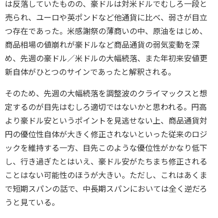
は反落していたものの、豪ドルは対米ドルでむしろ一段と
売られ、ユーロや英ポンドなど他通貨に比べ、弱さが目立
つ存在であった。米感謝祭の薄商いの中、原油をはじめ、
商品相場の値崩れが豪ドルなど商品通貨の弱気変動を深
め、先週の豪ドル／米ドルの大幅続落、また年初来安値更
新自体がひとつのサインであったと解釈される。
そのため、先週の大幅続落を調整波のクライマックスと想
定するのが目先はむしろ適切ではないかと思われる。円高
より豪ドル安というポイントを見逃せない上、商品通貨対
円の優位性自体が大きく修正されないといった従来のロジ
ックを維持する一方、目先このような優位性がかなり低下
し、行き過ぎたとはいえ、豪ドル安がたちまち修正される
ことはない可能性のほうが大きい。ただし、これはあくま
で短期スパンの話で、中長期スパンにおいては全く逆だろ
うと見ている。