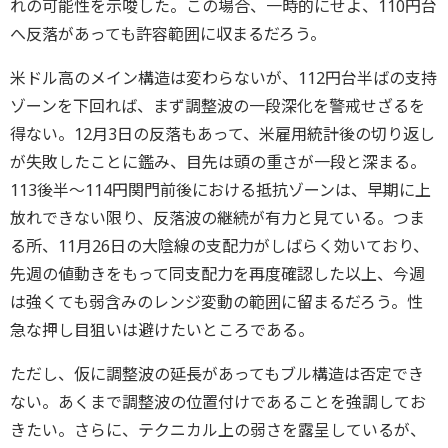
れの可能性を示唆した。この場合、一時的にせよ、110円台
へ反落があっても許容範囲に収まるだろう。
米ドル高のメイン構造は変わらないが、112円台半ばの支持
ゾーンを下回れば、まず調整波の一段深化を警戒せざるを
得ない。12月3日の反落もあって、米雇用統計後の切り返し
が失敗したことに鑑み、目先は頭の重さが一段と深まる。
113後半～114円関門前後における抵抗ゾーンは、早期に上
放れできない限り、反落波の継続が有力と見ている。つま
る所、11月26日の大陰線の支配力がしばらく効いており、
先週の値動きをもって同支配力を再度確認した以上、今週
は強くても弱含みのレンジ変動の範囲に留まるだろう。性
急な押し目狙いは避けたいところである。
ただし、仮に調整波の延長があってもブル構造は否定でき
ない。あくまで調整波の位置付けであることを強調してお
きたい。さらに、テクニカル上の弱さを露呈しているが、