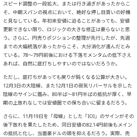
スピード調整の一段拡大、または行き過ぎがあったからこ
そ、中期スパンの視点において、絶好な押し目買いの好機
と見なしている。年初来安値に迫ることがあっても、安値
更新できない限り、ロジックの大きな修正は要らないと思
う。さらに、円売りポジションの整理が先行したが、先週
までの大幅続落があったからこそ、大分消化が進んだとみ
ている。78～79円前後における下落モメンタムの低下さえ
あれば、自然に底打ちしやすいのではないだろうか。
ただし、底打ちがあっても戻りが鈍くなる公算が大きい。
12月3日の大陰線、また12月1日の弱気リバーサルを示した
陰線のサインに鑑み、80半ば～81円半ばの抵抗が厚く、早
期の上放れなしでは安値圏での保ち合いに留まるだろう。
さらに、11月19日を「母線」とした「IOI」のサインがその
後下放れを果たしたため、同日安値の82.14円前後もメイン
の抵抗と化し、当面豪ドルの頭を抑えるだろう。実際、売