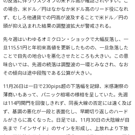
の反落に伴うリスクオフの米ドル高が確認されやすい。こ
の場合、米ドル／円はなかなか米ドル高のリード役になれ
ず、むしろ他通貨での円高が波及することで米ドル／円の
頭が抑え込まれた結果の調整波拡大が警戒される。
先々週はいわゆるオミクロン・ショックで大幅反落し、一
旦115.51円と年初来高値を更新したものの、一旦急落した
ことで目先の地合いを悪化させたところも大きい。この意
味合いでは、先週の続落は調整波の一環とみなされ、なお
その傾向は途中段階である公算が大きい。
11月26日は一日で230pips超の下落幅を記録、米感謝祭の
薄商いもあって、パニック相場の様相を呈していた。先週
は114円関門を回復しきれず、同長大線の否定には遠く及ば
ず、基調の悪化が一段と表面化し、早期切り返しのハード
ルがさらに高くなった。日足では、11月30日の大陰線が目
先まで「インサイド」のサインを形成し、上放れより下放