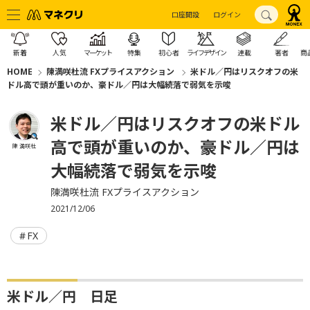
口座開設
ログイン
新着
人気
マーケット
特集
初心者
ライフデザイン
連載
著者
商
HOME
陳満咲杜流 FXプライスアクション
米ドル／円はリスクオフの米
ドル高で頭が重いのか、豪ドル／円は大幅続落で弱気を示唆
米ドル／円はリスクオフの米ドル
高で頭が重いのか、豪ドル／円は
陳 満咲杜
大幅続落で弱気を示唆
陳満咲杜流 FXプライスアクション
2021/12/06
FX
米ドル／円 日足