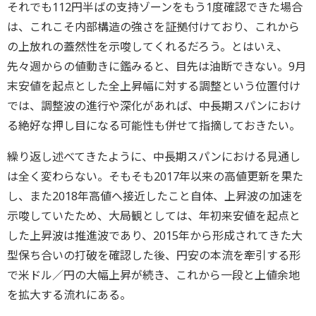
それでも112円半ばの支持ゾーンをもう1度確認できた場合
は、これこそ内部構造の強さを証拠付けており、これから
の上放れの蓋然性を示唆してくれるだろう。とはいえ、
先々週からの値動きに鑑みると、目先は油断できない。9月
末安値を起点とした全上昇幅に対する調整という位置付け
では、調整波の進行や深化があれば、中長期スパンにおけ
る絶好な押し目になる可能性も併せて指摘しておきたい。
繰り返し述べてきたように、中長期スパンにおける見通し
は全く変わらない。そもそも2017年以来の高値更新を果た
し、また2018年高値へ接近したこと自体、上昇波の加速を
示唆していたため、大局観としては、年初来安値を起点と
した上昇波は推進波であり、2015年から形成されてきた大
型保ち合いの打破を確認した後、円安の本流を牽引する形
で米ドル／円の大幅上昇が続き、これから一段と上値余地
を拡大する流れにある。