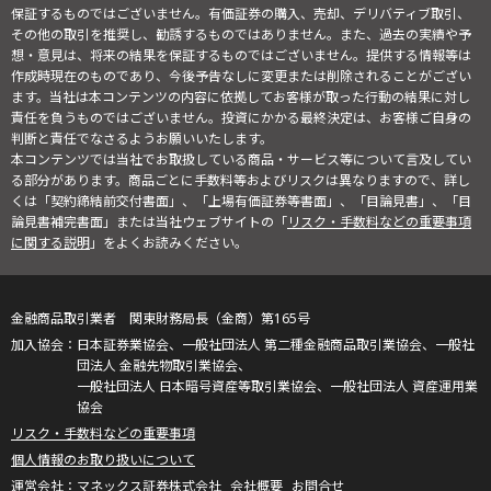
保証するものではございません。有価証券の購入、売却、デリバティブ取引、
その他の取引を推奨し、勧誘するものではありません。また、過去の実績や予
想・意見は、将来の結果を保証するものではございません。提供する情報等は
作成時現在のものであり、今後予告なしに変更または削除されることがござい
ます。当社は本コンテンツの内容に依拠してお客様が取った行動の結果に対し
責任を負うものではございません。投資にかかる最終決定は、お客様ご自身の
判断と責任でなさるようお願いいたします。
本コンテンツでは当社でお取扱している商品・サービス等について言及してい
る部分があります。商品ごとに手数料等およびリスクは異なりますので、詳し
くは「契約締結前交付書面」、「上場有価証券等書面」、「目論見書」、「目
論見書補完書面」または当社ウェブサイトの「
リスク・手数料などの重要事項
に関する説明
」をよくお読みください。
金融商品取引業者 関東財務局長（金商）第165号
日本証券業協会、一般社団法人 第二種金融商品取引業協会、一般社
団法人 金融先物取引業協会、
一般社団法人 日本暗号資産等取引業協会、一般社団法人 資産運用業
協会
リスク・手数料などの重要事項
個人情報のお取り扱いについて
マネックス証券株式会社
会社概要
お問合せ