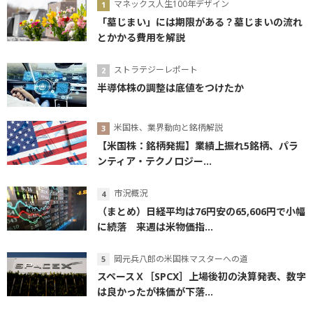
マネックス人生100年デザイン
「墓じまい」には期限がある？墓じまいの流れ
とかかる費用を解説
ストラテジーレポート
半導体株の調整は底値をつけたか
米国株、業界動向と銘柄解説
【米国株：銘柄発掘】業績上振れ5銘柄、パラ
ンティア・テクノロジー...
市況概況
（まとめ）日経平均は76円安の65,606円で小幅
に続落 来週は米物価指...
岡元兵八郎の米国株マスターへの道
スペースＸ［SPCX］上場後初の決算発表、数字
は良かったが株価が下落...