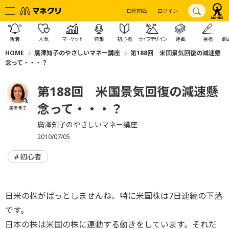
口座開設
ログイン
新着
人気
マーケット
特集
初心者
ライフデザイン
連載
著者
商
HOME
廣澤知子のやさしいマネー講座
第188回 米国景気回復の減速懸
念って・・・？
第188回 米国景気回復の減速懸
念って・・・？
廣澤 知子
廣澤知子のやさしいマネー講座
2010/07/05
初心者
日米の株がぱっとしませんね。特に米国株は7日連続の下落
です。
日本の株は米国の株に連動する動きをしています。それだ