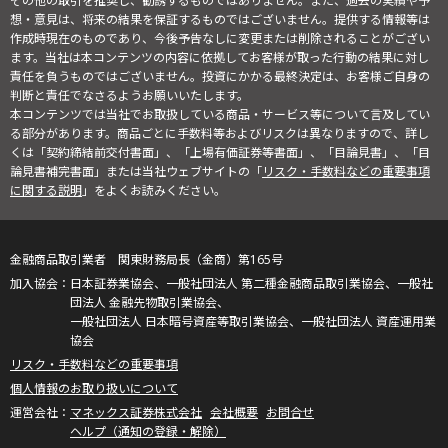
その他の取引を推奨し、勧誘するものではありません。また、過去の実績や予
想・意見は、将来の結果を保証するものではございません。提供する情報等は
作成時現在のものであり、今後予告なしに変更または削除されることがござい
ます。当社は本コンテンツの内容に依拠してお客様が取った行動の結果に対し
責任を負うものではございません。投資にかかる最終決定は、お客様ご自身の
判断と責任でなさるようお願いいたします。
本コンテンツでは当社でお取扱している商品・サービス等について言及してい
る部分があります。商品ごとに手数料等およびリスクは異なりますので、詳し
くは「契約締結前交付書面」、「上場有価証券等書面」、「目論見書」、「目
論見書補完書面」または当社ウェブサイトの「
リスク・手数料などの重要事項
に関する説明
」をよくお読みください。
金融商品取引業者 関東財務局長（金商）第165号
日本証券業協会、一般社団法人 第二種金融商品取引業協会、一般社
団法人 金融先物取引業協会、
一般社団法人 日本暗号資産等取引業協会、一般社団法人 資産運用業
協会
リスク・手数料などの重要事項
個人情報のお取り扱いについて
マネックス証券株式会社
会社概要
お問合せ
ヘルプ（通知の登録・解除）