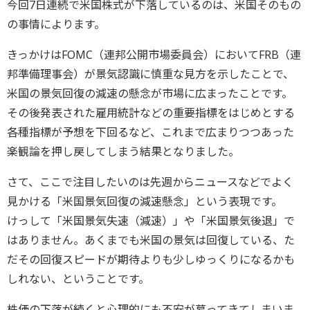
今回7日連続で米国株式が下落しているのは、米国そのもの
の事情によります。
きっかけはFOMC（連邦公開市場委員会）においてFRB（連
邦準備理事会）が景気認識に慎重な見方を示したことで、
米国の景気回復の減速の懸念が市場に広まったことです。
その後発表された雇用統計などの重要指標をはじめとする
各種指標が予想を下回るなど、これまで広まりつつあった
楽観論を押し戻してしまう結果となりました。
さて、ここで注目したいのは先週からニュースなどでよく
見かける「米国景気回復の減速懸念」という表現です。
けっして「米国景気失速（減速）」や「米国景気後退」で
はありません。あくまでも米国の景気は回復している、た
だその回復スピードが期待よりも少しゆっくりになるかも
しれない、ということです。
株価の下落が続くと心理的にも不安が募ってきてしまいま