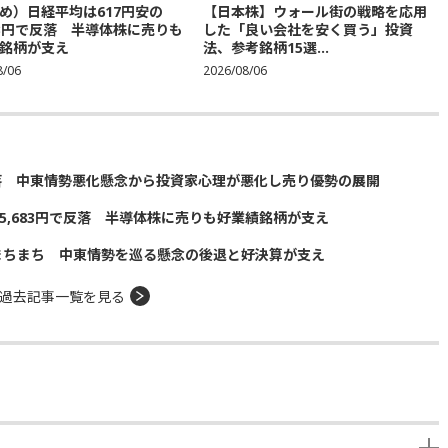
め）日経平均は617円安の
【日本株】ウォール街の戦略を応用
683円で反落 半導体株に売りも
した「良い会社を安く買う」投資
銘柄が支え
法、参考銘柄15選...
8/06
2026/08/06
落 中東情勢悪化懸念から投資家心理が悪化し売り優勢の展開
5,683円で反落 半導体株に売りも好業績銘柄が支え
まちまち 中東情勢を巡る懸念の後退と好決算が支え
過去記事一覧を見る