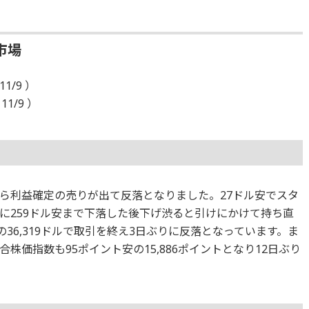
市場
1/9 ）
11/9 ）
ら利益確定の売りが出て反落となりました。27ドル安でスタ
に259ドル安まで下落した後下げ渋ると引けにかけて持ち直
36,319ドルで取引を終え3日ぶりに反落となっています。ま
株価指数も95ポイント安の15,886ポイントとなり12日ぶり