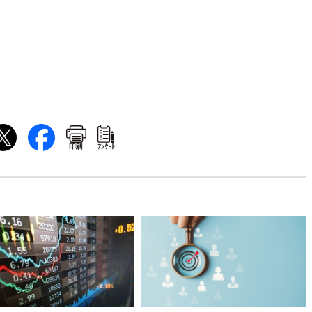
印刷
ｱﾝｹｰﾄ