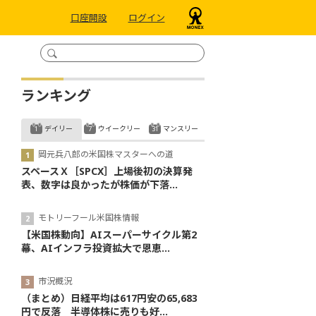
口座開設
ログイン
ランキング
デイリー
ウイークリー
マンスリー
岡元兵八郎の米国株マスターへの道
スペースＸ［SPCX］上場後初の決算発
表、数字は良かったが株価が下落...
モトリーフール米国株情報
【米国株動向】AIスーパーサイクル第2
幕、AIインフラ投資拡大で恩恵...
市況概況
（まとめ）日経平均は617円安の65,683
円で反落 半導体株に売りも好...