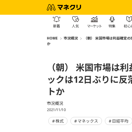
新着
人気
マーケット
特集
初心
HOME
市況概況
（朝） 米国市場は利益確定の
か
（朝） 米国市場は
ックは12日ぶりに
トか
市況概況
2021/11/10
株式
マネックス
日経平均