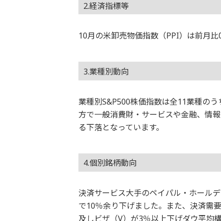
2.経済指標等
10月の米卸売物価指数（PPI）は前月比
3.業種別動向
業種別S&P500株価指数は全11業種
方で一般消費財・サービスや金融、情報
る下落となっています。
4.個別銘柄動向
決済サービス大手のペイパル・ホールデ
で10％余り下げました。また、決済需
及しビザ（V）が3％以上下げダウ平均