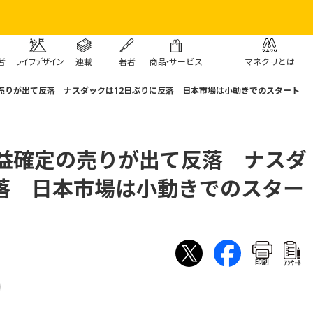
者
ライフデザイン
連載
著者
商
品・
サービス
マネクリとは
売りが出て反落 ナスダックは12日ぶりに反落 日本市場は小動きでのスタート
利益確定の売りが出て反落 ナスダ
反落 日本市場は小動きでのスター
印刷
ｱﾝｹｰﾄ