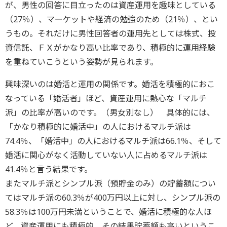
が、男性の回答に目立ったのは資産運用を趣味としている
（27％）、マーケットや経済の勉強のため（21％）、とい
うもの。それだけに男性回答者の運用先としては株式、投
資信託、ＦＸがかなり高い比率であり、積極的に運用経験
を重ねていこうという姿勢が見られます。
興味深いのは婚活と運用の関係です。婚活を積極的におこ
なっている「婚活者」ほど、資産運用に熱心な「マルチ
派」の比率が高いのです。（男女別なし） 具体的には、
「かなり積極的に婚活中」の人におけるマルチ派は
74.4％、「婚活中」の人におけるマルチ派は66.1％、そして
婚活に関心がなく活動していない人に占めるマルチ派は
41.4％と言う結果です。
またマルチ派とシンプル派（預貯金のみ）の貯蓄額につい
てはマルチ派の60.3％が400万円以上に対し、シンプル派の
58.3％は100万円未満ということで、婚活に積極的な人ほ
ど、資産運用にも積極的、その結果貯蓄額も高いというこ