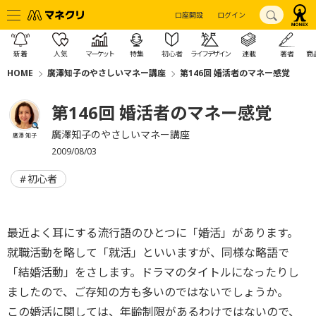
口座開設
ログイン
新着
人気
マーケット
特集
初心者
ライフデザイン
連載
著者
商
HOME
廣澤知子のやさしいマネー講座
第146回 婚活者のマネー感覚
第146回 婚活者のマネー感覚
廣澤知子のやさしいマネー講座
廣澤 知子
2009/08/03
初心者
最近よく耳にする流行語のひとつに「婚活」があります。
就職活動を略して「就活」といいますが、同様な略語で
「結婚活動」をさします。ドラマのタイトルになったりし
ましたので、ご存知の方も多いのではないでしょうか。
この婚活に関しては、年齢制限があるわけではないので、