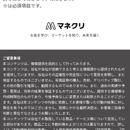
※は必須項目です。
お金を学び、マーケットを知り、未来を描く
ご留意事項
本コンテンツは、情報提供を目的として行っております。
本コンテンツは、当社や当社が信頼できると考える情報源から提供されたもの
を提供していますが、当社はその正確性や完全性について意見を表明し、また
保証するものではございません。有価証券の購入、売却、デリバティブ取引、
その他の取引を推奨し、勧誘するものではありません。また、過去の実績や予
想・意見は、将来の結果を保証するものではございません。提供する情報等は
作成時現在のものであり、今後予告なしに変更または削除されることがござい
ます。当社は本コンテンツの内容に依拠してお客様が取った行動の結果に対し
責任を負うものではございません。投資にかかる最終決定は、お客様ご自身の
判断と責任でなさるようお願いいたします。
本コンテンツでは当社でお取扱している商品・サービス等について言及してい
る部分があります。商品ごとに手数料等およびリスクは異なりますので、詳し
くは「契約締結前交付書面」、「上場有価証券等書面」、「目論見書」、「目