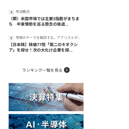
市況概況
（朝）米国市場では主要3指数がまちま
ち 中東情勢を巡る懸念の後退...
市場のテーマを再訪する。アナリストが読み解くテーマの本質
【日本株】株価77倍「第二のキオクシ
ア」を探せ！次の大化け企業を探...
ランキング一覧を見る