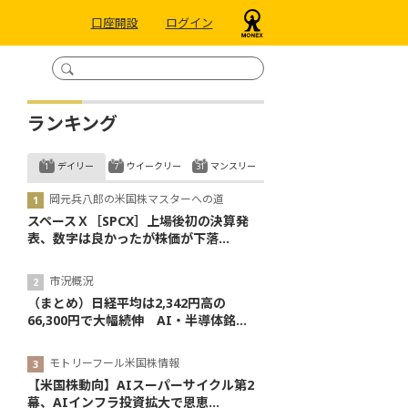
口座開設
ログイン
ランキング
デイリー
ウイークリー
マンスリー
岡元兵八郎の米国株マスターへの道
スペースＸ［SPCX］上場後初の決算発
表、数字は良かったが株価が下落...
市況概況
（まとめ）日経平均は2,342円高の
66,300円で大幅続伸 AI・半導体銘...
モトリーフール米国株情報
【米国株動向】AIスーパーサイクル第2
幕、AIインフラ投資拡大で恩恵...