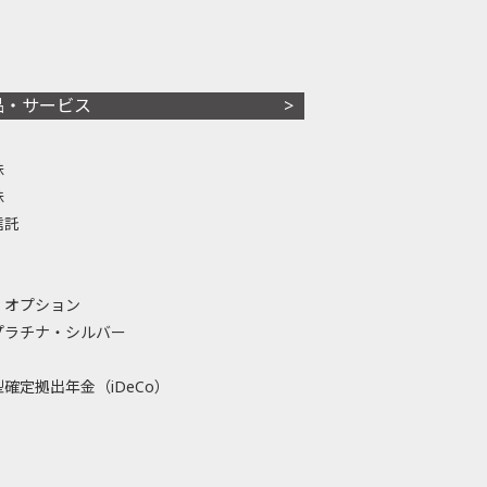
品・サービス
株
株
信託
・オプション
プラチナ・シルバー
確定拠出年金（iDeCo）