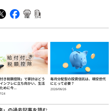
印刷
ｱﾝｹｰﾄ
付き税額控除」で家計はどう
毎月分配型の投資信託は、現役世代
インフレに立ち向かい、生活
にとって必要？
ために今...
2026/06/26
7/24
座」の過去記事を読む