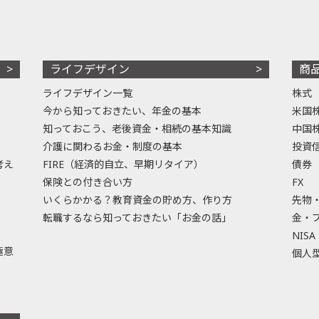
ライフデザイン
商
ライフデザイン一覧
株式
今から知っておきたい、年金の基本
米国
知っておこう、老後資金・相続の基本知識
中国
介護に関わるお金・制度の基本
投資
考え
FIRE（経済的自立、早期リタイア）
債券
保険との付き合い方
FX
いくらかかる？教育資金の貯め方、作り方
先物
転職するなら知っておきたい「お金の話」
金・
NISA
極意
個人型