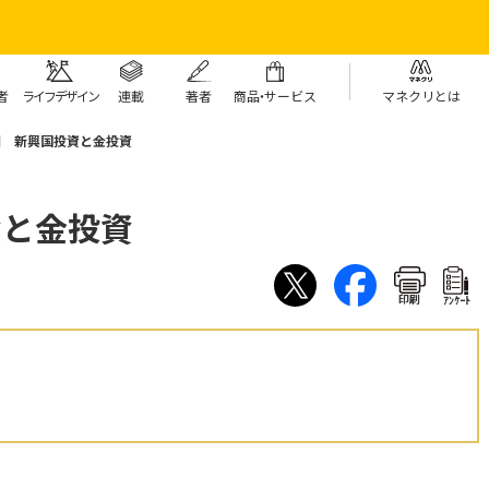
者
ライフデザイン
連載
著者
商
品・
サービス
マネクリとは
回 新興国投資と金投資
資と金投資
印刷
ｱﾝｹｰﾄ