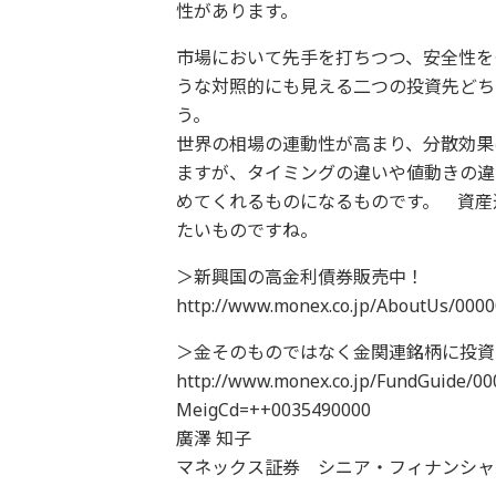
性があります。
市場において先手を打ちつつ、安全性を
うな対照的にも見える二つの投資先どち
う。
世界の相場の連動性が高まり、分散効果
ますが、タイミングの違いや値動きの違
めてくれるものになるものです。 資産
たいものですね。
＞新興国の高金利債券販売中！
http://www.monex.co.jp/AboutUs/000
＞金そのものではなく金関連銘柄に投資
http://www.monex.co.jp/FundGuide/00
MeigCd=++0035490000
廣澤 知子
マネックス証券 シニア・フィナンシャ