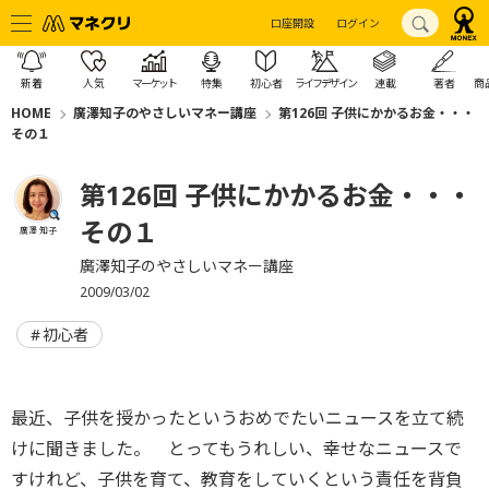
口座開設
ログイン
新着
人気
マーケット
特集
初心者
ライフデザイン
連載
著者
商
HOME
廣澤知子のやさしいマネー講座
第126回 子供にかかるお金・・・
その１
第126回 子供にかかるお金・・・
その１
廣澤 知子
廣澤知子のやさしいマネー講座
2009/03/02
初心者
最近、子供を授かったというおめでたいニュースを立て続
けに聞きました。 とってもうれしい、幸せなニュースで
すけれど、子供を育て、教育をしていくという責任を背負