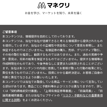
お金を学び、マーケットを知り、未来を描く
ご留意事項
本コンテンツは、情報提供を目的として行っております。
本コンテンツは、当社や当社が信頼できると考える情報源から提供されたもの
を提供していますが、当社はその正確性や完全性について意見を表明し、また
保証するものではございません。有価証券の購入、売却、デリバティブ取引、
その他の取引を推奨し、勧誘するものではありません。また、過去の実績や予
想・意見は、将来の結果を保証するものではございません。提供する情報等は
作成時現在のものであり、今後予告なしに変更または削除されることがござい
ます。当社は本コンテンツの内容に依拠してお客様が取った行動の結果に対し
責任を負うものではございません。投資にかかる最終決定は、お客様ご自身の
判断と責任でなさるようお願いいたします。
本コンテンツでは当社でお取扱している商品・サービス等について言及してい
る部分があります。商品ごとに手数料等およびリスクは異なりますので、詳し
くは「契約締結前交付書面」、「上場有価証券等書面」、「目論見書」、「目
論見書補完書面」または当社ウェブサイトの「
リスク・手数料などの重要事項
に関する説明
」をよくお読みください。