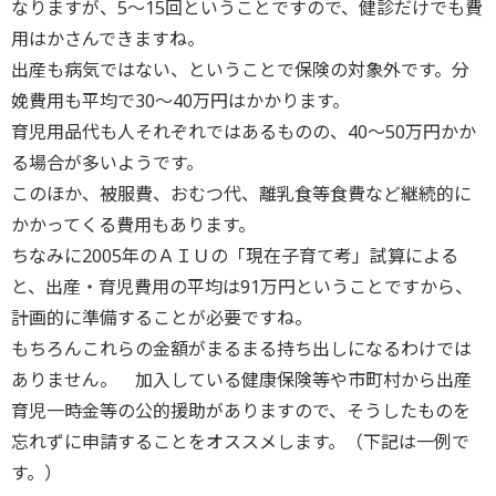
なりますが、5～15回ということですので、健診だけでも費
用はかさんできますね。
出産も病気ではない、ということで保険の対象外です。分
娩費用も平均で30～40万円はかかります。
育児用品代も人それぞれではあるものの、40～50万円かか
る場合が多いようです。
このほか、被服費、おむつ代、離乳食等食費など継続的に
かかってくる費用もあります。
ちなみに2005年のＡＩＵの「現在子育て考」試算による
と、出産・育児費用の平均は91万円ということですから、
計画的に準備することが必要ですね。
もちろんこれらの金額がまるまる持ち出しになるわけでは
ありません。 加入している健康保険等や市町村から出産
育児一時金等の公的援助がありますので、そうしたものを
忘れずに申請することをオススメします。（下記は一例で
す。）