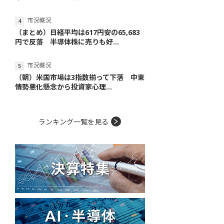
市況概況
（まとめ）日経平均は617円安の65,683
円で反落 半導体株に売りも好...
市況概況
（朝）米国市場は3指数揃って下落 中東
情勢悪化懸念から投資家心理...
ランキング一覧を見る