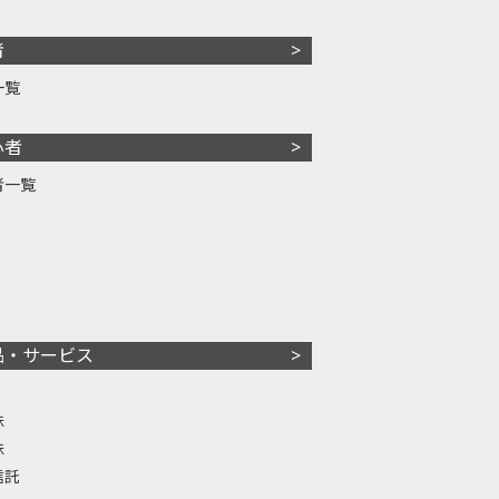
者
一覧
心者
者一覧
品・サービス
株
株
信託