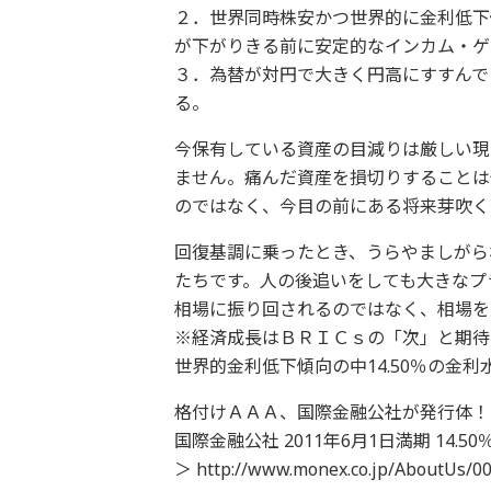
２．世界同時株安かつ世界的に金利低
が下がりきる前に安定的なインカム・
３．為替が対円で大きく円高にすすん
る。
今保有している資産の目減りは厳しい現
ません。痛んだ資産を損切りすることは
のではなく、今目の前にある将来芽吹く
回復基調に乗ったとき、うらやましがら
たちです。人の後追いをしても大きなプ
相場に振り回されるのではなく、相場を
※経済成長はＢＲＩＣｓの「次」と期待
世界的金利低下傾向の中14.50％の金利
格付けＡＡＡ、国際金融公社が発行体！
国際金融公社 2011年6月1日満期 14.
＞ http://www.monex.co.jp/AboutUs/