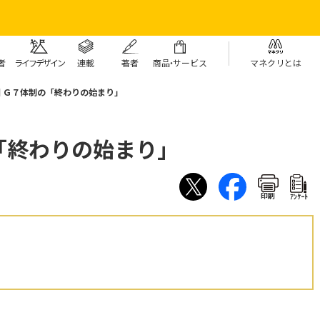
者
ライフデザイン
連載
著者
商
品・
サービス
マネクリとは
回 Ｇ７体制の「終わりの始まり」
の「終わりの始まり」
印刷
ｱﾝｹｰﾄ