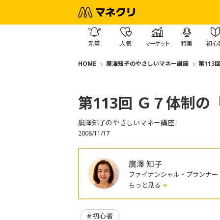
新着
人気
マーケット
特集
初心
HOME
廣澤知子のやさしいマネー講座
第113
第113回 Ｇ７体制
廣澤知子のやさしいマネー講座
2008/11/17
廣澤 知子
ファイナンシャル・プランナー
もっと見る
初心者