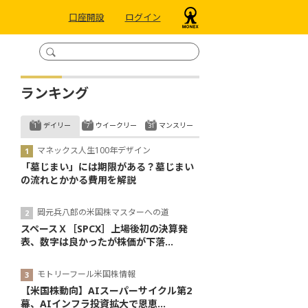
口座開設
ログイン
ランキング
デイリー
ウイークリー
マンスリー
マネックス人生100年デザイン
「墓じまい」には期限がある？墓じまい
の流れとかかる費用を解説
岡元兵八郎の米国株マスターへの道
スペースＸ［SPCX］上場後初の決算発
表、数字は良かったが株価が下落...
モトリーフール米国株情報
【米国株動向】AIスーパーサイクル第2
幕、AIインフラ投資拡大で恩恵...