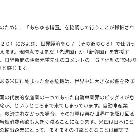
のために、「あらゆる措置」を協調して行うことが採択され
Ｇ２０）におよび、世界経済をＧ７（その後のＧ８）で仕切っ
えます。現時点ではまだ「先進国」が「新興国」を支援す
、日経新聞の伊藤元重先生のコメントの「Ｇ７体制の"終わり
りと感じます。
ある米国に始まった金融危機は、世界中に大きな影響を及ぼ
国の代表的な産業の一つであった自動車業界のビッグ３が息
綻か、というところまで来てしまっています。自動車産業
、救済されなかった場合、その打撃は再び世界中を駆け回る
当然消費意欲も大きく減ることになります。米国は日本にと
の輸出企業にとって、ますますの打撃となることは確実で