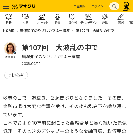
口座開設
ログイン
新着
人気
マーケット
特集
初心者
ライフデザイン
連載
著者
商
HOME
廣澤知子のやさしいマネー講座
第107回 大波乱の中で
第107回 大波乱の中で
廣澤知子のやさしいマネー講座
廣澤 知子
2008/09/22
初心者
敬老の日で一週空き、２週間ぶりとなりました。その間、
金融市場は大変な衝撃を受け、その後も乱高下を繰り返し
ています。
日本でおよそ10年前に起こった金融変革と長く続いた景気
低迷。そのときのデジャブーのような金融再編、救済策の