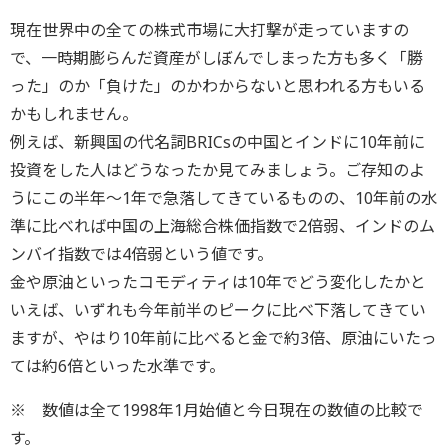
現在世界中の全ての株式市場に大打撃が走っていますの
で、一時期膨らんだ資産がしぼんでしまった方も多く「勝
った」のか「負けた」のかわからないと思われる方もいる
かもしれません。
例えば、新興国の代名詞BRICsの中国とインドに10年前に
投資をした人はどうなったか見てみましょう。ご存知のよ
うにこの半年～1年で急落してきているものの、10年前の水
準に比べれば中国の上海総合株価指数で2倍弱、インドのム
ンバイ指数では4倍弱という値です。
金や原油といったコモディティは10年でどう変化したかと
いえば、いずれも今年前半のピークに比べ下落してきてい
ますが、やはり10年前に比べると金で約3倍、原油にいたっ
ては約6倍といった水準です。
※ 数値は全て1998年1月始値と今日現在の数値の比較で
す。