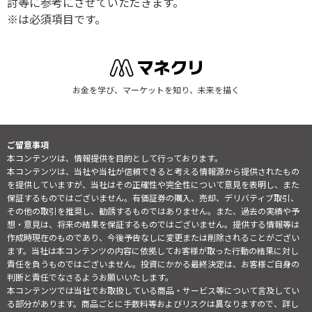
討等に参考にさせていただきます。
※は必須項目です。
お金を学び、マーケットを知り、未来を描く
ご留意事項
本コンテンツは、情報提供を目的として行っております。
本コンテンツは、当社や当社が信頼できると考える情報源から提供されたもの
を提供していますが、当社はその正確性や完全性について意見を表明し、また
保証するものではございません。有価証券の購入、売却、デリバティブ取引、
その他の取引を推奨し、勧誘するものではありません。また、過去の実績や予
想・意見は、将来の結果を保証するものではございません。提供する情報等は
作成時現在のものであり、今後予告なしに変更または削除されることがござい
ます。当社は本コンテンツの内容に依拠してお客様が取った行動の結果に対し
責任を負うものではございません。投資にかかる最終決定は、お客様ご自身の
判断と責任でなさるようお願いいたします。
本コンテンツでは当社でお取扱している商品・サービス等について言及してい
る部分があります。商品ごとに手数料等およびリスクは異なりますので、詳し