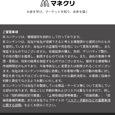
お金を学び、マーケットを知り、未来を描く
ご留意事項
本コンテンツは、情報提供を目的として行っております。
本コンテンツは、当社や当社が信頼できると考える情報源から提供されたもの
を提供していますが、当社はその正確性や完全性について意見を表明し、また
保証するものではございません。有価証券の購入、売却、デリバティブ取引、
その他の取引を推奨し、勧誘するものではありません。また、過去の実績や予
想・意見は、将来の結果を保証するものではございません。提供する情報等は
作成時現在のものであり、今後予告なしに変更または削除されることがござい
ます。当社は本コンテンツの内容に依拠してお客様が取った行動の結果に対し
責任を負うものではございません。投資にかかる最終決定は、お客様ご自身の
判断と責任でなさるようお願いいたします。
本コンテンツでは当社でお取扱している商品・サービス等について言及してい
る部分があります。商品ごとに手数料等およびリスクは異なりますので、詳し
くは「契約締結前交付書面」、「上場有価証券等書面」、「目論見書」、「目
論見書補完書面」または当社ウェブサイトの「
リスク・手数料などの重要事項
に関する説明
」をよくお読みください。