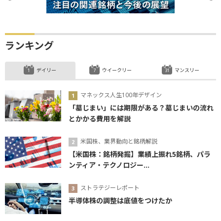
ランキング
デイリー
ウイークリー
マンスリー
マネックス人生100年デザイン
「墓じまい」には期限がある？墓じまいの流れ
とかかる費用を解説
米国株、業界動向と銘柄解説
【米国株：銘柄発掘】業績上振れ5銘柄、パラ
ンティア・テクノロジー...
ストラテジーレポート
半導体株の調整は底値をつけたか