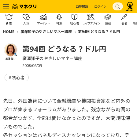
口座開設
ログイン
新着
人気
マーケット
特集
初心者
ライフデザイン
連載
著者
商
HOME
廣澤知子のやさしいマネー講座
第94回 どうなる？ドル円
第94回 どうなる？ドル円
廣澤知子のやさしいマネー講座
廣澤 知子
2008/06/09
初心者
先日、外国為替について金融機関や機関投資家など内外の
プロが集まるフォーラムがありました。残念ながら時間の
都合がつかず、全部は聞けなかったのですが、大変興味深
いものでした。
各セッションはパネルディスカッションになっており、テ