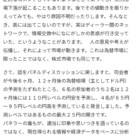
場下落が起こることもあります。後でその値動きを振りか
えってみても、やはり原因不明だったりします。そんなと
き、表には出てこないのですが、実はディーラー間のネッ
トワークで、情報交換中になにがしかの思惑が行き交って
いた、というようなことがあります。 人の意見や考えが
伝播し、それによって市場が動きます。これは為替市場に
限ったことではなく、株式市場でも同じです。
さて、話をパネルディスカッションに戻しますと、司会者
が今後６ヶ月、１２ヶ月後の為替相場（主としてドル円）
の予測をたずねたところ、６名の参加者のうち２名は１２
ヶ月後には１１０円レベルの円安を予測し、４名が８５円
～９５円レベルの円高を予測していると発言しました。予
測レベルではあるものの最大２５円の開きです。
パネラーの誰もが、適当に印象や思いつきを語っているの
ではなく、現在得られる情報や経済データをベースに分析