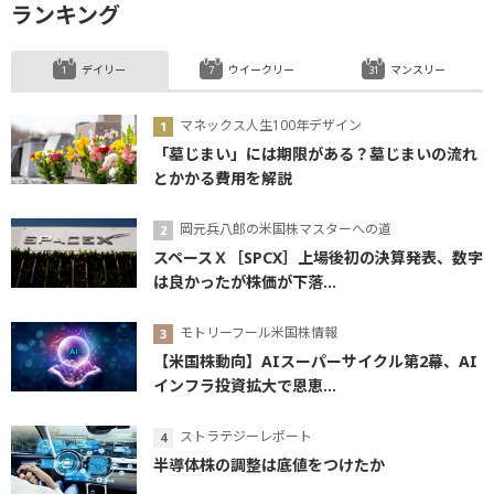
ランキング
デイリー
ウイークリー
マンスリー
マネックス人生100年デザイン
「墓じまい」には期限がある？墓じまいの流れ
とかかる費用を解説
岡元兵八郎の米国株マスターへの道
スペースＸ［SPCX］上場後初の決算発表、数字
は良かったが株価が下落...
モトリーフール米国株情報
【米国株動向】AIスーパーサイクル第2幕、AI
インフラ投資拡大で恩恵...
ストラテジーレポート
半導体株の調整は底値をつけたか