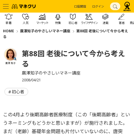
口座開設
ログイン
新着
人気
マーケット
特集
初心者
ライフデザイン
連載
著者
商
HOME
廣澤知子のやさしいマネー講座
第88回 老後について今から考え
る
第88回 老後について今から考え
る
廣澤 知子
廣澤知子のやさしいマネー講座
2008/04/21
初心者
この4月より後期高齢者医療制度（この「後期高齢者」とい
うネーミングもどうかと思いますが）が施行されました。
まだ（老齢）基礎年金問題も片付いていないのに、唐突