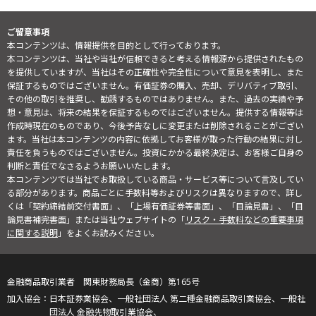
ご留意事項
本コンテンツは、情報提供を目的として行っております。
本コンテンツは、当社や当社が信頼できると考える情報源から提供されたもの
を提供していますが、当社はその正確性や完全性について意見を表明し、また
保証するものではございません。有価証券の購入、売却、デリバティブ取引、
その他の取引を推奨し、勧誘するものではありません。また、過去の実績や予
想・意見は、将来の結果を保証するものではございません。提供する情報等は
作成時現在のものであり、今後予告なしに変更または削除されることがござい
ます。当社は本コンテンツの内容に依拠してお客様が取った行動の結果に対し
責任を負うものではございません。投資にかかる最終決定は、お客様ご自身の
判断と責任でなさるようお願いいたします。
本コンテンツでは当社でお取扱している商品・サービス等について言及してい
る部分があります。商品ごとに手数料等およびリスクは異なりますので、詳し
くは「契約締結前交付書面」、「上場有価証券等書面」、「目論見書」、「目
論見書補完書面」または当社ウェブサイトの「
リスク・手数料などの重要事項
に関する説明
」をよくお読みください。
金融商品取引業者 関東財務局長（金商）第165号
日本証券業協会、一般社団法人 第二種金融商品取引業協会、一般社
団法人 金融先物取引業協会、