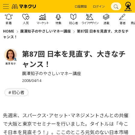
口座開設
ログイン
新着
人気
マーケット
特集
初心者
ライフデザイン
連載
著者
商
HOME
廣澤知子のやさしいマネー講座
第87回 日本を見直す、大きなチ
ャンス！
第87回 日本を見直す、大きなチ
ャンス！
廣澤 知子
廣澤知子のやさしいマネー講座
2008/04/14
初心者
先週末、スパークス･アセット･マネジメントさんとの共催
で大阪と東京でセミナーを行いました。タイトルは「今こ
そ日本を見直そう！」。ここのところ元気のない日本市場