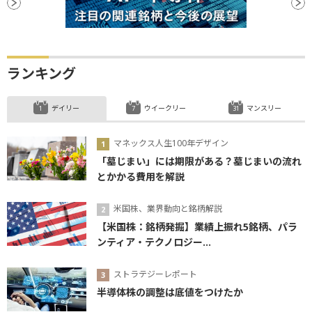
ランキング
デイリー
ウイークリー
マンスリー
マネックス人生100年デザイン
「墓じまい」には期限がある？墓じまいの流れ
とかかる費用を解説
米国株、業界動向と銘柄解説
【米国株：銘柄発掘】業績上振れ5銘柄、パラ
ンティア・テクノロジー...
ストラテジーレポート
半導体株の調整は底値をつけたか