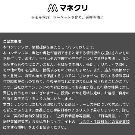
お金を学び、マーケットを知り、未来を描く
ご留意事項
本コンテンツは、情報提供を目的として行っております。
本コンテンツは、当社や当社が信頼できると考える情報源から提供されたもの
を提供していますが、当社はその正確性や完全性について意見を表明し、また
保証するものではございません。有価証券の購入、売却、デリバティブ取引、
その他の取引を推奨し、勧誘するものではありません。また、過去の実績や予
想・意見は、将来の結果を保証するものではございません。提供する情報等は
作成時現在のものであり、今後予告なしに変更または削除されることがござい
ます。当社は本コンテンツの内容に依拠してお客様が取った行動の結果に対し
責任を負うものではございません。投資にかかる最終決定は、お客様ご自身の
判断と責任でなさるようお願いいたします。
本コンテンツでは当社でお取扱している商品・サービス等について言及してい
る部分があります。商品ごとに手数料等およびリスクは異なりますので、詳し
くは「契約締結前交付書面」、「上場有価証券等書面」、「目論見書」、「目
論見書補完書面」または当社ウェブサイトの「
リスク・手数料などの重要事項
に関する説明
」をよくお読みください。