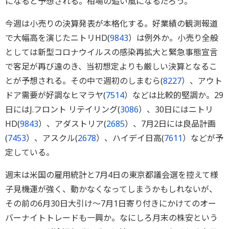
になると予想される。相場の追い風になるだろう。
今週は小売りの決算発表が本格化する。好業績の観測報道
で大幅高を演じたニトリHD(
9843
）は例外か。小売り全般
としては新型コロナウイルスの感染再拡大と緊急事態宣言
で客足が再び遠のき、当初想定よりも厳しい決算となるこ
とが予想される。その中で週初のしまむら(
8227
）、アウト
ドア需要が好調なヒマラヤ(
7514
）などは比較的堅調か。29
日にはJ.フロント リテイリング(
3086
）、30日にはニトリ
HD(
9843
）、アダストリア(
2685
）、7月2日には良品計画
(
7453
）、アスクル(
2678
）、ハイデイ日高(
7611
）などが予
定している。
週末は米国の雇用統計と7月4日の東京都議会選を控えて様
子見機運が強く、動かなくなってしまうかもしれないが、
その前の6月30日大引け～7月1日寄り付きにかけてのオー
バーナイトトレードも一興か。なにしろ月末の株安という