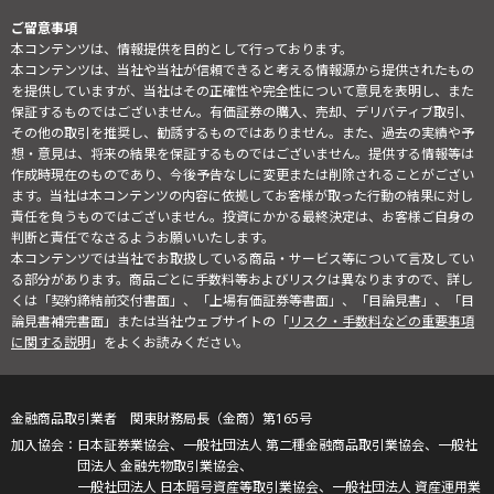
ご留意事項
本コンテンツは、情報提供を目的として行っております。
本コンテンツは、当社や当社が信頼できると考える情報源から提供されたもの
を提供していますが、当社はその正確性や完全性について意見を表明し、また
保証するものではございません。有価証券の購入、売却、デリバティブ取引、
その他の取引を推奨し、勧誘するものではありません。また、過去の実績や予
想・意見は、将来の結果を保証するものではございません。提供する情報等は
作成時現在のものであり、今後予告なしに変更または削除されることがござい
ます。当社は本コンテンツの内容に依拠してお客様が取った行動の結果に対し
責任を負うものではございません。投資にかかる最終決定は、お客様ご自身の
判断と責任でなさるようお願いいたします。
本コンテンツでは当社でお取扱している商品・サービス等について言及してい
る部分があります。商品ごとに手数料等およびリスクは異なりますので、詳し
くは「契約締結前交付書面」、「上場有価証券等書面」、「目論見書」、「目
論見書補完書面」または当社ウェブサイトの「
リスク・手数料などの重要事項
に関する説明
」をよくお読みください。
金融商品取引業者 関東財務局長（金商）第165号
日本証券業協会、一般社団法人 第二種金融商品取引業協会、一般社
団法人 金融先物取引業協会、
一般社団法人 日本暗号資産等取引業協会、一般社団法人 資産運用業