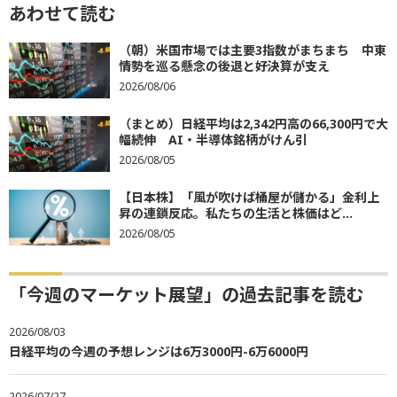
あわせて読む
（朝）米国市場では主要3指数がまちまち 中東
情勢を巡る懸念の後退と好決算が支え
2026/08/06
（まとめ）日経平均は2,342円高の66,300円で大
幅続伸 AI・半導体銘柄がけん引
2026/08/05
【日本株】「風が吹けば桶屋が儲かる」金利上
昇の連鎖反応。私たちの生活と株価はど...
2026/08/05
「今週のマーケット展望」の過去記事を読む
2026/08/03
日経平均の今週の予想レンジは6万3000円-6万6000円
2026/07/27