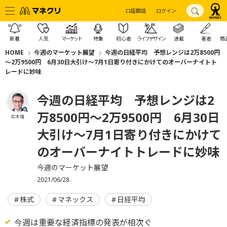
口座開設
ログイン
新着
人気
マーケット
特集
初心者
ライフデザイン
連載
著者
商
HOME
今週のマーケット展望
今週の日経平均 予想レンジは2万8500円
～2万9500円 6月30日大引け～7月1日寄り付きにかけてのオーバーナイトト
レードに妙味
今週の日経平均 予想レンジは2
万8500円～2万9500円 6月30日
広木 隆
大引け～7月1日寄り付きにかけて
のオーバーナイトトレードに妙味
今週のマーケット展望
2021/06/28
株式
マネックス
日経平均
今週は重要な経済指標の発表が相次ぐ