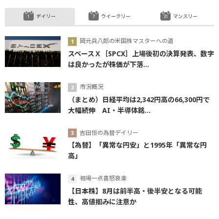
デイリー
ウイークリー
マンスリー
岡元兵八郎の米国株マスターへの道
スペースＸ［SPCX］上場後初の決算発表、数字
は良かったが株価が下落...
市況概況
（まとめ）日経平均は2,342円高の66,300円で
大幅続伸 AI・半導体銘...
吉田恒の為替デイリー
【為替】「異常な円安」と1995年「異常な円
高」
相場一点喜怒哀楽
【日本株】8月は前半高・後半安となる可能
性、高値掴みに注意か