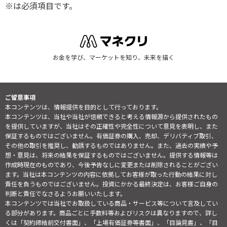
※は必須項目です。
お金を学び、マーケットを知り、未来を描く
ご留意事項
本コンテンツは、情報提供を目的として行っております。
本コンテンツは、当社や当社が信頼できると考える情報源から提供されたもの
を提供していますが、当社はその正確性や完全性について意見を表明し、また
保証するものではございません。有価証券の購入、売却、デリバティブ取引、
その他の取引を推奨し、勧誘するものではありません。また、過去の実績や予
想・意見は、将来の結果を保証するものではございません。提供する情報等は
作成時現在のものであり、今後予告なしに変更または削除されることがござい
ます。当社は本コンテンツの内容に依拠してお客様が取った行動の結果に対し
責任を負うものではございません。投資にかかる最終決定は、お客様ご自身の
判断と責任でなさるようお願いいたします。
本コンテンツでは当社でお取扱している商品・サービス等について言及してい
る部分があります。商品ごとに手数料等およびリスクは異なりますので、詳し
くは「契約締結前交付書面」、「上場有価証券等書面」、「目論見書」、「目