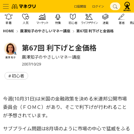
口座開設
ログイン
新着
人気
マーケット
特集
初心者
ライフデザイン
連載
著者
商
HOME
廣澤知子のやさしいマネー講座
第67回 利下げと金価格
第67回 利下げと金価格
廣澤知子のやさしいマネー講座
廣澤 知子
2007/10/29
初心者
今週(10月31日)は米国の金融政策を決める米連邦公開市場
委員会（ＦＯＭＣ）があり、そこで利下げが行われること
が予想されています。
サブプライム問題は8月頃のように市場の中心で猛威をふる