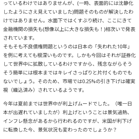
っているわけではありませんが、(一時、表面的には沈静化
したようにさえ見えていました)問題そのものが解決したわ
けではありません。水面下ではくすぶり続け、ここにきて
金融機関の損失も(想像以上に大きな損失も！)相次いで発表
されています。
そもそも不良債権問題というのは日本の「失われた10年」
を例に考えても根深いものです。しかも今回はそれが証券化
して世界中に拡散しているわけですから、残念ながらそう
そう簡単には根本まではキレイさっぱりと片付くものでも
ないでしょう。そのため、市場では0.25%の引き下げは確実
視（織込済み）されているようです。
今年は夏前までは世界中が利上げムードでした。（唯一日
本が出遅れていましたが）利上げということは景気過熱、
インフレ懸念があるから行われるのですが、米国が利下げ
に転換した今、景気状況も変わったのでしょうか？