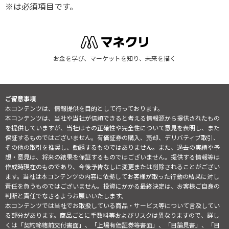
※は必須項目です。
お金を学び、マーケットを知り、未来を描く
ご留意事項
本コンテンツは、情報提供を目的として行っております。
本コンテンツは、当社や当社が信頼できると考える情報源から提供されたもの
を提供していますが、当社はその正確性や完全性について意見を表明し、また
保証するものではございません。有価証券の購入、売却、デリバティブ取引、
その他の取引を推奨し、勧誘するものではありません。また、過去の実績や予
想・意見は、将来の結果を保証するものではございません。提供する情報等は
作成時現在のものであり、今後予告なしに変更または削除されることがござい
ます。当社は本コンテンツの内容に依拠してお客様が取った行動の結果に対し
責任を負うものではございません。投資にかかる最終決定は、お客様ご自身の
判断と責任でなさるようお願いいたします。
本コンテンツでは当社でお取扱している商品・サービス等について言及してい
る部分があります。商品ごとに手数料等およびリスクは異なりますので、詳し
くは「契約締結前交付書面」、「上場有価証券等書面」、「目論見書」、「目