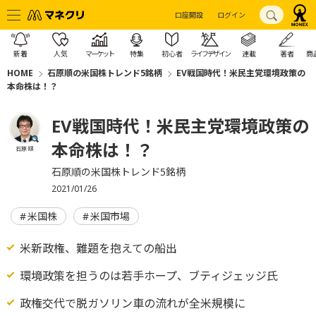
口座開設
ログイン
新着
人気
マーケット
特集
初心者
ライフデザイン
連載
著者
商
HOME
石原順の米国株トレンド5銘柄
EV戦国時代！米民主党環境政策の
本命株は！？
EV戦国時代！米民主党環境政策の
本命株は！？
石原 順
石原順の米国株トレンド5銘柄
2021/01/26
米国株
米国市場
米新政権、難題を抱えての船出
環境政策を担うのは若手ホープ、ブティジェッジ氏
政権交代で脱ガソリン車の流れが全米規模に