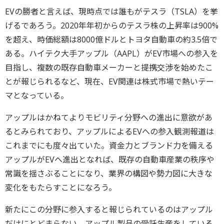
EVの勝者と言えば、現時点では誰もがテスラ（TSLA）を挙
げるであろう。2020年年初からのテスラ株の上昇率は900%
を超え、時価総額は8000億ドルとトヨタ自動車の約3.5倍で
ある。ハイテク大手アップル（AAPL）がEV市場への参入を
目指し、複数の既存自動車メーカーと提携交渉を始めたこ
とが報じられるなど、現在、EV関連は株式市場で熱いテー
マとなっている。
アップルはかねてよりモビリティ分野への進出に意欲があ
るとみられており、アップルによるEVへの参入観測報道は
これまでにも度々出ていた。資金力とブランド力を備える
アップルがEVへ進出となれば、既存の自動車産業の秩序や
常識を揺さぶることになり、業界の構図や勢力図に大きな
変化をもたらすことになろう。
新たにこの分野に参入すると報じられているのはアップル
だけにとどまらない。アップル製品の受託生産をしている