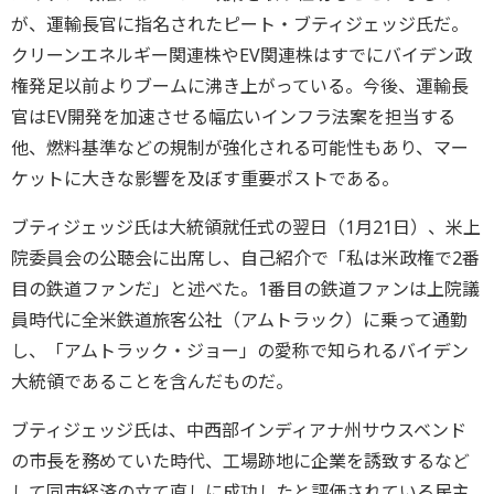
が、運輸長官に指名されたピート・ブティジェッジ氏だ。
クリーンエネルギー関連株やEV関連株はすでにバイデン政
権発足以前よりブームに沸き上がっている。今後、運輸長
官はEV開発を加速させる幅広いインフラ法案を担当する
他、燃料基準などの規制が強化される可能性もあり、マー
ケットに大きな影響を及ぼす重要ポストである。
ブティジェッジ氏は大統領就任式の翌日（1月21日）、米上
院委員会の公聴会に出席し、自己紹介で「私は米政権で2番
目の鉄道ファンだ」と述べた。1番目の鉄道ファンは上院議
員時代に全米鉄道旅客公社（アムトラック）に乗って通勤
し、「アムトラック・ジョー」の愛称で知られるバイデン
大統領であることを含んだものだ。
ブティジェッジ氏は、中西部インディアナ州サウスベンド
の市長を務めていた時代、工場跡地に企業を誘致するなど
して同市経済の立て直しに成功したと評価されている民主