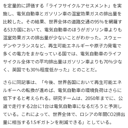
を定量的に評価する「ライフサイクルアセスメント」を実
施し、電気自動車とガソリン車の温室効果ガスの排出量を
比較した。その結果、世界全体の道路交通の95％を網羅す
る53カ国において、電気自動車のほうがガソリン車よりも
温室効果ガスの排出量が少ないことがわかった。スウェー
デンやフランスなど、再生可能エネルギーや原子力発電で
多くの電力をまかなっている国では、電気自動車のライフ
サイクル全体での平均排出量はガソリン車よりも70％少な
く、英国でも30％程度低かった」とのことだ。
さらに同記事は、「今後、世界各国において再生可能エネ
ルギーへの転換が進めば、電気自動車の環境負荷はさらに
低下すると考えられる。研究チームは、2050年までに、公
道で走行する2台に1台は電気自動車になるだろうと予測し
ている。これによって、世界全体で、ロシアの年間CO2排出
量に相当する1.5ギガトンを削減できる」としている。