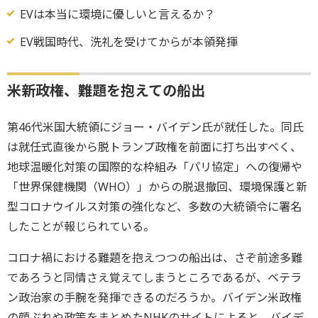
EVは本当に環境に優しいと言えるか？
EV戦国時代、洗礼を受けてからが本領発揮
米新政権、難題を抱えての船出
第46代米国大統領にジョー・バイデン氏が就任した。同氏
は就任式直後から脱トランプ政権を前面に打ち出すべく、
地球温暖化対策の国際的な枠組み「パリ協定」への復帰や
「世界保健機関（WHO）」からの脱退撤回、環境保護と新
型コロナウイルス対策の強化など、多数の大統領令に署名
したことが報じられている。
コロナ禍における難題を抱えつつの船出は、さぞ前途多難
であろうと同情さえ覚えてしまうところであるが、ベテラ
ン政治家の手腕を発揮できるのだろうか。バイデン米政権
の顔ぶれや政策をまとめたNHKのサイトによると、バイデ