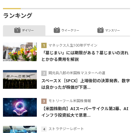
ランキング
デイリー
ウイークリー
マンスリー
マネックス人生100年デザイン
「墓じまい」には期限がある？墓じまいの流れ
とかかる費用を解説
岡元兵八郎の米国株マスターへの道
スペースＸ［SPCX］上場後初の決算発表、数字
は良かったが株価が下落...
モトリーフール米国株情報
【米国株動向】AIスーパーサイクル第2幕、AI
インフラ投資拡大で恩恵...
ストラテジーレポート