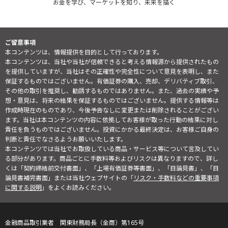
お金を学び、マーケットを知り、未来を描く
ご留意事項
本コンテンツは、情報提供を目的として行っております。
本コンテンツは、当社や当社が信頼できると考える情報源から提供されたもの
を提供していますが、当社はその正確性や完全性について意見を表明し、また
保証するものではございません。有価証券の購入、売却、デリバティブ取引、
その他の取引を推奨し、勧誘するものではありません。また、過去の実績や予
想・意見は、将来の結果を保証するものではございません。提供する情報等は
作成時現在のものであり、今後予告なしに変更または削除されることがござい
ます。当社は本コンテンツの内容に依拠してお客様が取った行動の結果に対し
責任を負うものではございません。投資にかかる最終決定は、お客様ご自身の
判断と責任でなさるようお願いいたします。
本コンテンツでは当社でお取扱している商品・サービス等について言及してい
る部分があります。商品ごとに手数料等およびリスクは異なりますので、詳し
くは「契約締結前交付書面」、「上場有価証券等書面」、「目論見書」、「目
論見書補完書面」または当社ウェブサイトの「
リスク・手数料などの重要事項
に関する説明
」をよくお読みください。
金融商品取引業者 関東財務局長（金商）第165号