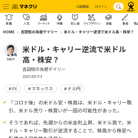
口座開設
ログイン
新着
人気
マーケット
特集
初心者
ライフデザイン
連載
著者
商
HOME
吉田恒の為替デイリー
米ドル・キャリー逆流で米ドル高・株安？
米ドル・キャリー逆流で米ドル
高・株安？
吉田 恒
吉田恒の為替デイリー
2021/01/13
FX
マネックス
ドル円
「コロナ後」の米ドル安・株高は、米ドル・キャリー取
引、米ドル売り・株買いが一因の可能性があった。
そうであれば、先週からの米金利上昇、米ドル高で、米
ドル・キャリー取引が逆流することで、株高から株安へ