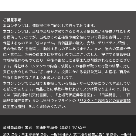
ご留意事項
本コンテンツは、情報提供を目的として行っております。
本コンテンツは、当社や当社が信頼できると考える情報源から提供されたもの
を提供していますが、当社はその正確性や完全性について意見を表明し、また
保証するものではございません。有価証券の購入、売却、デリバティブ取引、
その他の取引を推奨し、勧誘するものではありません。また、過去の実績や予
想・意見は、将来の結果を保証するものではございません。提供する情報等は
作成時現在のものであり、今後予告なしに変更または削除されることがござい
ます。当社は本コンテンツの内容に依拠してお客様が取った行動の結果に対し
責任を負うものではございません。投資にかかる最終決定は、お客様ご自身の
判断と責任でなさるようお願いいたします。
本コンテンツでは当社でお取扱している商品・サービス等について言及してい
る部分があります。商品ごとに手数料等およびリスクは異なりますので、詳し
くは「契約締結前交付書面」、「上場有価証券等書面」、「目論見書」、「目
論見書補完書面」または当社ウェブサイトの「
リスク・手数料などの重要事項
に関する説明
」をよくお読みください。
金融商品取引業者 関東財務局長（金商）第165号
日本証券業協会、一般社団法人 第二種金融商品取引業協会、一般社