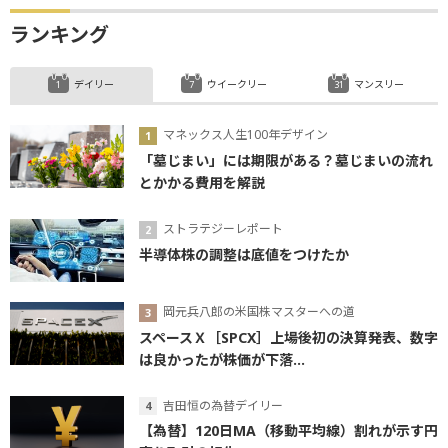
ランキング
デイリー
ウイークリー
マンスリー
マネックス人生100年デザイン
「墓じまい」には期限がある？墓じまいの流れ
とかかる費用を解説
ストラテジーレポート
半導体株の調整は底値をつけたか
岡元兵八郎の米国株マスターへの道
スペースＸ［SPCX］上場後初の決算発表、数字
は良かったが株価が下落...
吉田恒の為替デイリー
【為替】120日MA（移動平均線）割れが示す円