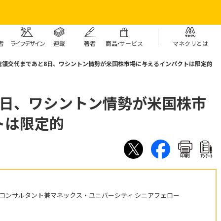
者
ライフデザイン
連載
著者
商
品・
サービス
マネクリとは
統領交代まであと8日、ワシントン情勢が米国株市場に与えるインパクトは限定的
8日、ワシントン情勢が米国株市
トは限定的
印刷
ｱﾝｹｰﾄ
株コンサルタント兼マネックス・ユニバーシティ シニアフェロー