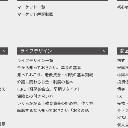
マーケット一覧
初心
マーケット解説動画
ライフデザイン
商
ライフデザイン一覧
株式
今から知っておきたい、年金の基本
米国
知っておこう、老後資金・相続の基本知識
中国
介護に関わるお金・制度の基本
投資
考え
FIRE（経済的自立、早期リタイア）
債券
保険との付き合い方
FX
いくらかかる？教育資金の貯め方、作り方
先物
転職するなら知っておきたい「お金の話」
金・
NISA
極意
個人型