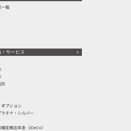
者一覧
品・サービス
株
株
信託
・オプション
プラチナ・シルバー
確定拠出年金（iDeCo）