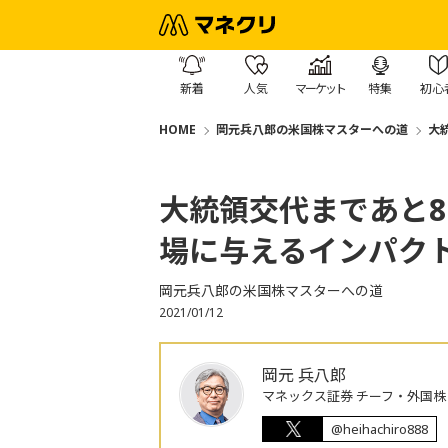
新着
人気
マーケット
特集
初心
HOME
岡元兵八郎の米国株マスターへの道
大
大統領交代まであと
場に与えるインパク
岡元兵八郎の米国株マスターへの道
2021/01/12
岡元 兵八郎
マネックス証券 チーフ・外国
@heihachiro888