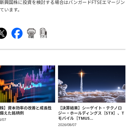
、また新興国株に投資を検討する場合はバンガードFTSEエマージン
えています。
印刷
ｱﾝｹｰﾄ
株】資本効率の改善と成長性
【決算結果】シーゲイト・テクノロ
備えた銘柄例
ジー・ホールディングス［STX］、T
モバイル［TMUS...
8/07
2026/08/07