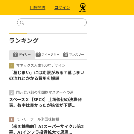
口座開設
ログイン
ランキング
デイリー
ウイークリー
マンスリー
マネックス人生100年デザイン
「墓じまい」には期限がある？墓じまい
の流れとかかる費用を解説
岡元兵八郎の米国株マスターへの道
スペースＸ［SPCX］上場後初の決算発
表、数字は良かったが株価が下落...
モトリーフール米国株情報
【米国株動向】AIスーパーサイクル第2
幕、AIインフラ投資拡大で恩恵...