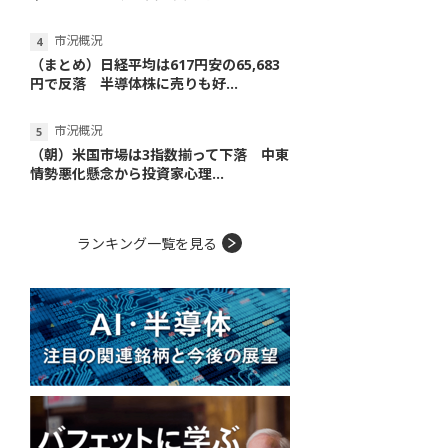
市況概況
（まとめ）日経平均は617円安の65,683
円で反落 半導体株に売りも好...
市況概況
（朝）米国市場は3指数揃って下落 中東
情勢悪化懸念から投資家心理...
ランキング一覧を見る